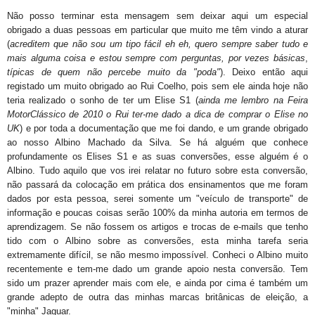
Não posso terminar esta mensagem sem deixar aqui um especial
obrigado a duas pessoas em particular que muito me têm vindo a aturar
(
acreditem que não sou um tipo fácil eh eh, quero sempre saber tudo e
mais alguma coisa e estou sempre com perguntas
, por vezes básicas
,
típicas de quem não percebe muito da "poda"
). Deixo então aqui
registado um muito obrigado ao Rui Coelho, pois sem ele ainda hoje não
teria realizado o sonho de ter um Elise S1 (
ainda me lembro na Feira
MotorClássico de 2010 o Rui ter-me dado a dica de comprar o Elise no
UK
) e por toda a documentação que me foi dando, e um grande obrigado
ao nosso Albino Machado da Silva. Se há alguém que conhece
profundamente os Elises S1 e as suas conversões, esse alguém é o
Albino. Tudo aquilo que vos irei relatar no futuro sobre esta conversão,
não passará da colocação em prática dos ensinamentos que me foram
dados por esta pessoa, serei somente um "veículo de transporte" de
informação e poucas coisas serão 100% da minha autoria em termos de
aprendizagem. Se não fossem os artigos e trocas de e-mails que tenho
tido com o Albino sobre as conversões, esta minha tarefa seria
extremamente difícil, se não mesmo impossível. Conheci o Albino muito
recentemente e tem-me dado um grande apoio nesta conversão. Tem
sido um prazer aprender mais com ele, e ainda por cima é também um
grande adepto de outra das minhas marcas britânicas de eleição, a
"minha" Jaguar.