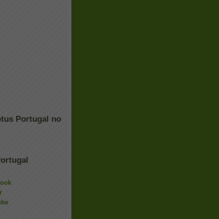
tus Portugal no
ortugal
book
r
ube