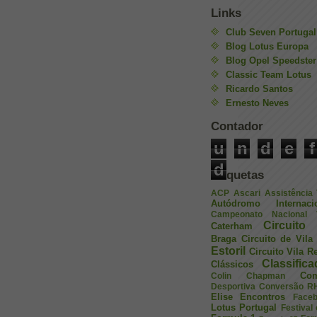
Links
Club Seven Portugal
Blog Lotus Europa
Blog Opel Speedster
Classic Team Lotus
Ricardo Santos
Ernesto Neves
Contador
u
n
d
e
f
d
Etiquetas
ACP
Ascari
Assistência
Autódromo Internac
Campeonato Nacional V
Circuito 
Caterham
Braga
Circuito de Vil
Estoril
Circuito Vila R
Classific
Clássicos
Com
Colin Chapman
Desportiva
Conversão R
Elise
Encontros
Face
Lotus Portugal
Festival