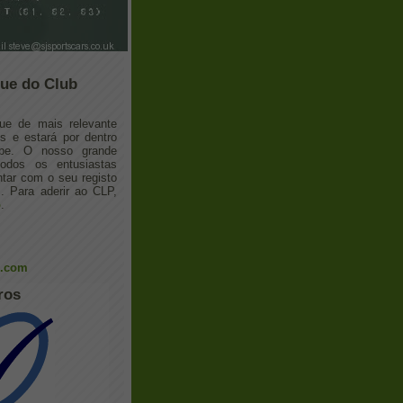
ue do Club
ue de mais relevante
 e estará por dentro
ube. O nosso grande
todos os entusiastas
tar com o seu registo
 Para aderir ao CLP,
o
.
l.com
ros