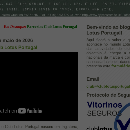
 Destaque:
Parcerias Club Lotus Portugal
Bem-vindo ao blog
Lotus Portugal!
de maio de 2026
Aqui ficará a saber o q
acontece no mundo Lotus
b Lotus Portugal
das actividades do cl
objectivo é chegar a 
nacionais da marca e con
na nossa base de dados.
preencha este
formulári
Email
club@clublotusportuga
Protocolo de Segu
o Club Lotus Portugal nasceu em Inglaterra,