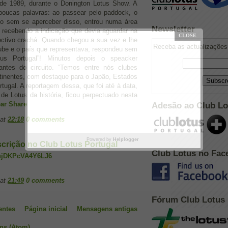
de 1989, durante o Donington Lotus Show. A
 poucas palavras: ao passear pelo paddock, o
so sem se aperceber disso, entrou numa área
Newsletter
 recebendo a indicação que devia aguardar na
pectivo crachá. Quando chegou a sua vez e lhe
Receba as actualizações 
ube e o país que representava, respondeu sem
tus Portugal”! Minutos depois o speacker
lantes do circuito. “Temos entre nós clubes
tinentes, com destaque para o Japão, Estados
rtugal. A reportagem dessa, que foi até à data,
de Lotus da história, ficou perpectuado nesta
ar
Share
Adesão ao Club Lo
at
22:18
0 comments
Powered by
Helplogger
scrição no Club Lotus Portugal
Club Lotus no Fac
3iujDKPcVA4Y6LJ6
at
21:49
0 comments
Fórum Club Lotus
entes
Página inicial
Mensagens antigas
ns (Atom)