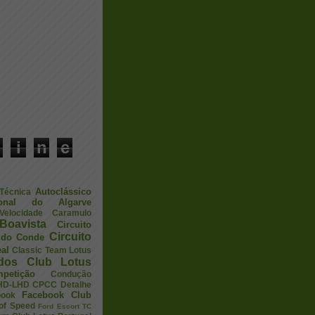
i
n
e
Autoclássico
 Técnica
ional do Algarve
elocidade
Caramulo
Boavista
Circuito
Circuito
a do Conde
eal
Classic Team Lotus
ados
Club Lotus
petição
Condução
HD-LHD
CPCC
Detalhe
Facebook Club
book
 of Speed
Ford Escort TC