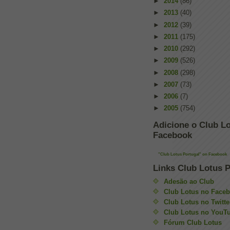
►
2014
(86)
►
2013
(40)
►
2012
(39)
►
2011
(175)
►
2010
(292)
►
2009
(526)
►
2008
(298)
►
2007
(73)
►
2006
(7)
►
2005
(754)
Adicione o Club Lo
Facebook
"Club Lotus Portugal" on Facebook
Links Club Lotus P
Adesão ao Club
Club Lotus no Face
Club Lotus no Twitte
Club Lotus no YouT
Fórum Club Lotus