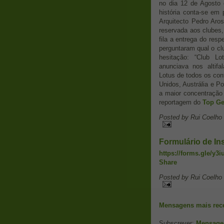
no dia 12 de Agosto 
história conta-se em
Arquitecto Pedro Aro
reservada aos clubes,
fila a entrega do res
perguntaram qual o cl
hesitação: “Club Lo
anunciava nos altifa
Lotus de todos os con
Unidos, Austrália e Po
a maior concentração 
reportagem do
Top Ge
Posted by
Rui Coelho
Formulário de In
https://forms.gle/y
Share
Posted by
Rui Coelho
Mensagens mais rec
Subscrever:
Mensage