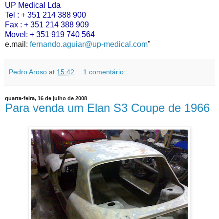
UP Medical Lda
Tel : + 351 214 388 900
Fax : + 351 214 388 909
Movel: + 351 919 740 564
e.mail:
fernando.aguiar@up-medical.com
"
Pedro Aroso
at
15:42
1 comentário:
quarta-feira, 16 de julho de 2008
Para venda um Elan S3 Coupe de 1966