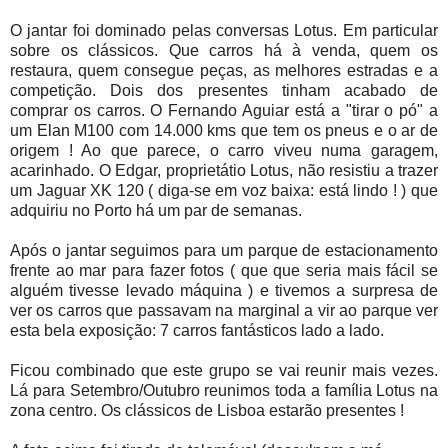
O jantar foi dominado pelas conversas Lotus. Em particular
sobre os clássicos. Que carros há à venda, quem os
restaura, quem consegue peças, as melhores estradas e a
competição. Dois dos presentes tinham acabado de
comprar os carros. O Fernando Aguiar está a "tirar o pó" a
um Elan M100 com 14.000 kms que tem os pneus e o ar de
origem ! Ao que parece, o carro viveu numa garagem,
acarinhado. O Edgar, proprietátio Lotus, não resistiu a trazer
um Jaguar XK 120 ( diga-se em voz baixa: está lindo ! ) que
adquiriu no Porto há um par de semanas.
Após o jantar seguimos para um parque de estacionamento
frente ao mar para fazer fotos ( que que seria mais fácil se
alguém tivesse levado máquina ) e tivemos a surpresa de
ver os carros que passavam na marginal a vir ao parque ver
esta bela exposição: 7 carros fantásticos lado a lado.
Ficou combinado que este grupo se vai reunir mais vezes.
Lá para Setembro/Outubro reunimos toda a família Lotus na
zona centro. Os clássicos de Lisboa estarão presentes !