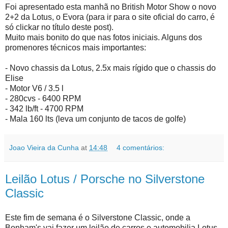
Foi apresentado esta manhã no British Motor Show o novo
2+2 da Lotus, o Evora (para ir para o site oficial do carro, é
só clickar no título deste post).
Muito mais bonito do que nas fotos iniciais. Alguns dos
promenores técnicos mais importantes:
- Novo chassis da Lotus, 2.5x mais rígido que o chassis do
Elise
- Motor V6 / 3.5 l
- 280cvs - 6400 RPM
- 342 lb/ft - 4700 RPM
- Mala 160 lts (leva um conjunto de tacos de golfe)
Joao Vieira da Cunha
at
14:48
4 comentários:
Leilão Lotus / Porsche no Silverstone
Classic
Este fim de semana é o Silverstone Classic, onde a
Bonham's vai fazer um leilão de carros e automobilia Lotus