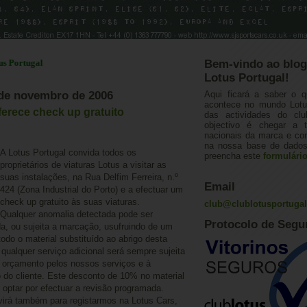
gal
Bem-vindo ao blog
Lotus Portugal!
2 de novembro de 2006
Aqui ficará a saber o q
acontece no mundo Lotus
ferece check up gratuito
das actividades do cl
objectivo é chegar a 
nacionais da marca e con
na nossa base de dados.
A Lotus Portugal convida todos os
preencha este
formulári
proprietários de viaturas Lotus a visitar as
suas instalações, na Rua Delfim Ferreira, n.º
Email
424 (Zona Industrial do Porto) e a efectuar um
check up gratuito às suas viaturas.
club@clublotusportuga
Qualquer anomalia detectada pode ser
Protocolo de Segu
da, ou sujeita a marcação, usufruindo de um
do o material substituído ao abrigo desta
qualquer serviço adicional será sempre sujeita
 orçamento pelos nossos serviços e à
o do cliente. Este desconto de 10% no material
 optar por efectuar a revisão programada.
virá também para registarmos na Lotus Cars,