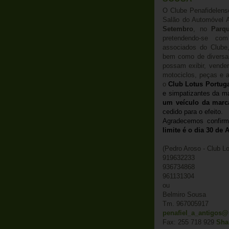
O Clube Penafidelense
Salão do Automóvel 
Setembro
, no
Parq
pretendendo-se com
associados do Clube,
bem como de diversas
possam exibir, vende
motociclos, peças e a
o
Club Lotus Portug
e simpatizantes da m
um veículo da marc
cedido para o efeito.
Agradecemos confirm
limite é o dia 30 de 
(Pedro Aroso - Club Lo
919632233
936734868
961131304
ou
Belmiro Sousa
Tm. 967005917
penafiel_a_antigos@
Fax: 255 718 929
Sha