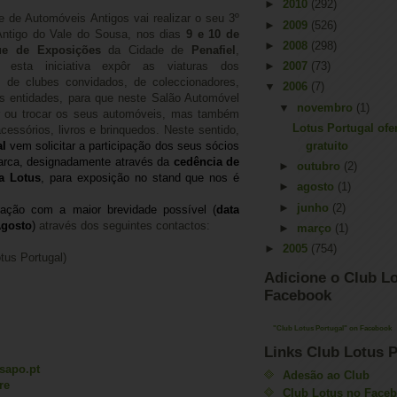
►
2010
(292)
 de Automóveis Antigos vai realizar o seu 3º
►
2009
(526)
Antigo do Vale do Sousa, nos dias
9 e 10 de
►
2008
(298)
ue de Exposições
da Cidade de
Penafiel
,
 esta iniciativa expôr as viaturas dos
►
2007
(73)
 de clubes convidados, de coleccionadores,
▼
2006
(7)
 entidades, para que neste Salão Automóvel
▼
novembro
(1)
r ou trocar os seus automóveis, mas também
Lotus Portugal ofe
cessórios, livros e brinquedos. Neste sentido,
al
vem solicitar a participação dos seus sócios
gratuito
arca, designadamente através da
cedência de
►
outubro
(2)
a Lotus
, para exposição no stand que nos é
►
agosto
(1)
►
junho
(2)
ação com a maior brevidade possível (
data
Agosto
)
através dos seguintes contactos:
►
março
(1)
►
2005
(754)
tus Portugal)
Adicione o Club Lo
Facebook
"Club Lotus Portugal" on Facebook
Links Club Lotus P
sapo.pt
Adesão ao Club
re
Club Lotus no Face