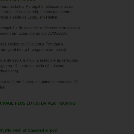
tura da Lotus Portugal e relançamento da
está a ser organizada, em conjunto com a
isita à sede da Lotus, em Hethel.
ortugal é a de convidar e oferecer esta viagem
rarem um Lotus até ao dia 31/05/2006.
 aos sócios do Club Lotus Portugal e
em geral (ver p.f. programa em baixo).
o é de 990 € e inclui a estadia e as refeições
ograma. O custo do avião não deverá
da e volta).
ento será em Junho, em princípio nos dias 22
ira).
ACKAGE PLUS LOTUS DRIVER TRAINING
 UK (Norwich or Stansted airport