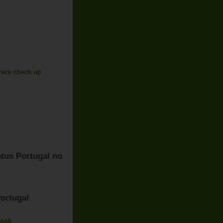
rece check up
tus Portugal no
ortugal
book