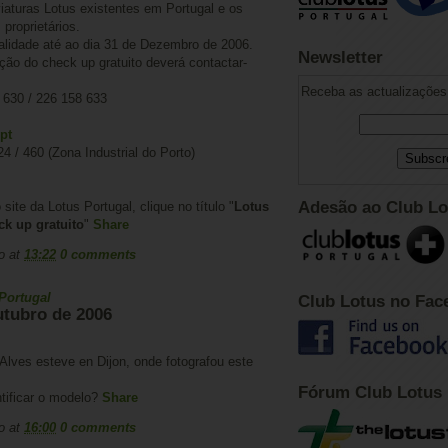
viaturas Lotus existentes em Portugal e os
proprietários.
lidade até ao dia 31 de Dezembro de 2006.
Newsletter
ção do check up gratuito deverá contactar-
Receba as actualizações 
 630 / 226 158 633
pt
24 / 460 (Zona Industrial do Porto)
Adesão ao Club Lo
ite da Lotus Portugal, clique no título "
Lotus
ck up gratuito
"
Share
o
at
13:22
0 comments
Portugal
Club Lotus no Fac
utubro de 2006
lves esteve en Dijon, onde fotografou este
Fórum Club Lotus
tificar o modelo?
Share
o
at
16:00
0 comments