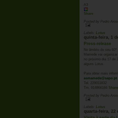
A3
Share
Posted by
Pedro Aros
Labels:
Lotus
quinta-feira, 1 
Press-release
No âmbito do seu 60º 
Mamede vai organizar 
no próximo dia 17 de 
alguns Lotus.
Para obter mais infor
asmamede@sapo.pt
Tel. 229011832
Tm. 914866166
Share
Posted by
Pedro Aros
Labels:
Lotus
quarta-feira, 22
Visita à sede da