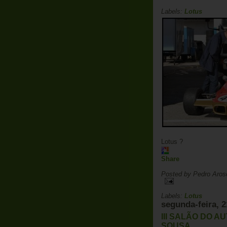
Labels:
Lotus
Lotus ?
Share
Posted by
Pedro Aros
Labels:
Lotus
segunda-feira, 
III SALÃO DO 
SOUSA