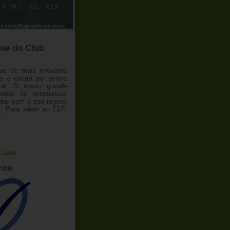
ue do Club
ue de mais relevante
 e estará por dentro
ube. O nosso grande
todos os entusiastas
tar com o seu registo
 Para aderir ao CLP,
o
.
l.com
ros