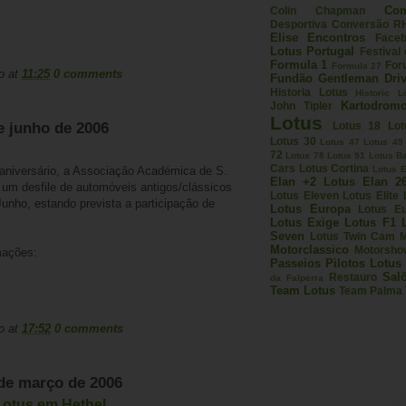
Com
Colin Chapman
Desportiva
Conversão R
Elise
Encontros
Face
Lotus Portugal
Festival
Formula 1
For
Formula 27
o
at
11:25
0 comments
Fundão
Gentleman Driv
Historia Lotus
Historic L
Kartodrom
John Tipler
Lotus
de junho de 2006
Lotus 18
Lot
Lotus 30
Lotus 47
Lotus 49
72
Lotus 78
Lotus 91
Lotus B
Cars
Lotus Cortina
aniversário, a Associação Académica de S.
Lotus E
Elan +2
Lotus Elan 2
um desfile de automóveis antigos/clássicos
Lotus Eleven
Lotus Elite
Junho, estando prevista a participação de
Lotus Europa
Lotus E
Lotus Exige
Lotus F1
Seven
Lotus Twin Cam
M
Motorclassico
Motorsho
mações:
Passeios
Pilotos Lotus
Sal
Restauro
da Falperra
Team Lotus
Team Palma
o
at
17:52
0 comments
 de março de 2006
 Lotus em Hethel