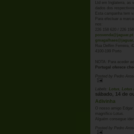
Ltd em Inglaterra, as 
dados dos respectivos 
Esta campanha tem va
Para efectuar a marca
nos:
226 158 620 / 226 158
posvenda@jaguar.pt
gmagalhaes@jaguar.
Rua Delfim Ferreira, 4
4100-199 Porto
NOTA: Para aceder ao s
Portugal oferece che
Posted by
Pedro Aros
Labels:
Lotus
,
Lotus 
sábado, 14 de o
Adivinha
O nosso amigo Edgar A
magnífico Lotus.
Alguém consegue iden
Posted by
Pedro Aros