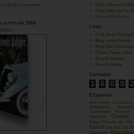
Club Lotus no Twitte
o
at
13:42
0 comments
Club Lotus no YouT
Fórum Club Lotus
de junho de 2006
Links
sinhos
Club Seven Portugal
Blog Lotus Europa
Blog Opel Speedster
Classic Team Lotus
Ricardo Santos
Ernesto Neves
Contador
1
6
0
9
2
Etiquetas
ACP
Ascari
Assistência
Autódromo Internac
Campeonato Nacional V
Circuito 
Caterham
Braga
Circuito de Vil
Estoril
Circuito Vila R
Classific
Clássicos