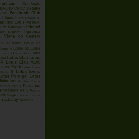
petição
Condução
HD-LHD
CPCC
Detalhe
Facebook Club
book
 of Speed
Ford Escort TC
um Club Lotus Portugal
ers
Hethel
Goodwood
Imprensa
otus Register
o Viana do Castelo
us 2-Eleven
Lotus 23
Lotus 61
Lotus
Lotus 6
Lotus
arcelona
Lotus Bike
Lotus Elan
Lotus
clat
6R
Lotus Elan M100
Lotus Esprit
Lotus Etere
Lotus Evora
uropa S
Lotus Portugal
Lotus
iniaturas
Montes Claros
w
Parcerias
Nurburgring
Protótipos
Rally
Rampa
ões
Single Seater Series
Track-day
Westfield