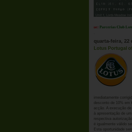
Em Destaque:
Parcerias Club Lotus Portu
.
quarta-feira, 2
Lotus Portugal o
imediatamente corrigi
desconto de 10% em to
acção. A execução de 
à apresentação de um
respectiva autorizaçã
é igualmente válido se
Esta oportunidade ser