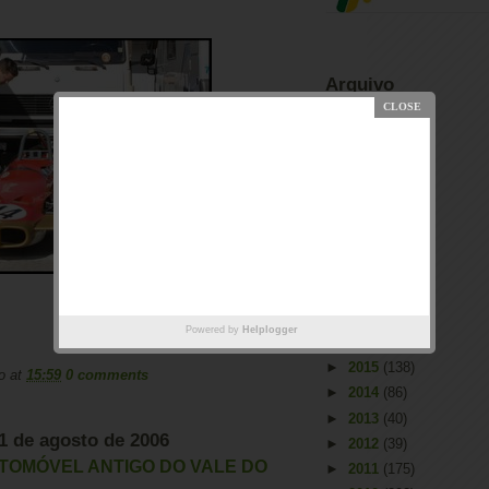
Arquivo
►
2026
(2)
►
2025
(1)
►
2023
(66)
►
2022
(55)
►
2021
(53)
►
2020
(31)
►
2019
(16)
►
2018
(32)
►
2017
(47)
Powered by
Helplogger
►
2016
(55)
►
2015
(138)
o
at
15:59
0 comments
►
2014
(86)
►
2013
(40)
21 de agosto de 2006
►
2012
(39)
AUTOMÓVEL ANTIGO DO VALE DO
►
2011
(175)