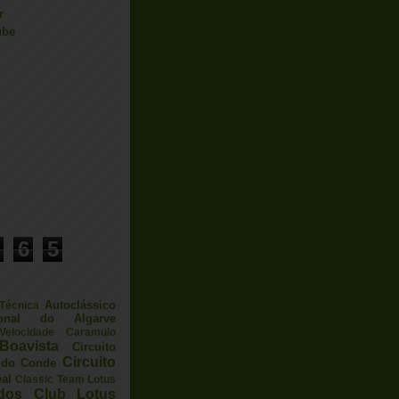
r
ube
6
5
Autoclássico
 Técnica
ional do Algarve
elocidade
Caramulo
Boavista
Circuito
Circuito
a do Conde
eal
Classic Team Lotus
ados
Club Lotus