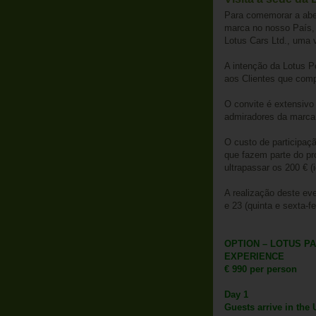
Para comemorar a aber
marca no nosso País, 
Lotus Cars Ltd., uma v
A intenção da Lotus P
aos Clientes que comp
O convite é extensivo
admiradores da marca 
O custo de participaçã
que fazem parte do pr
ultrapassar os 200 € (i
A realização deste ev
e 23 (quinta e sexta-fe
OPTION – LOTUS P
EXPERIENCE
€ 990 per person
Day 1
Guests arrive in the