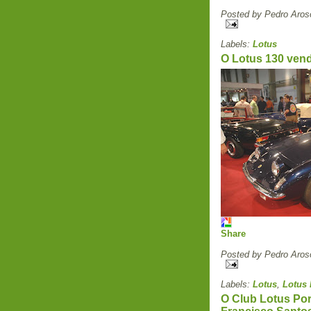
Posted by
Pedro Aros
Labels:
Lotus
O Lotus 130 ven
Share
Posted by
Pedro Aros
Labels:
Lotus
,
Lotus 
O Club Lotus Por