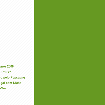
onor 2006
 Lotus?
do pelo Pepsgang
ugal com Nicha
co...