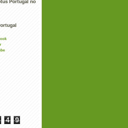
tus Portugal no
ortugal
book
r
ube
4
9