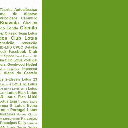
Autoclássico
 Técnica
ional do Algarve
elocidade
Caramulo
Boavista
Circuito
Circuito
a do Conde
eal
Classic Team Lotus
ados
Club Lotus
petição
Condução
HD-LHD
CPCC
Detalhe
Facebook Club
book
 of Speed
Ford Escort TC
um Club Lotus Portugal
ers
Hethel
Goodwood
Imprensa
otus Register
o Viana do Castelo
us 2-Eleven
Lotus 23
Lotus 61
Lotus
Lotus 6
Lotus
arcelona
Lotus Bike
Lotus Elan
Lotus
clat
6R
Lotus Elan M100
Lotus Esprit
Lotus Etere
Lotus Evora
uropa S
Lotus Portugal
Lotus
iniaturas
Montes Claros
w
Parcerias
Nurburgring
Protótipos
Rally
Rampa
ões
Single Seater Series