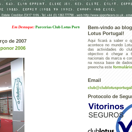
Em Destaque:
Parcerias Club Lotus Portugal
Bem-vindo ao blog
Lotus Portugal!
rço de 2007
Aqui ficará a saber o q
acontece no mundo Lotus
xponor 2006
das actividades do cl
objectivo é chegar a 
nacionais da marca e con
na nossa base de dados.
preencha este
formulári
Email
club@clublotusportuga
Protocolo de Segu