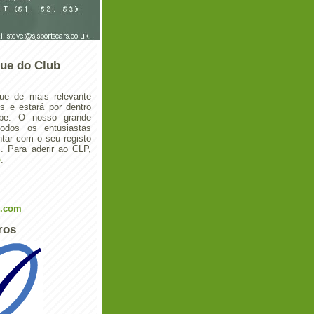
ue do Club
ue de mais relevante
 e estará por dentro
ube. O nosso grande
todos os entusiastas
tar com o seu registo
 Para aderir ao CLP,
o
.
l.com
ros