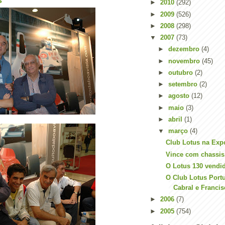
s
►
2010
(292)
►
2009
(526)
►
2008
(298)
▼
2007
(73)
►
dezembro
(4)
►
novembro
(45)
►
outubro
(2)
►
setembro
(2)
►
agosto
(12)
►
maio
(3)
►
abril
(1)
▼
março
(4)
Club Lotus na Exp
Vince com chassis
O Lotus 130 vendi
O Club Lotus Port
Cabral e Francis
►
2006
(7)
►
2005
(754)