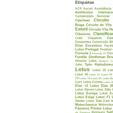
Etiquetas
ACP
Ascari
Assistência
Autódromo Internac
Campeonato Nacional V
Circuito 
Caterham
Braga
Circuito de Vil
Estoril
Circuito Vila R
Classific
Clássicos
Com
Colin Chapman
Desportiva
Conversão R
Elise
Encontros
Face
Lotus Portugal
Festival
Formula 1
For
Formula 27
Fundão
Gentleman Driv
Historia Lotus
Historic L
Kartodrom
John Tipler
Lotus
Lotus 18
Lot
Lotus 30
Lotus 47
Lotus 49
72
Lotus 78
Lotus 91
Lotus B
Cars
Lotus Cortina
Lotus E
Elan +2
Lotus Elan 2
Lotus Eleven
Lotus Elite
Lotus Europa
Lotus E
Lotus Exige
Lotus F1
Seven
Lotus Twin Cam
M
Motorclassico
Motorsho
Passeios
Pilotos Lotus
Sal
Restauro
da Falperra