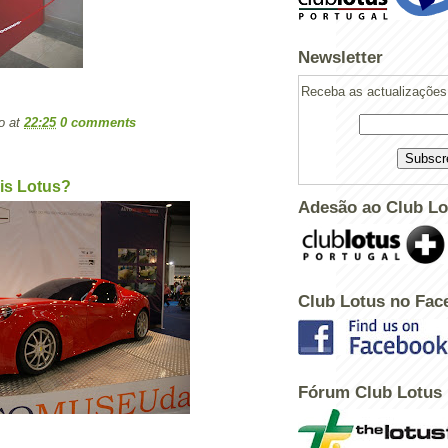
Newsletter
Receba as actualizações 
o
at
22:25
0 comments
is Lotus?
Adesão ao Club Lo
Club Lotus no Fac
Powered by
Helplogger
Fórum Club Lotus