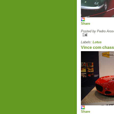
Share
Posted by
Pedro Aros
Labels:
Lotus
Vince com chass
Share