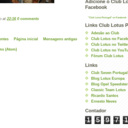
Adicione o Club Lo
Facebook
"Club Lotus Portugal" on Facebook
o
at
22:16
0 comments
Links Club Lotus P
Adesão ao Club
Club Lotus no Face
entes
Página inicial
Mensagens antigas
Club Lotus no Twitte
ns (Atom)
Club Lotus no YouT
Fórum Club Lotus
Links
Club Seven Portugal
Blog Lotus Europa
Blog Opel Speedster
Classic Team Lotus
Ricardo Santos
Ernesto Neves
Contador
1
5
9
7
1