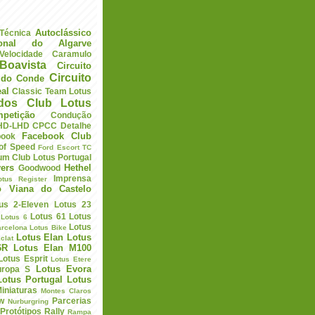
Autoclássico
 Técnica
ional do Algarve
elocidade
Caramulo
Boavista
Circuito
Circuito
a do Conde
eal
Classic Team Lotus
ados
Club Lotus
petição
Condução
HD-LHD
CPCC
Detalhe
Facebook Club
book
 of Speed
Ford Escort TC
um Club Lotus Portugal
ers
Hethel
Goodwood
Imprensa
otus Register
o Viana do Castelo
us 2-Eleven
Lotus 23
Lotus 61
Lotus
Lotus 6
Lotus
arcelona
Lotus Bike
Lotus Elan
Lotus
clat
6R
Lotus Elan M100
Lotus Esprit
Lotus Etere
Lotus Evora
uropa S
Lotus Portugal
Lotus
iniaturas
Montes Claros
w
Parcerias
Nurburgring
Protótipos
Rally
Rampa