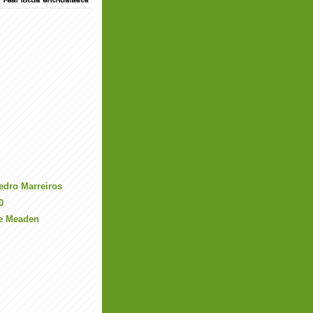
edro Marreiros
0
ie Meaden