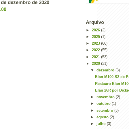
7 de dezembro de 2020
100
Arquivo
►
2026
(2)
►
2025
(1)
►
2023
(66)
►
2022
(55)
►
2021
(53)
▼
2020
(31)
▼
dezembro
(3)
Elan M100 S2 de P
Restauro Elan M10
Elan 26R por Dick
►
novembro
(2)
►
outubro
(1)
►
setembro
(3)
►
agosto
(2)
►
julho
(3)