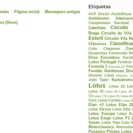
Etiquetas
entes
Página inicial
Mensagens antigas
ACP
Ascari
Assistência
Autódromo Internac
ns (Atom)
Campeonato Nacional V
Circuito 
Caterham
Braga
Circuito de Vil
Estoril
Circuito Vila R
Classific
Clássicos
Com
Colin Chapman
Desportiva
Conversão R
Elise
Encontros
Face
Lotus Portugal
Festival
Formula 1
For
Formula 27
Fundão
Gentleman Driv
Historia Lotus
Historic L
Kartodrom
John Tipler
Lotus
Lotus 18
Lot
Lotus 30
Lotus 47
Lotus 49
72
Lotus 78
Lotus 91
Lotus B
Cars
Lotus Cortina
Lotus E
Elan +2
Lotus Elan 2
Lotus Eleven
Lotus Elite
Lotus Europa
Lotus E
Lotus Exige
Lotus F1
Seven
Lotus Twin Cam
M
Motorclassico
Motorsho
Passeios
Pilotos Lotus