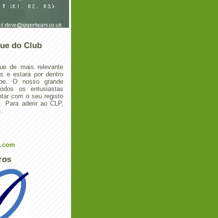
ue do Club
ue de mais relevante
 e estará por dentro
ube. O nosso grande
todos os entusiastas
tar com o seu registo
 Para aderir ao CLP,
o
.
l.com
ros