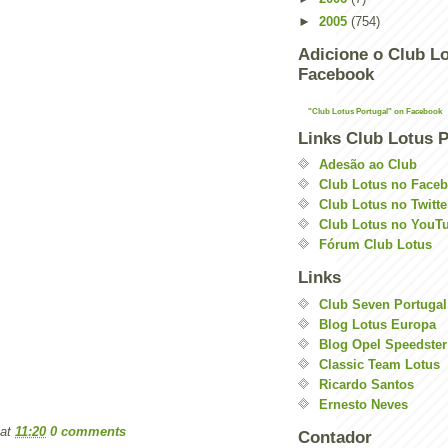
►
2005
(754)
Adicione o Club Lo
Facebook
"Club Lotus Portugal" on Facebook
Links Club Lotus P
Adesão ao Club
Club Lotus no Face
Club Lotus no Twitte
Club Lotus no YouT
Fórum Club Lotus
Links
Club Seven Portugal
Blog Lotus Europa
Blog Opel Speedster
Classic Team Lotus
Ricardo Santos
Ernesto Neves
at
11:20
0 comments
Contador