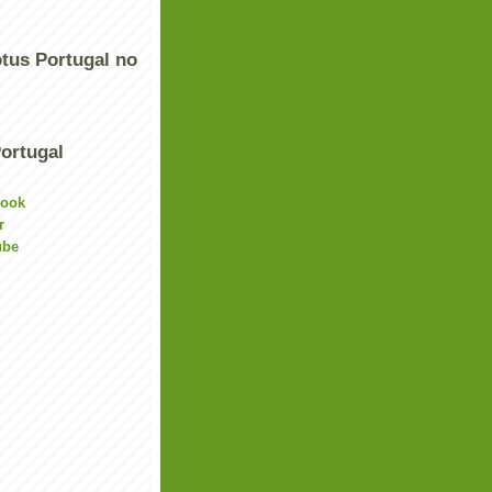
tus Portugal no
ortugal
book
r
ube