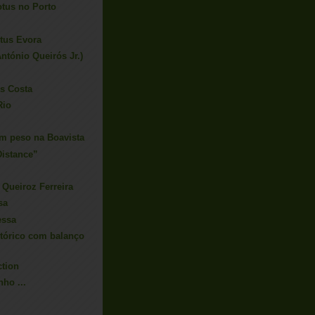
tus no Porto
tus Evora
ntónio Queirós Jr.)
s Costa
Rio
em peso na Boavista
Distance”
 Queiroz Ferreira
sa
essa
tórico com balanço
tion
ho ...