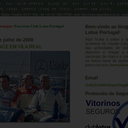
arcerias Club Lotus Portugal
Bem-vindo ao blog
Lotus Portugal!
de julho de 2009
Aqui ficará a saber o q
acontece no mundo Lotus
NCE EM VILA REAL
das actividades do cl
objectivo é chegar a 
nacionais da marca e con
na nossa base de dados.
preencha este
formulári
Email
club@clublotusportuga
Protocolo de Segu