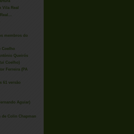
artura
m Vila Real
 Real…
o
os membros do
o Coelho
António Queirós
Rui Coelho)
or Ferreira (PA
s 61 versão
Fernando Aguiar)
as de Colin Chapman