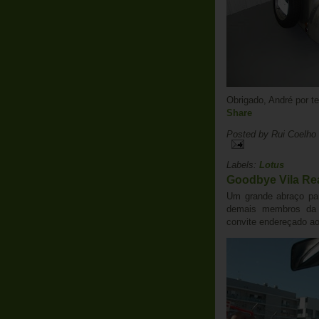
Obrigado, André por te
Share
Posted by
Rui Coelho
Labels:
Lotus
Goodbye Vila Re
Um grande abraço par
demais membros da o
convite endereçado ao