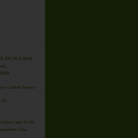
E EM VILA REAL
de...
 2009
ro + Isabel Soares
s 47…
enrique Lage de Sá
Margarida Lima