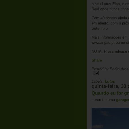
o seu Lotus Elan, e em
Real onde nunca tinha 
Com 40 pontos ainda e
em aberto, com o próx
Setembro.
Mais informações em
www.anpac.pt
ou no sí
NOTA: Press release 
Share
Posted by
Pedro Aros
Labels:
Lotus
quinta-feira, 30
Quando eu for gr
...vou ter uma
garag