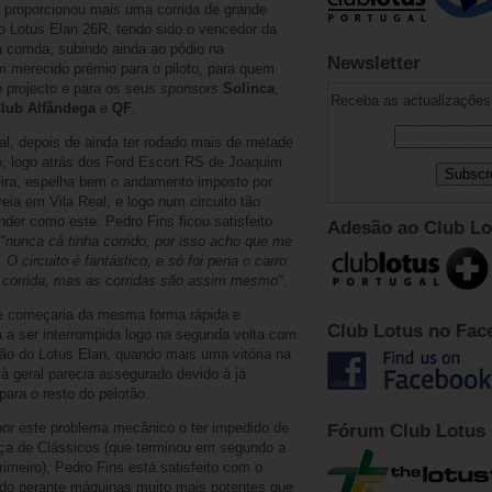
al proporcionou mais uma corrida de grande
ao Lotus Elan 26R, tendo sido o vencedor da
a corrida, subindo ainda ao pódio na
Newsletter
Um merecido prémio para o piloto, para quem
 projecto e para os seus
sponsors
Solinca
,
Receba as actualizações 
lub Alfândega
e
QF
.
ral, depois de ainda ter rodado mais de metade
, logo atrás dos Ford Escort RS de Joaquim
eira, espelha bem o andamento imposto por
eia em Vila Real, e logo num circuito tão
ender como este. Pedro Fins ficou satisfeito
Adesão ao Club Lo
"nunca cá tinha corrido, por isso acho que me
O circuito é fantástico, e só foi pena o carro
 corrida, mas as corridas são assim mesmo"
.
ue começaria da mesma forma rápida e
Club Lotus no Fac
a a ser interrompida logo na segunda volta com
ão do Lotus Elan, quando mais uma vitória na
à geral parecia assegurado devido à já
para o resto do pelotão.
por este problema mecânico o ter impedido de
Fórum Club Lotus
Taça de Clássicos (que terminou em segundo a
imeiro), Pedro Fins está satisfeito com o
o perante máquinas muito mais potentes que