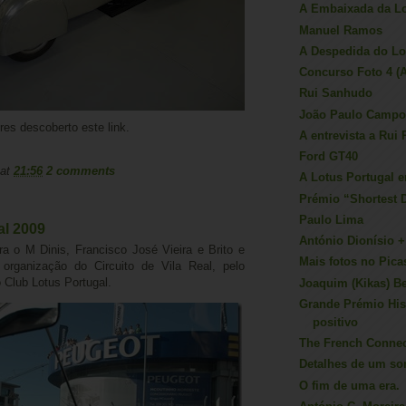
A Embaixada da Lo
Manuel Ramos
A Despedida do Lo
Concurso Foto 4 (A
Rui Sanhudo
João Paulo Campo
res descoberto este link.
A entrevista a Rui 
Ford GT40
at
21:56
2 comments
A Lotus Portugal 
Prémio “Shortest 
Paulo Lima
al 2009
António Dionísio +
a o M Dinis, Francisco José Vieira e Brito e
Mais fotos no Pica
rganização do Circuito de Vila Real, pelo
 Club Lotus Portugal.
Joaquim (Kikas) B
Grande Prémio His
positivo
The French Connec
Detalhes de um son
O fim de uma era.