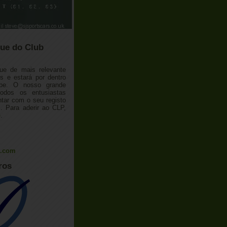
ue do Club
ue de mais relevante
 e estará por dentro
ube. O nosso grande
todos os entusiastas
tar com o seu registo
 Para aderir ao CLP,
o
.
l.com
ros