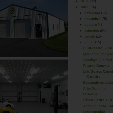
►
2010
(292)
▼
2009
(526)
►
dezembro
(16)
►
novembro
(25)
►
outubro
(47)
►
setembro
(24)
►
agosto
(19)
▼
julho
(125)
PEDRO FINS VENC
Quando eu for gran
Goodbye Vila Real
Ricardo Gouveia
Luís Soares Carnei
Carneiro
Evocando os Lotu
Artur Soutinho
O desfile
Hélder Castro + H
António Leitão + 
Lotus perdido