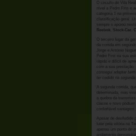
O circuito de Vila Re
nível a Pedro Fins e 
categoria 1 na primeir
classificação geral. 
sempre o apoiou neste
Reebok
,
Stock-Car
,
C
O terceiro lugar da ge
da corrida em segundo
Jorge e António Nogu
Pedro Fins na sua estr
rápido e difícil de apr
com a sua prestação,
consegui adaptar bem. 
ter cedido na segunda
A segunda corrida, q
determinada, mas viri
a quebra da transmiss
classe e novo pódium 
confortável vantagem 
Apesar de desiludido 
lutar pela vitória na 
apenas um ponto do pr
andamento demonstrad