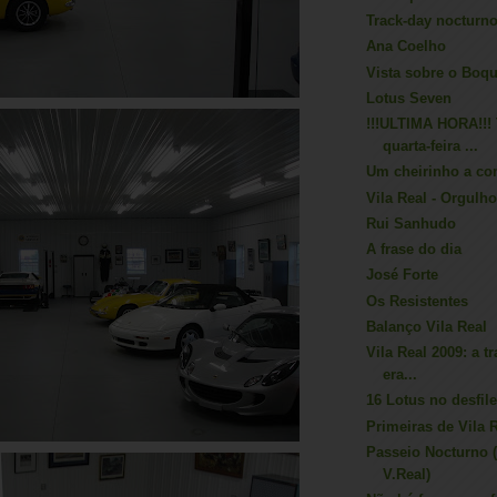
Track-day nocturno
Ana Coelho
Vista sobre o Boq
Lotus Seven
!!!ULTIMA HORA!!!
quarta-feira ...
Um cheirinho a co
Vila Real - Orgulh
Rui Sanhudo
A frase do dia
José Forte
Os Resistentes
Balanço Vila Real
Vila Real 2009: a t
era...
16 Lotus no desfile
Primeiras de Vila 
Passeio Nocturno 
V.Real)