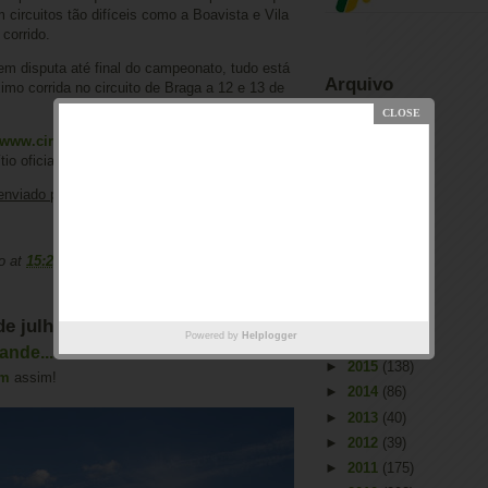
 circuitos tão difíceis como a Boavista e Vila
corrido.
m disputa até final do campeonato, tudo está
Arquivo
imo corrida no circuito de Braga a 12 e 13 de
►
2026
(2)
►
2025
(1)
www.circuitodevilareal.com
,
www.cavr.pt
,
tio oficial do piloto em
www.pedrofins.com
►
2023
(66)
►
2022
(55)
enviado por Ricardo Ledo
►
2021
(53)
►
2020
(31)
o
at
15:27
0 comments
►
2019
(16)
►
2018
(32)
►
2017
(47)
 de julho de 2009
Powered by
Helplogger
►
2016
(55)
ande...
►
2015
(138)
em
assim!
►
2014
(86)
►
2013
(40)
►
2012
(39)
►
2011
(175)