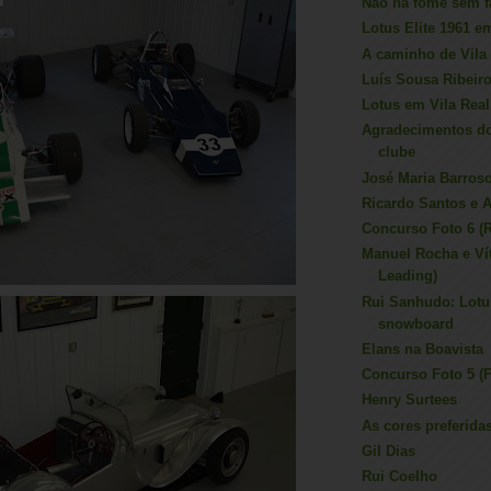
Não há fome sem f
Lotus Elite 1961 e
A caminho de Vila
Luís Sousa Ribeir
Lotus em Vila Real
Agradecimentos d
clube
José Maria Barros
Ricardo Santos e 
Concurso Foto 6 (
Manuel Rocha e Vít
Leading)
Rui Sanhudo: Lotu
snowboard
Elans na Boavista
Concurso Foto 5 (
Henry Surtees
As cores preferid
Gil Dias
Rui Coelho