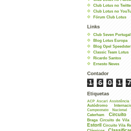
Club Lotus no Twitte
Club Lotus no YouT
Fórum Club Lotus
Links
Club Seven Portugal
Blog Lotus Europa
Blog Opel Speedster
Classic Team Lotus
Ricardo Santos
Ernesto Neves
Contador
1
6
0
1
7
Etiquetas
ACP
Ascari
Assistência
Autódromo Internac
Campeonato Nacional V
Circuito 
Caterham
Braga
Circuito de Vil
Estoril
Circuito Vila R
Classific
Clássicos