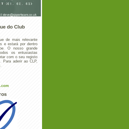
ue do Club
ue de mais relevante
 e estará por dentro
ube. O nosso grande
todos os entusiastas
tar com o seu registo
 Para aderir ao CLP,
o
.
l.com
ros