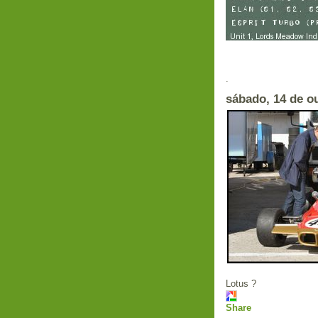
.
sábado, 14 de o
Lotus ?
Share