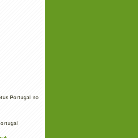
tus Portugal no
ortugal
book