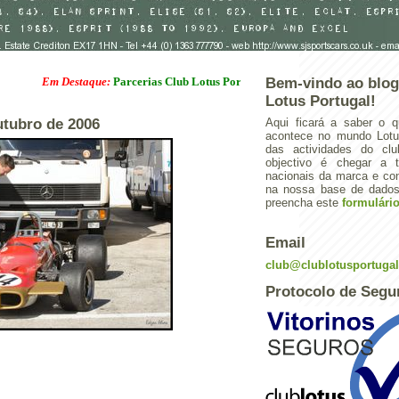
Em Destaque:
Parcerias Club Lotus Portugal
Bem-vindo ao blog
Lotus Portugal!
utubro de 2006
Aqui ficará a saber o q
acontece no mundo Lotus
das actividades do cl
objectivo é chegar a 
nacionais da marca e con
na nossa base de dados.
preencha este
formulári
Email
club@clublotusportuga
Protocolo de Segu