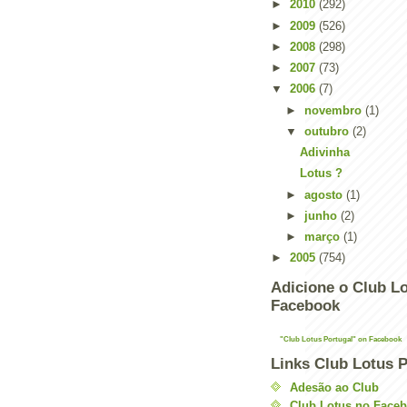
►
2010
(292)
►
2009
(526)
►
2008
(298)
►
2007
(73)
▼
2006
(7)
►
novembro
(1)
▼
outubro
(2)
Adivinha
Lotus ?
►
agosto
(1)
►
junho
(2)
►
março
(1)
►
2005
(754)
Adicione o Club Lo
Facebook
"Club Lotus Portugal" on Facebook
Links Club Lotus P
Adesão ao Club
Club Lotus no Face