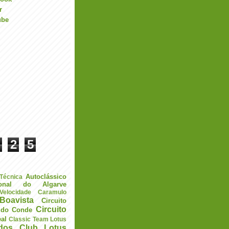
r
ube
2
5
Autoclássico
 Técnica
ional do Algarve
elocidade
Caramulo
Boavista
Circuito
Circuito
a do Conde
eal
Classic Team Lotus
ados
Club Lotus