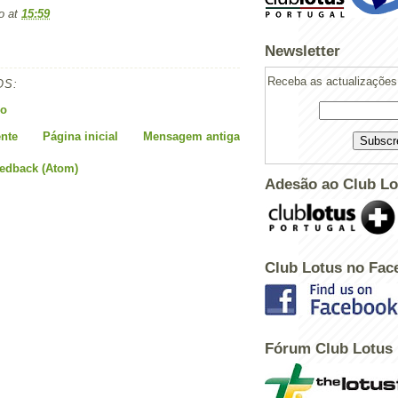
o
at
15:59
Newsletter
Receba as actualizações 
OS:
io
nte
Página inicial
Mensagem antiga
eedback (Atom)
Adesão ao Club Lo
Club Lotus no Fac
Powered by
Helplogger
Fórum Club Lotus