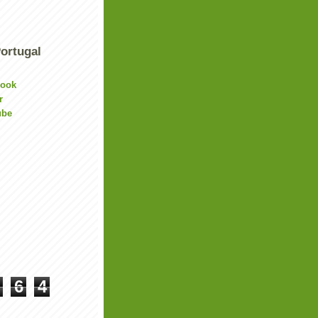
ortugal
book
r
ube
6
4