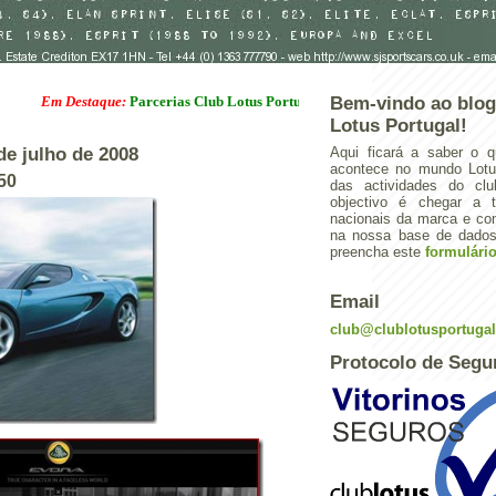
Em Destaque:
Parcerias Club Lotus Portugal
Bem-vindo ao blog
Lotus Portugal!
 de julho de 2008
Aqui ficará a saber o q
acontece no mundo Lotus
50
das actividades do cl
objectivo é chegar a 
nacionais da marca e con
na nossa base de dados.
preencha este
formulári
Email
club@clublotusportuga
Protocolo de Segu