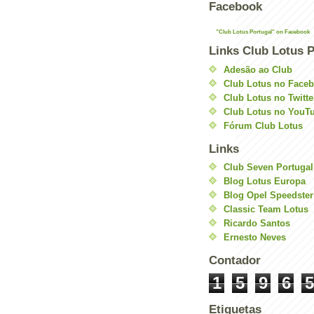
Facebook
"Club Lotus Portugal" on Facebook
Links Club Lotus P
Adesão ao Club
Club Lotus no Face
Club Lotus no Twitte
Club Lotus no YouT
Fórum Club Lotus
Links
Club Seven Portugal
Blog Lotus Europa
Blog Opel Speedster
Classic Team Lotus
Ricardo Santos
Ernesto Neves
Contador
1
5
9
6
5
Etiquetas