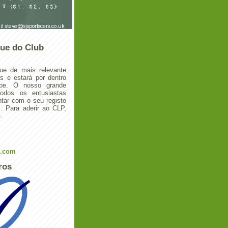
ue do Club
ue de mais relevante
 e estará por dentro
ube. O nosso grande
todos os entusiastas
tar com o seu registo
 Para aderir ao CLP,
o
.
l.com
ros