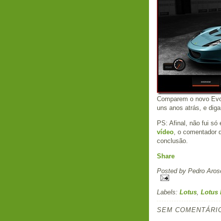
Comparem o novo Evor
uns anos atrás, e diga
PS: Afinal, não fui só
vídeo
, o comentador 
conclusão.
Share
Posted by
Pedro Aros
Labels:
Lotus
,
Lotus 
SEM COMENTÁRI