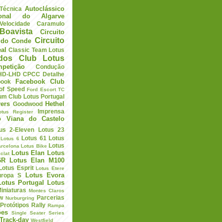
Autoclássico
 Técnica
ional do Algarve
elocidade
Caramulo
Boavista
Circuito
Circuito
a do Conde
eal
Classic Team Lotus
ados
Club Lotus
petição
Condução
HD-LHD
CPCC
Detalhe
Facebook Club
book
 of Speed
Ford Escort TC
um Club Lotus Portugal
ers
Hethel
Goodwood
Imprensa
otus Register
o Viana do Castelo
us 2-Eleven
Lotus 23
Lotus 61
Lotus
Lotus 6
Lotus
arcelona
Lotus Bike
Lotus Elan
Lotus
clat
6R
Lotus Elan M100
Lotus Esprit
Lotus Etere
Lotus Evora
uropa S
Lotus Portugal
Lotus
iniaturas
Montes Claros
w
Parcerias
Nurburgring
Protótipos
Rally
Rampa
ões
Single Seater Series
Track-day
Westfield