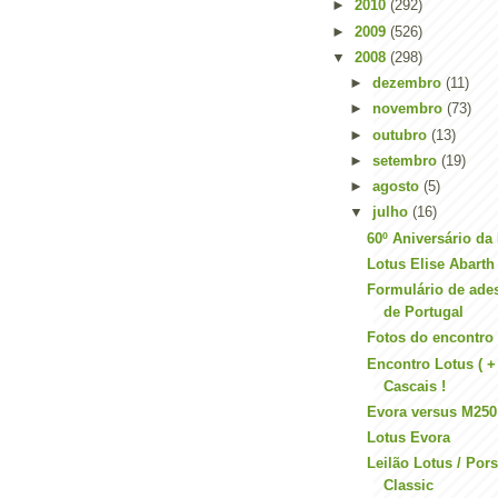
►
2010
(292)
►
2009
(526)
▼
2008
(298)
►
dezembro
(11)
►
novembro
(73)
►
outubro
(13)
►
setembro
(19)
►
agosto
(5)
▼
julho
(16)
60º Aniversário da
Lotus Elise Abarth
Formulário de ade
de Portugal
Fotos do encontro
Encontro Lotus ( +
Cascais !
Evora versus M250
Lotus Evora
Leilão Lotus / Por
Classic