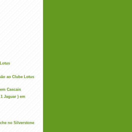
 Lotus
são ao Clube Lotus
 em Cascais
 1 Jaguar ) em
sche no Silverstone