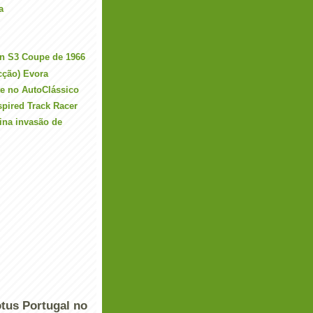
a
n S3 Coupe de 1966
cção) Evora
te no AutoClássico
spired Track Racer
ina invasão de
tus Portugal no