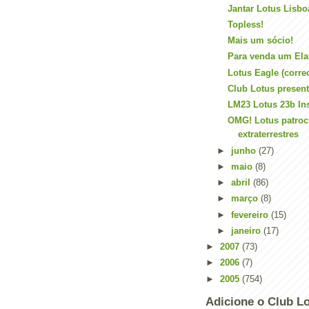
Jantar Lotus Lisbo
Topless!
Mais um sócio!
Para venda um Ela
Lotus Eagle (corre
Club Lotus presen
LM23 Lotus 23b In
OMG! Lotus patroc
extraterrestres
►
junho
(27)
►
maio
(8)
►
abril
(86)
►
março
(8)
►
fevereiro
(15)
►
janeiro
(17)
►
2007
(73)
►
2006
(7)
►
2005
(754)
Adicione o Club Lo