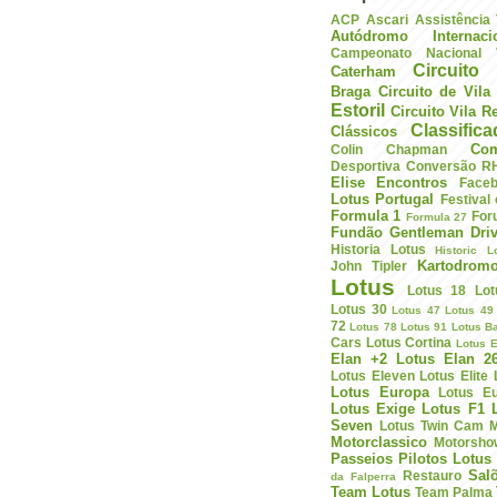
ACP
Ascari
Assistência
Autódromo Internac
Campeonato Nacional V
Circuito 
Caterham
Braga
Circuito de Vil
Estoril
Circuito Vila R
Classific
Clássicos
Com
Colin Chapman
Desportiva
Conversão R
Elise
Encontros
Face
Lotus Portugal
Festival
Formula 1
For
Formula 27
Fundão
Gentleman Driv
Historia Lotus
Historic L
Kartodrom
John Tipler
Lotus
Lotus 18
Lot
Lotus 30
Lotus 47
Lotus 49
72
Lotus 78
Lotus 91
Lotus B
Cars
Lotus Cortina
Lotus E
Elan +2
Lotus Elan 2
Lotus Eleven
Lotus Elite
Lotus Europa
Lotus E
Lotus Exige
Lotus F1
Seven
Lotus Twin Cam
M
Motorclassico
Motorsho
Passeios
Pilotos Lotus
Sal
Restauro
da Falperra
Team Lotus
Team Palma