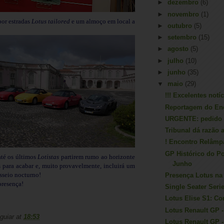
►
dezembro
(6)
►
novembro
(1)
por estradas
Lotus tailored
e um almoço em local a
►
outubro
(5)
►
setembro
(15)
►
agosto
(5)
►
julho
(10)
►
junho
(35)
▼
maio
(29)
!!! Excelentes notíc
Reportagem do En
URGENTE: pedido 
Tribunal dá razão
! Encontro Relâmp
GP Histórico do Po
até os últimos
Lotistas
partirem rumo ao horizonte
Junho
 para acabar e, muito provavelmente, incluirá um
sseio nocturno!
Presença Lotus na
resença!
Single Seater Serie
Lotus Elise S1: C
Lotus Renault GP -
guiar
at
18:53
Lotus Renault GP -