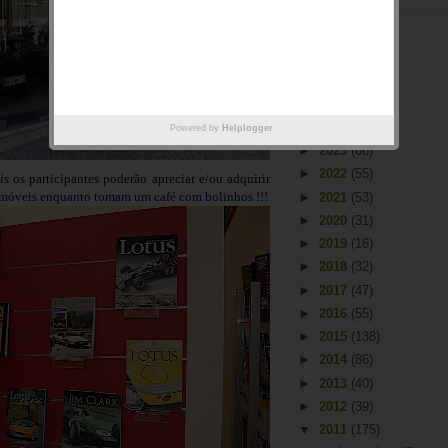
Arquivo
►
2026
(2)
►
2025
(1)
Powered by
Helplogger
►
2023
(66)
►
2022
(55)
is
os participantes poderão apreciar e/ou adquirir
móveis enquanto tomam um café com bolinhos !!!
►
2021
(53)
►
2020
(31)
►
2019
(16)
►
2018
(32)
►
2017
(47)
►
2016
(55)
►
2015
(138)
►
2014
(86)
►
2013
(40)
►
2012
(39)
▼
2011
(175)