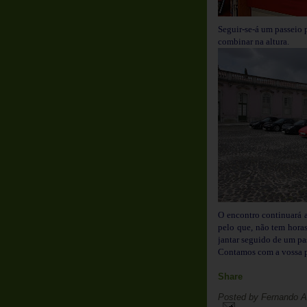
Seguir-se-á um passeio 
combinar na altura.
O encontro continuará 
pelo que, não tem horas
jantar seguido de um pa
Contamos com a vossa p
Share
Posted by
Fernando A