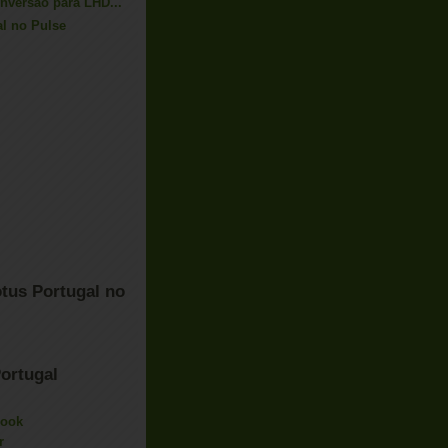
nversão para LHD...
al no Pulse
tus Portugal no
ortugal
book
r