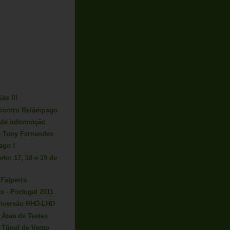
ias !!!
contro Relâmpago
de informação
 a Tony Fernandes
ago !
rto: 17, 18 e 19 de
 Falperra
s - Portugal 2011
onversão RHD-LHD
 Área de Testes
 Túnel de Vento