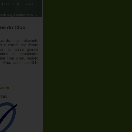
ue do Club
ue de mais relevante
 e estará por dentro
ube. O nosso grande
todos os entusiastas
tar com o seu registo
 Para aderir ao CLP,
o
.
l.com
ros