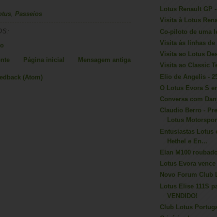
Lotus Renault GP 
otus
,
Passeios
Visita à Lotus Ren
OS:
Co-piloto de uma l
Visita ás linhas 
io
Visita ao Lotus De
nte
Página inicial
Mensagem antiga
Visita ao Classic 
Elio de Angelis - 
eedback (Atom)
O Lotus Evora S e
Conversa com Dan
Claudio Berro - Pr
Lotus Motorspor
Entusiastas Lotus 
Hethel e En...
Elan M100 rouba
Lotus Evora vence
Novo Forum Club L
Lotus Elise 111S p
VENDIDO!
Club Lotus Portuga