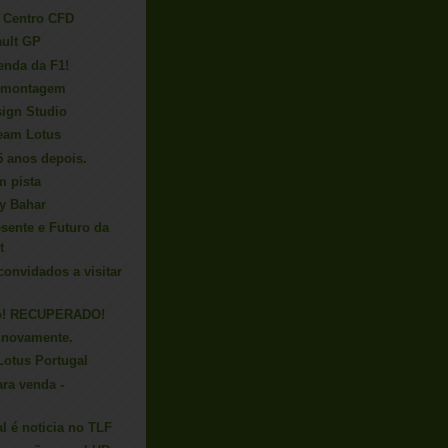
- Centro CFD
ault GP
enda da F1!
de montagem
sign Studio
Team Lotus
25 anos depois.
m pista
y Bahar
esente e Futuro da
t
convidados a visitar
do! RECUPERADO!
 novamente.
otus Portugal
ara venda -
l é noticia no TLF