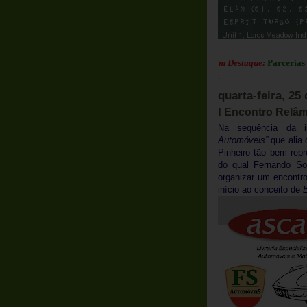
Em Destaque:
Parcerias Club Lo
.
quarta-feira, 25
! Encontro Relâ
Na sequência da i
Automóveis”
que alia 
Pinheiro tão bem rep
do qual Fernando So
organizar um encontr
início ao conceito de