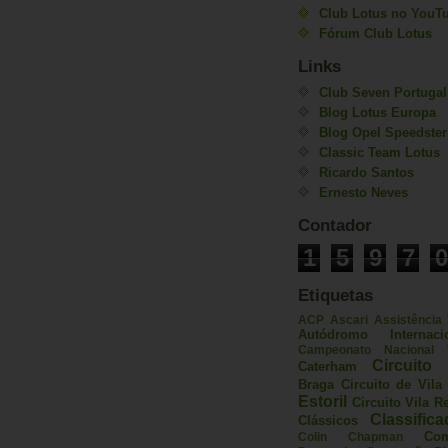
Club Lotus no YouT
Fórum Club Lotus
Links
Club Seven Portugal
Blog Lotus Europa
Blog Opel Speedster
Classic Team Lotus
Ricardo Santos
Ernesto Neves
Contador
1
5
9
7
0
Etiquetas
ACP
Ascari
Assistência
Autódromo Internac
Campeonato Nacional V
Circuito 
Caterham
Braga
Circuito de Vil
Estoril
Circuito Vila R
Classific
Clássicos
Com
Colin Chapman