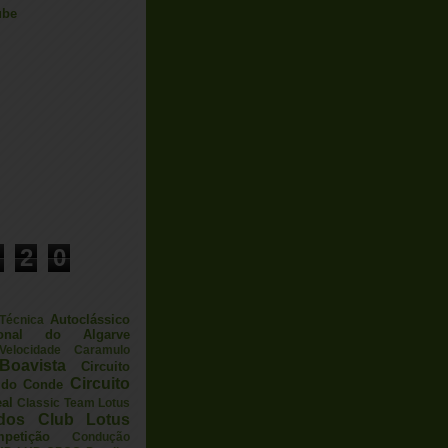
ube
2
0
Autoclássico
 Técnica
ional do Algarve
elocidade
Caramulo
Boavista
Circuito
Circuito
a do Conde
eal
Classic Team Lotus
ados
Club Lotus
petição
Condução