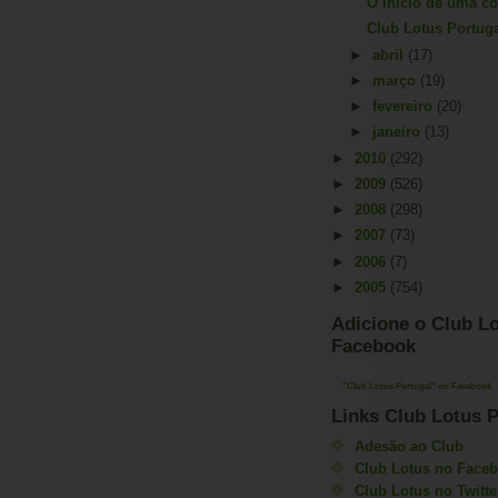
O início de uma co
Club Lotus Portug
►
abril
(17)
►
março
(19)
►
fevereiro
(20)
►
janeiro
(13)
►
2010
(292)
►
2009
(526)
►
2008
(298)
►
2007
(73)
►
2006
(7)
►
2005
(754)
Adicione o Club Lo
Facebook
"Club Lotus Portugal" on Facebook
Links Club Lotus P
Adesão ao Club
Club Lotus no Face
Club Lotus no Twitte