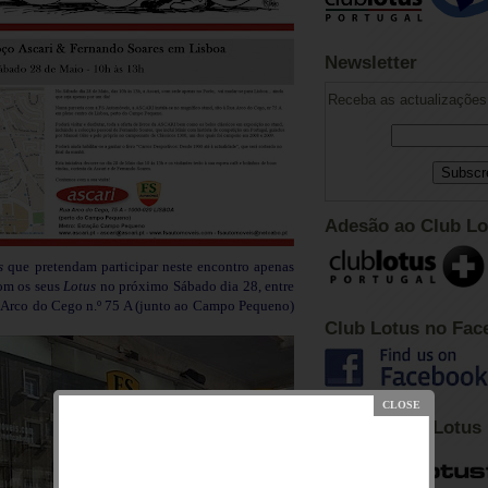
Newsletter
Receba as actualizações 
Adesão ao Club Lo
s
que pretendam participar neste encontro apenas
om os seus
Lotus
no próximo Sábado dia 28, entre
a Arco do Cego n.º 75 A (junto ao Campo Pequeno)
Club Lotus no Fac
Fórum Club Lotus