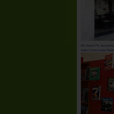
No
Stand FS Automóve
tanto Livros como Auto