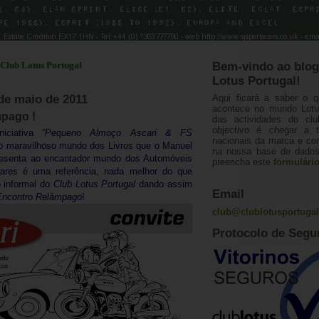
tus Portugal
Bem-vindo ao blog
Lotus Portugal!
 de maio de 2011
Aqui ficará a saber o q
acontece no mundo Lotus
mpago !
das actividades do cl
objectivo é chegar a 
niciativa
“Pequeno Almoço Ascari & FS
nacionais da marca e con
o maravilhoso mundo dos Livros que o Manuel
na nossa base de dados.
resenta ao encantador mundo dos Automóveis
preencha este
formulári
ares é uma referência, nada melhor do que
o informal do
Club Lotus Portugal
dando assim
Email
Encontro Relâmpago
!
club@clublotusportuga
Protocolo de Segu