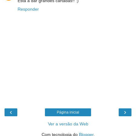
Está a dar grandes cartadas!! :)
Responder
‹
›
Página inicial
Ver a versão da Web
Com tecnologia do
Blogger
.