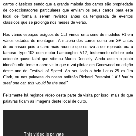
carros clássicos
sendo que a grande
maioria dos carros
são propriedade
de
coleccionadores particulares
que
enviam os seus carros para este
local de forma a serem revistos antes da temporada de eventos
clássicos que se prolonga nos meses de verão
.
Nos vários espaços exíguos do CLT
vimos
uma série de modelos
F1
em
vários estados de
montagem.
A maioria dos
carros
corria
em
GP
antes
de eu nascer pois o carro mais recente que estava a ser reparado era o
famoso Type 102 com motor Lamborghini V12, tristemente célebre pelo
acidente quase fatal que vitimou Martin Donnelly. Ainda assim o piloto
irlandês não teme o carro visto que o vai pilotar em Goodwood na edição
deste ano do Festival of Speed
. Ao seu lado o belo Lotus 25 ex-Jim
Clark, ou nas palavras do nosso anfitrião Richard Paramint "
if I had to
steal one car, this would be the one
!"
Felizmente há registos vídeo desta parte da visita por isso, mais do que
palavras ficam as imagens deste local de culto.