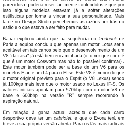
parecidos e poderiam ser facilmente confundidos e que por
isso alguns modelos estavam já a sofrer alterações
estilísticas por forma a vincar a sua personalidade. Mais
tarde no Design Studio percebemos as razões por trás do
estilo e o que estava a ser feito para mudar.
Bahar explicou ainda que na sequência do
feedback
de
Paris a equipa concluiu que apenas um motor Lotus seria
aceitável em tais carros pelo que o desenvolvimento de um
V8 "da casa" já está bem encaminhada (o rumor que corre é
que é um motor Cosworth mas não foi possível confirmar) .
Este motor também pode ser a base de um V6 para os
modelos Elan e um L4 para o Elise. Este V8 é menor do que
o motor original previsto para o Esprit (o V8 Lexus) sendo
já 100kgs mais leve que o motor usado no Lexus IF-S. Os
valores iniciais apontam para 570bhp com o motor V8 de
base e 600bhp na versão "R" sempre recorrendo à
aspiração natural.
Em relação à gama actual acredita que cada carro
desportivo deve ter um
cabriolet
, e que o Evora terá em
breve a sua própria versão aberta. Para os fãs mais radicais