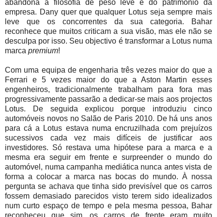
abandona a filosofia de peso leve e do património da
empresa. Dany quer que qualquer Lotus seja sempre mais
leve que os concorrentes da sua categoria.
Bahar
reconhece que muitos criticam a sua visão, mas ele não se
desculpa por isso. Seu objectivo é transformar a Lotus numa
marca
premium
!
Com uma equipa de engenharia três vezes maior do que a
Ferrari e 5 vezes maior do que a Aston Martin esses
engenheiros, tradicionalmente trabalham para fora mas
progressivamente passarão a dedicar-se mais aos projectos
Lotus. De seguida explicou porque introduziu cinco
automóveis novos no Salão de Paris 2010. De há uns anos
para cá a Lotus estava numa encruzilhada com prejuízos
sucessivos cada vez mais difíceis de justificar aos
investidores. Só restava uma hipótese para a marca e a
mesma era seguir em frente e surpreender o mundo do
automóvel, numa campanha mediática nunca antes vista de
forma a colocar a marca nas bocas do mundo. À nossa
pergunta se achava que tinha sido previsível que os carros
fossem demasiado parecidos visto terem sido idealizados
num curto espaço de tempo e pela mesma pessoa, Bahar
reconheceu que sim, os carros de frente eram muito