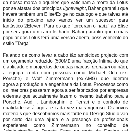
da nossa marca e aqueles que vaticinam a morte da Lotus
por se afastar dos princípios
lightweight
, Bahar garantiu que
haverá também um Elise/Exige no catalogo e que talvez até
início do próximo ano vamos ver um sucessor para
fantástico 2Eleven. Para os que "torceram o nariz" ao Elise
por ser agora um carro fechado, Bahar garantiu que o mais
popular dos Lotus terá uma versão aberta, possivelmente do
estilo "Targa".
Falando de como levar a cabo tão ambicioso projecto com
um orçamento reduzido (500M£ uma fracção ínfima do que
é aplicado em projectos de outras marcas,
premium
ou não),
a equipa conta com pessoas como Michael Och (ex-
Porsche) e Wolf Zimmermann (ex-AMG) que lideram
agora a produção e a engenharia da Lotus. Processos como
os interiores passaram agora a ser fabricados por empresas
externas que actualmente fazem o mesmo trabalho para a
Porsche, Audi , Lamborghini e Ferrari e o controlo de
qualidade será agora e cada vez mais rigoroso. Os novos
materiais que descobrimos mais tarde no Design Studio vão
por certo dar uma ajuda e a presença de profissionais
experientes como Zimmermann no conselho de