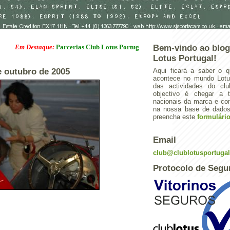
 Destaque:
Parcerias Club Lotus Portugal
Bem-vindo ao blog
Lotus Portugal!
de outubro de 2005
Aqui ficará a saber o q
acontece no mundo Lotus
das actividades do cl
objectivo é chegar a 
nacionais da marca e con
na nossa base de dados.
preencha este
formulári
Email
club@clublotusportuga
Protocolo de Segu