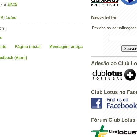
o
at
18:19
Newsletter
il
,
Lotus
Receba as actualizações 
OS:
io
nte
Página inicial
Mensagem antiga
eedback (Atom)
Adesão ao Club Lo
Club Lotus no Fac
Fórum Club Lotus