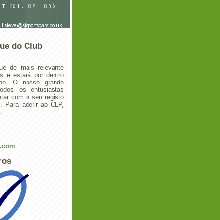
ue do Club
ue de mais relevante
 e estará por dentro
ube. O nosso grande
todos os entusiastas
tar com o seu registo
 Para aderir ao CLP,
o
.
l.com
ros