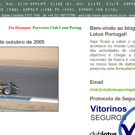
 Destaque:
Parcerias Club Lotus Portugal
Bem-vindo ao blog
Lotus Portugal!
 de outubro de 2005
Aqui ficará a saber o q
acontece no mundo Lotus
das actividades do cl
objectivo é chegar a 
nacionais da marca e con
na nossa base de dados.
preencha este
formulári
Email
club@clublotusportuga
Protocolo de Segu