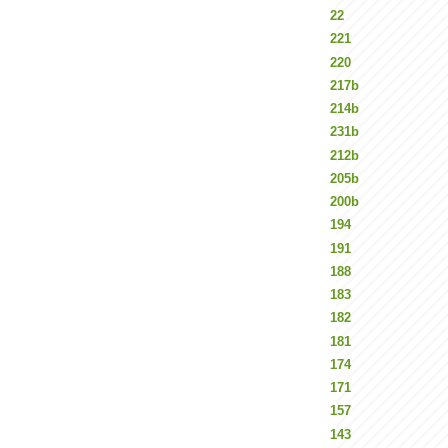
22
221
220
217b
214b
231b
212b
205b
200b
194
191
188
183
182
181
174
171
157
143