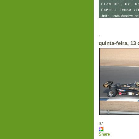
Em
.
quinta-feira, 13
97
Share