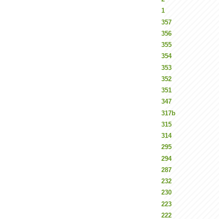
1
357
356
355
354
353
352
351
347
317b
315
314
295
294
287
232
230
223
222