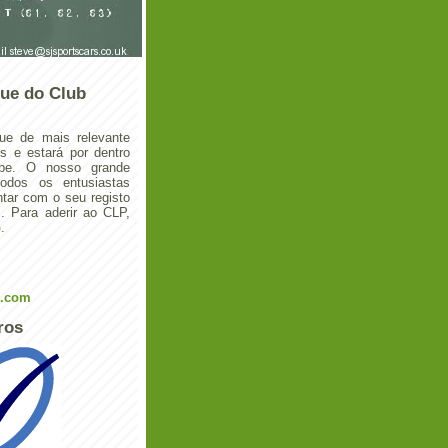
ue do Club
ue de mais relevante
 e estará por dentro
ube. O nosso grande
todos os entusiastas
tar com o seu registo
 Para aderir ao CLP,
o
.
l.com
ros