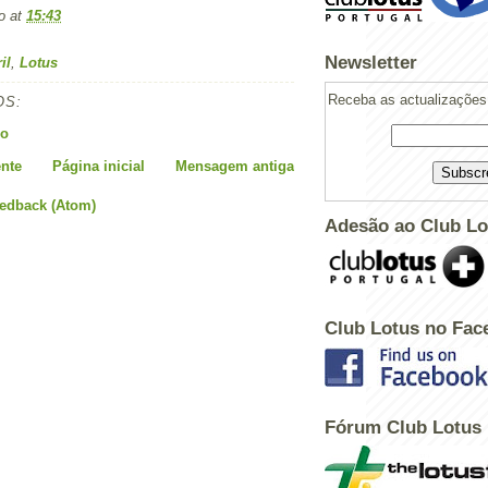
o
at
15:43
Newsletter
il
,
Lotus
Receba as actualizações 
OS:
io
nte
Página inicial
Mensagem antiga
eedback (Atom)
Adesão ao Club Lo
Club Lotus no Fac
Fórum Club Lotus