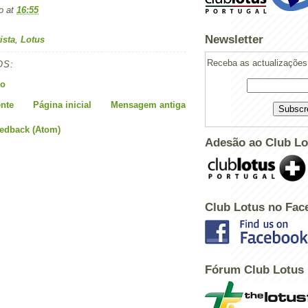
o
at
16:55
Newsletter
ista
,
Lotus
Receba as actualizações 
OS:
io
nte
Página inicial
Mensagem antiga
eedback (Atom)
Adesão ao Club Lo
Club Lotus no Fac
Fórum Club Lotus