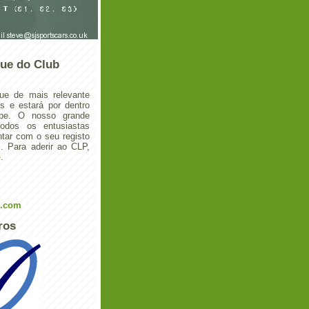
ue do Club
ue de mais relevante
 e estará por dentro
ube. O nosso grande
todos os entusiastas
tar com o seu registo
 Para aderir ao CLP,
o
.
l.com
ros