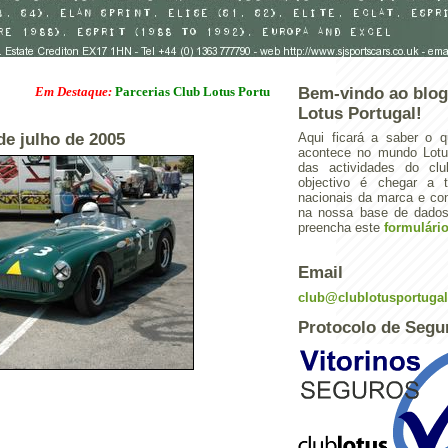
m Destaque:
Parcerias Club Lotus Portugal
Bem-vindo ao blog
Lotus Portugal!
 de julho de 2005
Aqui ficará a saber o q
acontece no mundo Lotus
das actividades do cl
objectivo é chegar a 
nacionais da marca e con
na nossa base de dados.
preencha este
formulári
Email
club@clublotusportuga
Protocolo de Segu