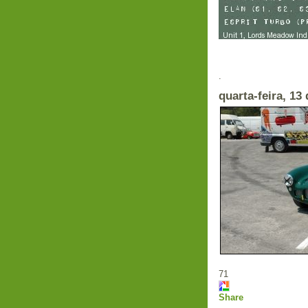
E
.
quarta-feira, 13
71
Share