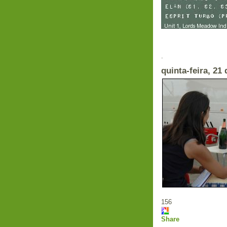
Em
.
quinta-feira, 21
156
Share