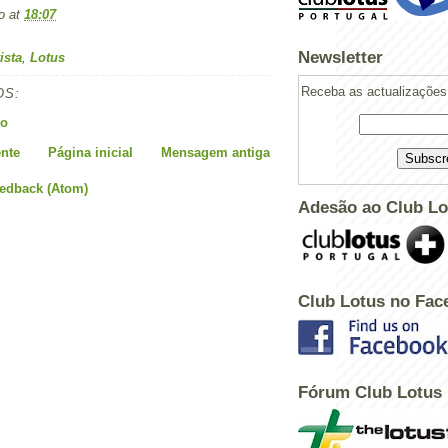
o
at
18:07
Newsletter
ista
,
Lotus
Receba as actualizações 
OS:
io
nte
Página inicial
Mensagem antiga
eedback (Atom)
Adesão ao Club Lo
Club Lotus no Fac
Fórum Club Lotus