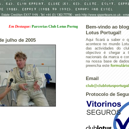
 Destaque:
Parcerias Club Lotus Portugal
Bem-vindo ao blog
Lotus Portugal!
 de julho de 2005
Aqui ficará a saber o q
acontece no mundo Lotus
das actividades do cl
objectivo é chegar a 
nacionais da marca e con
na nossa base de dados.
preencha este
formulári
Email
club@clublotusportuga
Protocolo de Segu