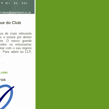
ue do Club
ue de mais relevante
 e estará por dentro
ube. O nosso grande
todos os entusiastas
tar com o seu registo
 Para aderir ao CLP,
o
.
l.com
ros