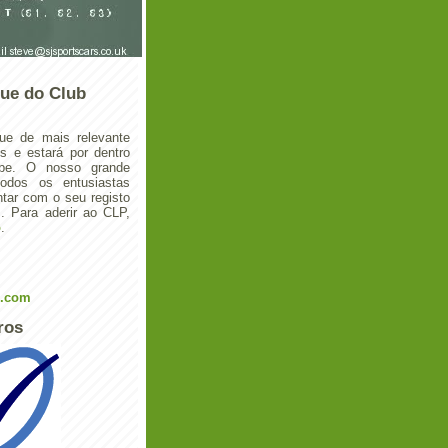
ue do Club
ue de mais relevante
 e estará por dentro
ube. O nosso grande
todos os entusiastas
tar com o seu registo
 Para aderir ao CLP,
o
.
l.com
ros