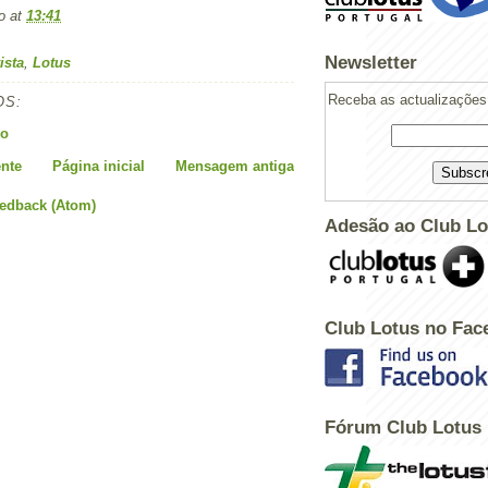
o
at
13:41
Newsletter
ista
,
Lotus
Receba as actualizações 
OS:
io
nte
Página inicial
Mensagem antiga
eedback (Atom)
Adesão ao Club Lo
Club Lotus no Fac
Fórum Club Lotus