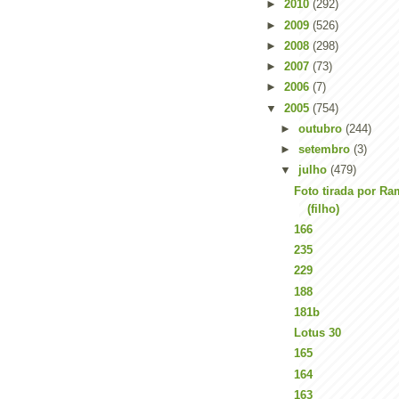
►
2010
(292)
►
2009
(526)
►
2008
(298)
►
2007
(73)
►
2006
(7)
▼
2005
(754)
►
outubro
(244)
►
setembro
(3)
▼
julho
(479)
Foto tirada por Ra
(filho)
166
235
229
188
181b
Lotus 30
165
164
163