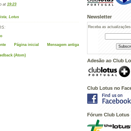
o
at
19:23
Newsletter
ista
,
Lotus
Receba as actualizações 
OS:
io
nte
Página inicial
Mensagem antiga
eedback (Atom)
Adesão ao Club Lo
Club Lotus no Fac
Fórum Club Lotus