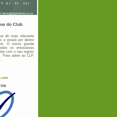
ue do Club
ue de mais relevante
 e estará por dentro
ube. O nosso grande
todos os entusiastas
tar com o seu registo
 Para aderir ao CLP,
o
.
l.com
ros