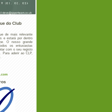
ue do Club
ue de mais relevante
 e estará por dentro
ube. O nosso grande
todos os entusiastas
tar com o seu registo
 Para aderir ao CLP,
o
.
l.com
ros