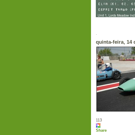
Em
.
quinta-feira, 14
113
Share