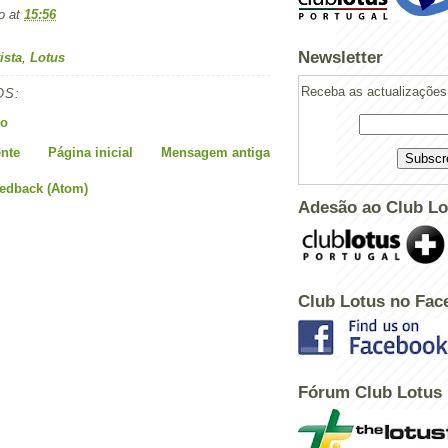
o
at
15:56
Newsletter
ista
,
Lotus
Receba as actualizações 
OS:
io
nte
Página inicial
Mensagem antiga
eedback (Atom)
Adesão ao Club Lo
Club Lotus no Fac
Fórum Club Lotus