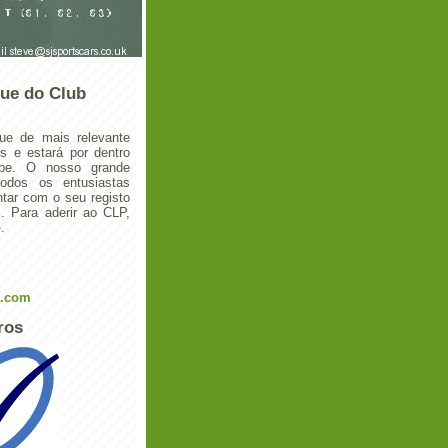
ue do Club
ue de mais relevante
 e estará por dentro
ube. O nosso grande
todos os entusiastas
tar com o seu registo
 Para aderir ao CLP,
o
.
l.com
ros