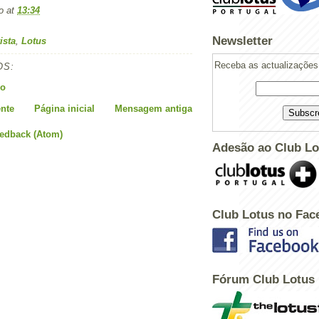
o
at
13:34
Newsletter
ista
,
Lotus
Receba as actualizações 
OS:
io
nte
Página inicial
Mensagem antiga
eedback (Atom)
Adesão ao Club Lo
Club Lotus no Fac
Fórum Club Lotus