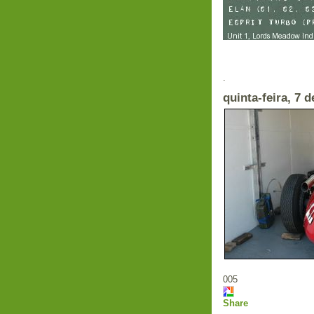
Em 
.
quinta-feira, 7 
005
Share