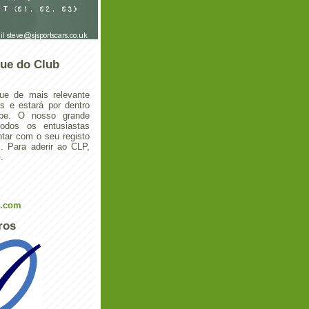
ue do Club
ue de mais relevante
 e estará por dentro
ube. O nosso grande
todos os entusiastas
tar com o seu registo
 Para aderir ao CLP,
o
.
l.com
ros