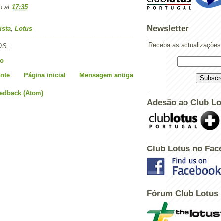
o
at
17:35
Newsletter
ista
,
Lotus
Receba as actualizações 
OS:
io
nte
Página inicial
Mensagem antiga
eedback (Atom)
Adesão ao Club Lo
Club Lotus no Fac
Fórum Club Lotus