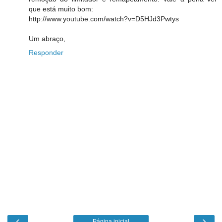
que está muito bom:
http://www.youtube.com/watch?v=D5HJd3Pwtys
Um abraço,
Responder
‹
›
Página inicial