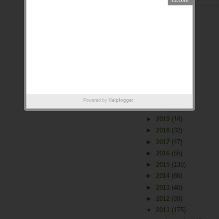
Arquivo
►
2026
(2)
►
2025
(1)
►
2023
(66)
►
2022
(55)
►
2021
(53)
Powered by
Helplogger
►
2020
(31)
►
2019
(16)
►
2018
(32)
►
2017
(47)
►
2016
(55)
►
2015
(138)
►
2014
(86)
►
2013
(40)
►
2012
(39)
▼
2011
(175)