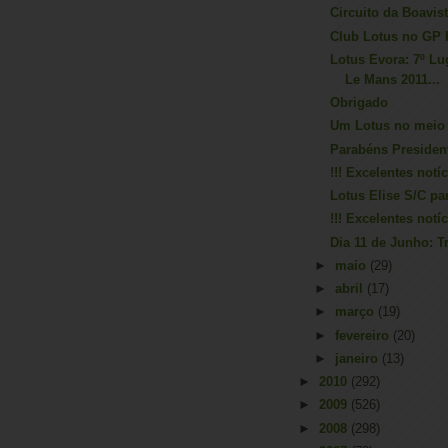
Circuito da Boavis
Club Lotus no GP 
Lotus Evora: 7º Lu
Le Mans 2011...
Obrigado
Um Lotus no meio
Parabéns Presiden
!!! Excelentes notí
Lotus Elise S/C p
!!! Excelentes notí
Dia 11 de Junho: T
►
maio
(29)
►
abril
(17)
►
março
(19)
►
fevereiro
(20)
►
janeiro
(13)
►
2010
(292)
►
2009
(526)
►
2008
(298)