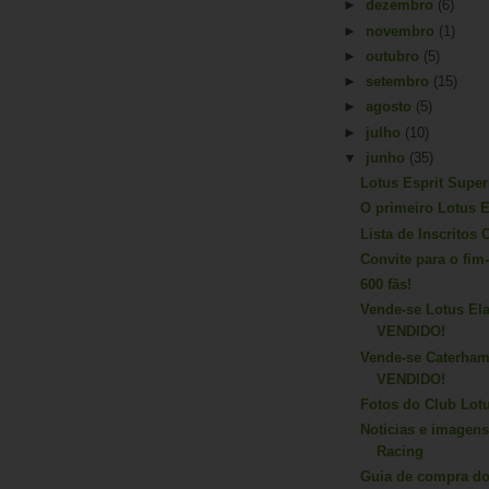
►
dezembro
(6)
►
novembro
(1)
►
outubro
(5)
►
setembro
(15)
►
agosto
(5)
►
julho
(10)
▼
junho
(35)
Lotus Esprit Super
O primeiro Lotus 
Lista de Inscritos
Convite para o fi
600 fãs!
Vende-se Lotus El
VENDIDO!
Vende-se Caterham
VENDIDO!
Fotos do Club Lot
Noticias e imagen
Racing
Guia de compra do