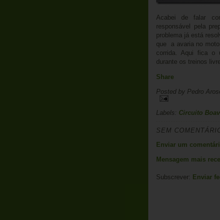
Acabei de falar c
responsável pela pre
problema já está reso
que a avaria no motor
corrida. Aqui fica o
durante os treinos livr
Share
Posted by
Pedro Aros
Labels:
Circuito Boav
SEM COMENTÁRI
Enviar um comentár
Mensagem mais rece
Subscrever:
Enviar f