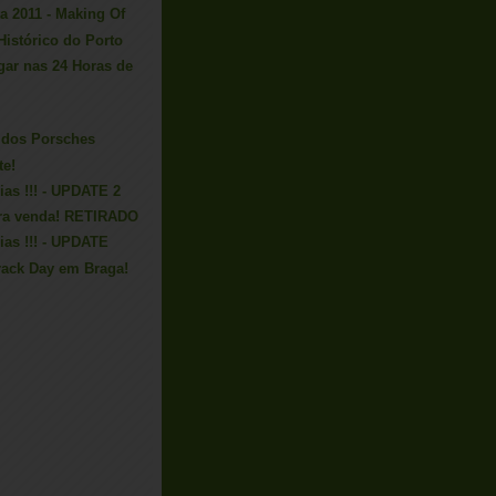
ta 2011 - Making Of
Histórico do Porto
gar nas 24 Horas de
 dos Porsches
te!
cias !!! - UPDATE 2
ara venda! RETIRADO
cias !!! - UPDATE
rack Day em Braga!