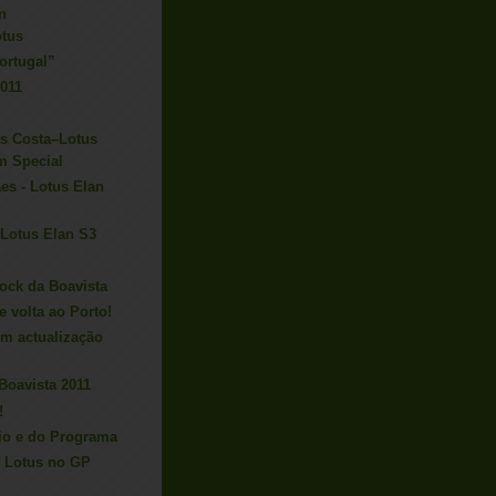
n
otus
ortugal”
2011
s Costa–Lotus
m Special
es - Lotus Elan
 Lotus Elan S3
ock da Boavista
e volta ao Porto!
 em actualização
 Boavista 2011
!
rio e do Programa
 Lotus no GP