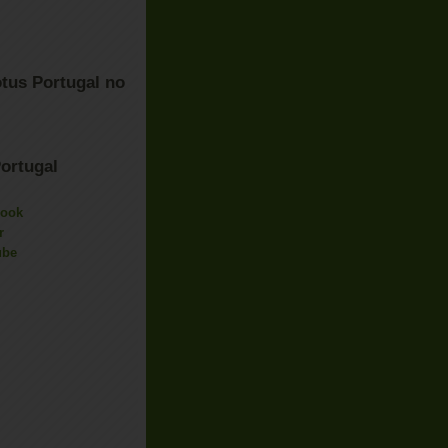
tus Portugal no
ortugal
book
r
ube