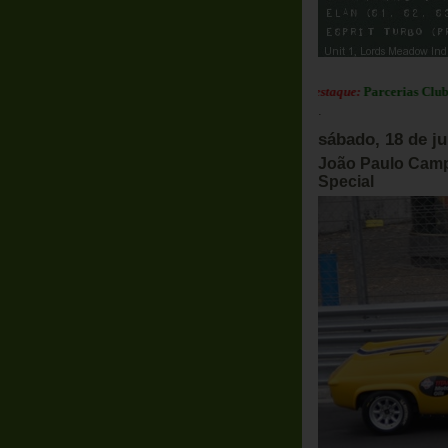
Em Destaque:
Parcerias Club Lotus 
.
sábado, 18 de j
João Paulo Cam
Special