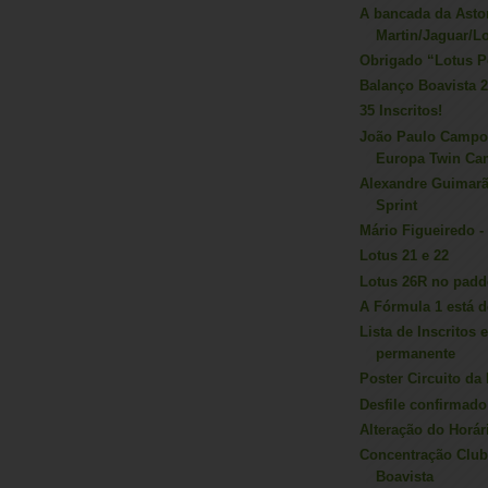
A bancada da Asto
Martin/Jaguar/L
Obrigado “Lotus P
Balanço Boavista 
35 Inscritos!
João Paulo Campo
Europa Twin Ca
Alexandre Guimarã
Sprint
Mário Figueiredo -
Lotus 21 e 22
Lotus 26R no padd
A Fórmula 1 está d
Lista de Inscritos
permanente
Poster Circuito da
Desfile confirmado
Alteração do Horá
Concentração Club
Boavista