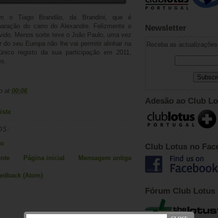
om o Tiago Brandão, da Brandini, que é
paração do carro do Alexandre. Felizmente o
Newsletter
lvido. Menos sorte teve o João Paulo, uma vez
 do seu Europa não lhe vai permitir alinhar na
Receba as actualizações 
 único registo da sua participação em 2011,
es.
o
at
00:06
Adesão ao Club Lo
ista
OS:
io
Club Lotus no Fac
nte
Página inicial
Mensagem antiga
eedback (Atom)
Fórum Club Lotus