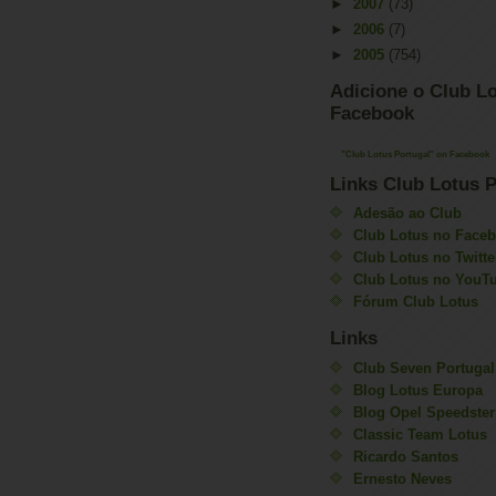
►
2007
(73)
►
2006
(7)
►
2005
(754)
Adicione o Club Lo
Facebook
"Club Lotus Portugal" on Facebook
Links Club Lotus P
Adesão ao Club
Club Lotus no Face
Club Lotus no Twitte
Club Lotus no YouT
Fórum Club Lotus
Links
Club Seven Portugal
Blog Lotus Europa
Blog Opel Speedster
Classic Team Lotus
Ricardo Santos
Ernesto Neves