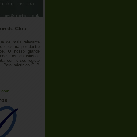
ue do Club
ue de mais relevante
 e estará por dentro
ube. O nosso grande
todos os entusiastas
tar com o seu registo
 Para aderir ao CLP,
o
.
l.com
ros