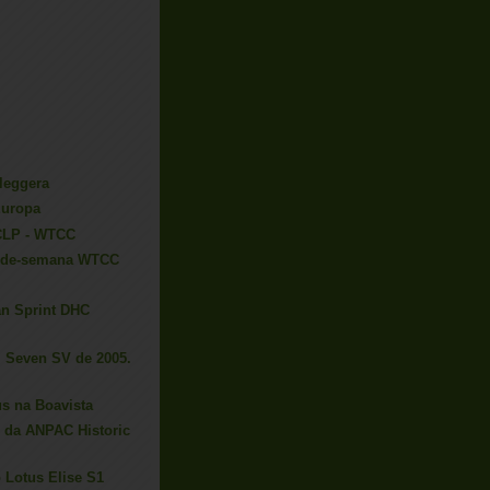
leggera
Europa
 CLP - WTCC
m-de-semana WTCC
an Sprint DHC
 Seven SV de 2005.
us na Boavista
s da ANPAC Historic
 Lotus Elise S1