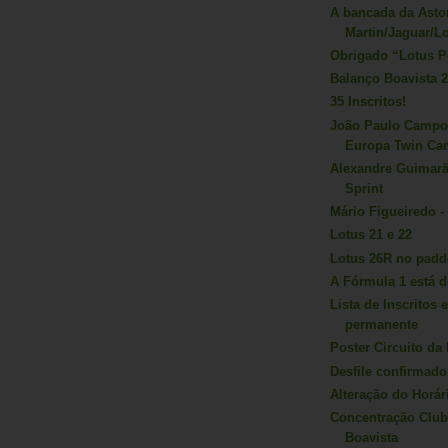
A bancada da Asto
Martin/Jaguar/L
Obrigado “Lotus P
Balanço Boavista 
35 Inscritos!
João Paulo Campo
Europa Twin Ca
Alexandre Guimarã
Sprint
Mário Figueiredo -
Lotus 21 e 22
Lotus 26R no padd
A Fórmula 1 está d
Lista de Inscritos
permanente
Poster Circuito da
Desfile confirmado
Alteração do Horá
Concentração Club
Boavista