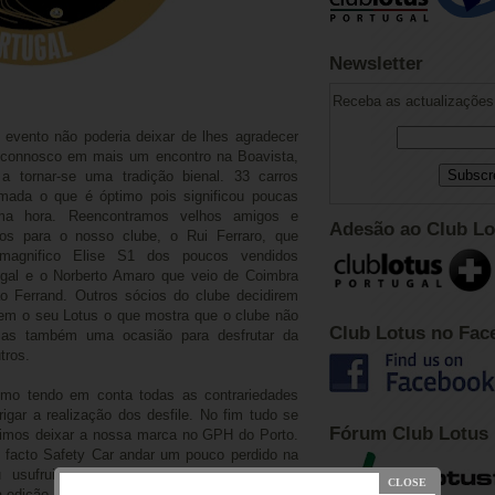
Newsletter
Receba as actualizações 
 evento não poderia deixar de lhes agradecer
o connosco em mais um encontro na Boavista,
a tornar-se uma tradição bienal. 33 carros
ada o que é óptimo pois significou poucas
tima hora. Reencontramos velhos amigos e
Adesão ao Club Lo
os para o nosso clube, o Rui Ferraro, que
agnifico Elise S1 dos poucos vendidos
ugal e o Norberto Amaro que veio de Coimbra
 Ferrand. Outros sócios do clube decidirem
m o seu Lotus o que mostra que o clube não
Club Lotus no Fac
mas também uma ocasião para desfrutar da
tros.
smo tendo em conta todas as contrariedades
igar a realização dos desfile. No fim tudo se
Fórum Club Lotus
uimos deixar a nossa marca no GPH do Porto.
o facto Safety Car andar um pouco perdido na
iu usufruir da mesma de forma bem mais
 edição anterior, e mais não digo :)