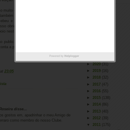
 muito obrigado a todos os que se juntaram a
 também para a Lotus Portugal que mais uma
ebeu e contribuiu de forma decisiva para a
Arquivo
sso obrigado ao Paulo Pimenta, Jorge Coelho
►
2026
(2)
poio nesta organização.
►
2025
(1)
ão publicada no
Facebook
do clube. Convido
►
2023
(66)
onta a partilharem as suas fotos.
►
2022
(55)
Powered by
Helplogger
►
2021
(53)
►
2020
(31)
►
2019
(16)
at
23:05
►
2018
(32)
ista
►
2017
(47)
►
2016
(55)
►
2015
(138)
►
2014
(86)
oseira disse...
►
2013
(40)
dos gostos em, apadrinhar o meu Amigo de
►
2012
(39)
erraro como membro do nosso Clube.
▼
2011
(175)