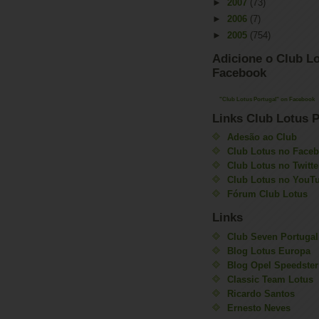
►
2007
(73)
►
2006
(7)
►
2005
(754)
Adicione o Club Lo
Facebook
"Club Lotus Portugal" on Facebook
Links Club Lotus P
Adesão ao Club
Club Lotus no Face
Club Lotus no Twitte
Club Lotus no YouT
Fórum Club Lotus
Links
Club Seven Portugal
Blog Lotus Europa
Blog Opel Speedster
Classic Team Lotus
Ricardo Santos
Ernesto Neves