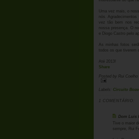
Uma vez mais, o nosso
nós. Agradecimentos
vez tão bem nos rec
nossa presença. O no
e Diogo Castro pelo a
As minhas fotos ser
todos os que tiverem c
Até 2013!
Share
Posted by
Rui Coelho
Labels:
Circuito Boav
1 COMENTÁRIO:
Dom Luis R
Tive o maior 
sempre, Rui F