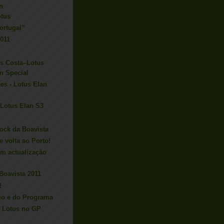
n
otus
ortugal”
2011
s Costa–Lotus
m Special
es - Lotus Elan
 Lotus Elan S3
ock da Boavista
e volta ao Porto!
 em actualização
 Boavista 2011
!
rio e do Programa
 Lotus no GP