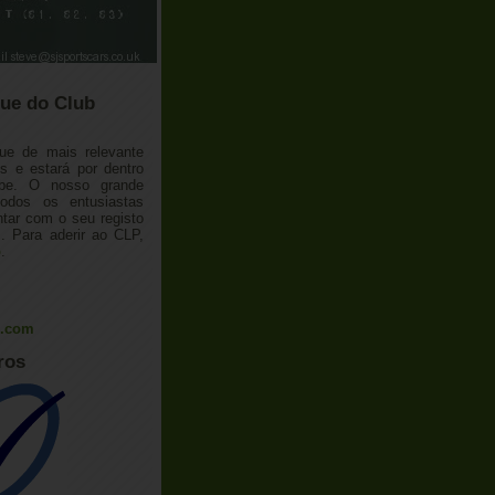
ue do Club
ue de mais relevante
 e estará por dentro
ube. O nosso grande
todos os entusiastas
tar com o seu registo
 Para aderir ao CLP,
o
.
l.com
ros