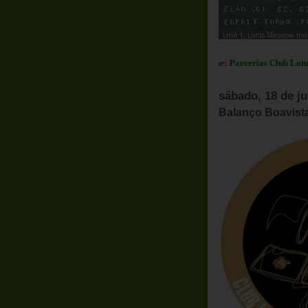
Em Destaque:
Parcerias Club Lotus Portu
.
sábado, 18 de j
Balanço Boavist