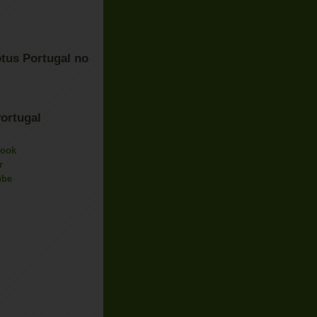
tus Portugal no
ortugal
book
r
ube