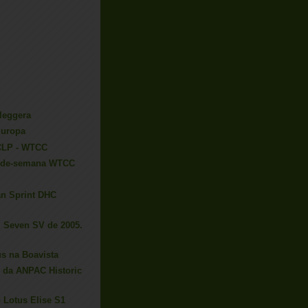
leggera
Europa
 CLP - WTCC
m-de-semana WTCC
an Sprint DHC
 Seven SV de 2005.
us na Boavista
s da ANPAC Historic
 Lotus Elise S1