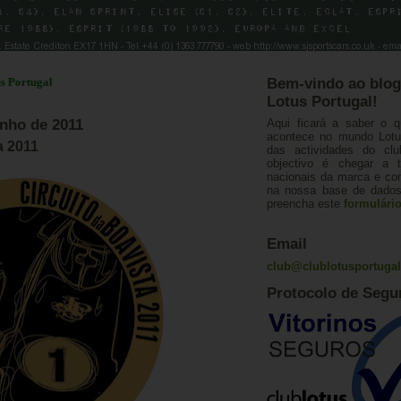
gal
Bem-vindo ao blog
Lotus Portugal!
unho de 2011
Aqui ficará a saber o q
acontece no mundo Lotus
a 2011
das actividades do cl
objectivo é chegar a 
nacionais da marca e con
na nossa base de dados.
preencha este
formulári
Email
club@clublotusportuga
Protocolo de Segu