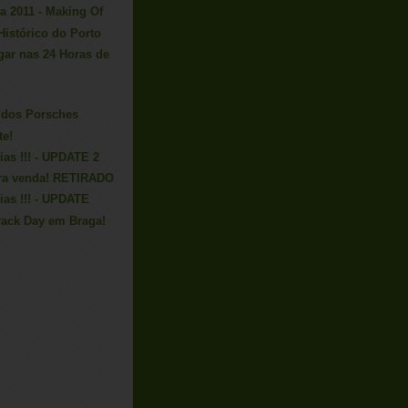
ta 2011 - Making Of
Histórico do Porto
gar nas 24 Horas de
 dos Porsches
te!
cias !!! - UPDATE 2
ara venda! RETIRADO
cias !!! - UPDATE
rack Day em Braga!