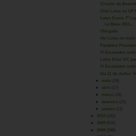
Circuito da Boavis
Club Lotus no GP 
Lotus Evora: 7º Lu
Le Mans 2011...
Obrigado
Um Lotus no meio
Parabéns Presiden
!!! Excelentes notí
Lotus Elise S/C p
!!! Excelentes notí
Dia 11 de Junho: T
►
maio
(29)
►
abril
(17)
►
março
(19)
►
fevereiro
(20)
►
janeiro
(13)
►
2010
(292)
►
2009
(526)
►
2008
(298)