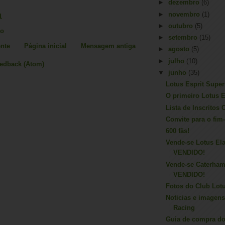
►
dezembro
(6)
►
novembro
(1)
1
►
outubro
(5)
io
►
setembro
(15)
nte
Página inicial
Mensagem antiga
►
agosto
(5)
►
julho
(10)
eedback (Atom)
▼
junho
(35)
Lotus Esprit Super
O primeiro Lotus 
Lista de Inscritos
Convite para o fi
600 fãs!
Vende-se Lotus El
VENDIDO!
Vende-se Caterham
VENDIDO!
Fotos do Club Lot
Noticias e imagen
Racing
Guia de compra do