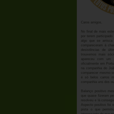
Caros amigos,
No final de mais este
por terem participad
algo que se arrisca 
compareceram à cham
desistências de úl
trouxemos mais sóci
apareceu com um m
oficialmente em Port
na companhia do João
comparecer mesmo se
é só belos carros 
companhia uns dos ou
Balanço positivo me
que quase fizeram per
resolveu e lá conseg
Aspecto positivo foi 
pista o que permit
interessante do que na