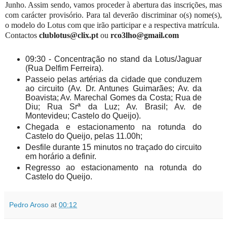
Junho. Assim sendo, vamos proceder à abertura das inscrições, mas
com carácter provisório. Para tal deverão discriminar o(s) nome(s),
o modelo do Lotus com que irão participar e a respectiva matrícula.
Contactos
clublotus@clix.pt
ou
rco3lho@gmail.com
09:30 - Concentração no stand da Lotus/Jaguar
(Rua Delfim Ferreira).
Passeio pelas artérias da cidade que conduzem
ao circuito (Av. Dr. Antunes Guimarães; Av. da
Boavista; Av. Marechal Gomes da Costa; Rua de
Diu; Rua Srª da Luz; Av. Brasil; Av. de
Montevideu; Castelo do Queijo).
Chegada e estacionamento na rotunda do
Castelo do Queijo, pelas 11.00h;
Desfile durante 15 minutos no traçado do circuito
em horário a definir.
Regresso ao estacionamento na rotunda do
Castelo do Queijo.
Pedro Aroso
at
00:12