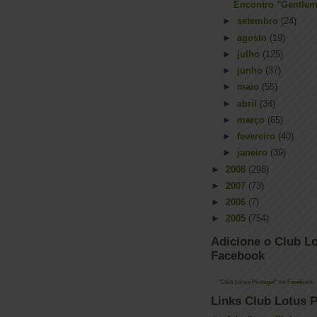
Encontro "Gentlem
►
setembro
(24)
►
agosto
(19)
►
julho
(125)
►
junho
(37)
►
maio
(55)
►
abril
(34)
►
março
(65)
►
fevereiro
(40)
►
janeiro
(39)
►
2008
(298)
►
2007
(73)
►
2006
(7)
►
2005
(754)
Adicione o Club Lo
Facebook
"Club Lotus Portugal" on Facebook
Links Club Lotus P