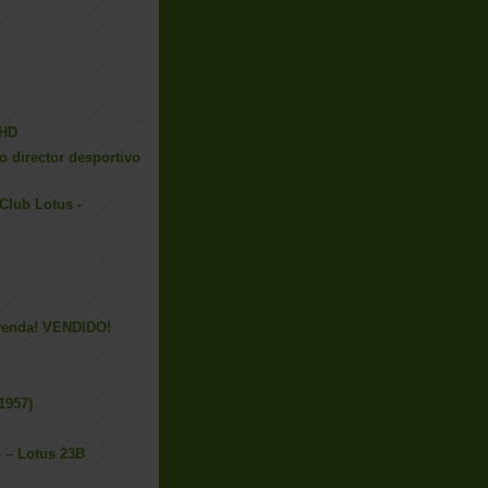
LHD
o director desportivo
Club Lotus -
venda! VENDIDO!
1957)
o – Lotus 23B