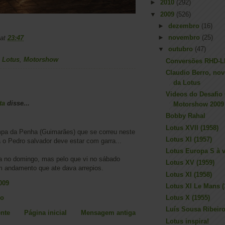
►
2010
(292)
▼
2009
(526)
►
dezembro
(16)
►
novembro
(25)
at
23:47
▼
outubro
(47)
,
Lotus
,
Motorshow
Conversões RHD-
Claudio Berro, nov
da Lotus
Videos do Desafio 
ta
disse...
Motorshow 2009
Bobby Rahal
Lotus XVII (1958)
pa da Penha (Guimarães) que se correu neste
Lotus XI (1957)
o Pedro salvador deve estar com garra...
Lotus Europa S à 
da no domingo, mas pelo que vi no sábado
Lotus XV (1959)
 andamento que ate dava arrepios.
Lotus XI (1958)
009
Lotus XI Le Mans (
io
Lotus X (1955)
Luís Sousa Ribeir
nte
Página inicial
Mensagem antiga
Lotus inspira!