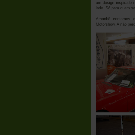
um design inspirado 
lado. Só para quem sa
Amanhã contamos co
Motorshow. A não perd