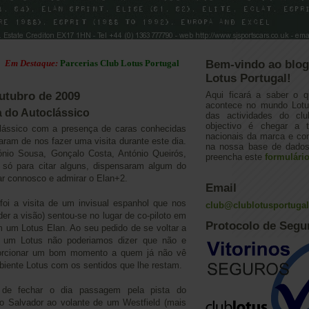
estaque:
Parcerias Club Lotus Portugal
Bem-vindo ao blog
Lotus Portugal!
utubro de 2009
Aqui ficará a saber o q
acontece no mundo Lotus
a do Autoclássico
das actividades do cl
objectivo é chegar a 
clássico com a presença de caras conhecidas
nacionais da marca e con
aram de nos fazer uma visita durante este dia.
na nossa base de dados.
tónio Sousa, Gonçalo Costa, António Queirós,
preencha este
formulári
 só para citar alguns, dispensaram algum do
lar connosco e admirar o Elan+2.
Email
foi a visita de um invisual espanhol que nos
club@clublotusportuga
er a visão) sentou-se no lugar de co-piloto em
Protocolo de Segu
 um Lotus Elan. Ao seu pedido de se voltar a
e um Lotus não poderiamos dizer que não e
orcionar um bom momento a quem já não vê
iente Lotus com os sentidos que lhe restam.
 de fechar o dia passagem pela pista do
 Salvador ao volante de um Westfield (mais