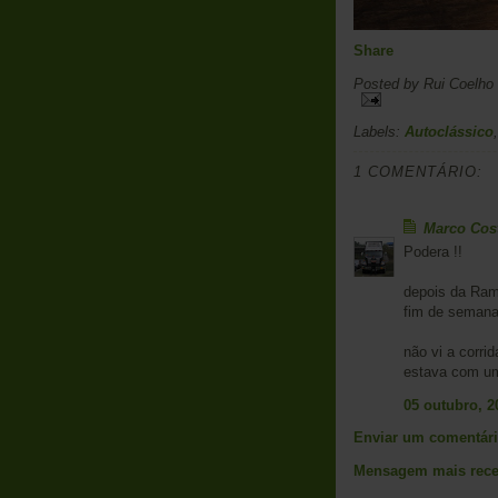
Share
Posted by
Rui Coelho
Labels:
Autoclássico
1 COMENTÁRIO:
Marco Cos
Podera !!
depois da Ram
fim de semana 
não vi a corri
estava com um
05 outubro, 2
Enviar um comentár
Mensagem mais rece