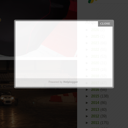
Arquivo
►
2026
(2)
►
2025
(1)
►
2023
(66)
►
2022
(55)
►
2021
(53)
►
2020
(31)
►
2019
(16)
►
2018
(32)
Powered by
Helplogger
►
2017
(47)
►
2016
(55)
►
2015
(138)
►
2014
(86)
►
2013
(40)
►
2012
(39)
►
2011
(175)