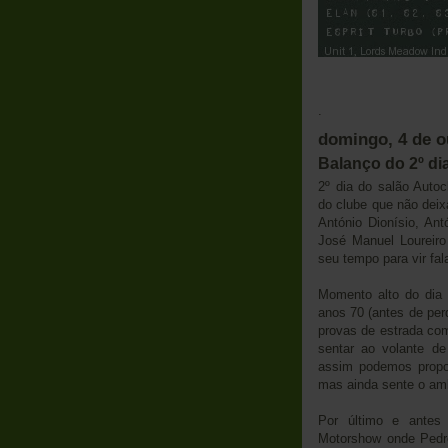
Em D
.
domingo, 4 de o
Balanço do 2º di
2º dia do salão Auto
do clube que não deix
António Dionísio, An
José Manuel Loureiro
seu tempo para vir fa
Momento alto do dia 
anos 70 (antes de perd
provas de estrada com
sentar ao volante d
assim podemos prop
mas ainda sente o amb
Por último e antes
Motorshow onde Pedro