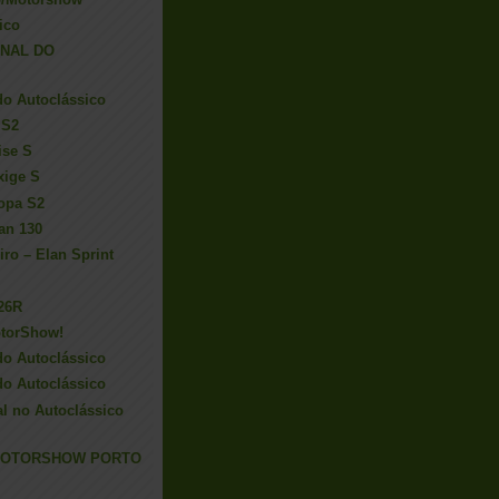
ico
INAL DO
do Autoclássico
 S2
ise S
xige S
ropa S2
an 130
ro – Elan Sprint
 26R
torShow!
do Autoclássico
do Autoclássico
al no Autoclássico
 MOTORSHOW PORTO