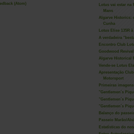
eedback (Atom)
Lotus vai estar na 
Mans
Algarve Historics:
Cunha
Lotus Elise 135R 
A verdadeira "best
Encontro Club Lo
Goodwood Revival
Algarve Historical 
Vende-se Lotus E
Apresentação Club
Motorsport
Primeiras imagens
"Gentlemen´s Pique
"Gentlemen´s Pique
"Gentlemen´s Pique
Balanço do passei
Passeio Marão/Alv
Estatísticas do no
Fotos Autoclassic