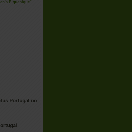
en's Piquenique"
tus Portugal no
ortugal