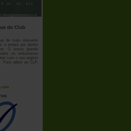
ue do Club
ue de mais relevante
 e estará por dentro
ube. O nosso grande
todos os entusiastas
tar com o seu registo
 Para aderir ao CLP,
o
.
l.com
ros