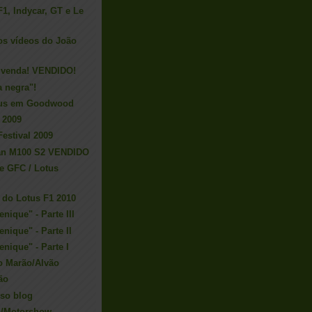
F1, Indycar, GT e Le
 os vídeos do João
à venda! VENDIDO!
a negra"!
tus em Goodwood
 2009
Festival 2009
lan M100 S2 VENDIDO
e GFC / Lotus
 do Lotus F1 2010
nique" - Parte III
nique" - Parte II
nique" - Parte I
o Marão/Alvão
ão
sso blog
o/Motorshow