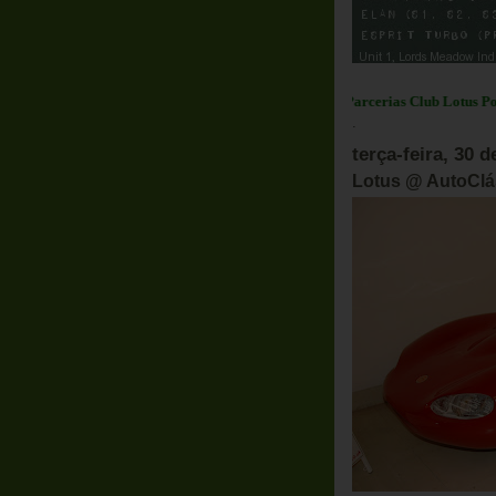
Em Destaque:
Parcerias Club Lotus Portugal
.
terça-feira, 30 
Lotus @ AutoClá