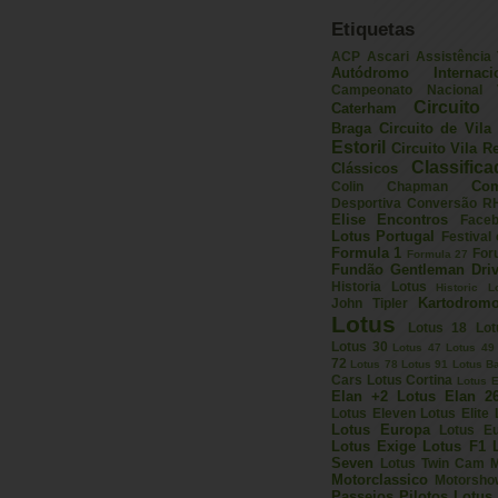
Etiquetas
ACP
Ascari
Assistência
Autódromo Internac
Campeonato Nacional V
Circuito 
Caterham
Braga
Circuito de Vil
Estoril
Circuito Vila R
Classific
Clássicos
Com
Colin Chapman
Desportiva
Conversão R
Elise
Encontros
Face
Lotus Portugal
Festival
Formula 1
For
Formula 27
Fundão
Gentleman Driv
Historia Lotus
Historic L
Kartodrom
John Tipler
Lotus
Lotus 18
Lot
Lotus 30
Lotus 47
Lotus 49
72
Lotus 78
Lotus 91
Lotus B
Cars
Lotus Cortina
Lotus E
Elan +2
Lotus Elan 2
Lotus Eleven
Lotus Elite
Lotus Europa
Lotus E
Lotus Exige
Lotus F1
Seven
Lotus Twin Cam
M
Motorclassico
Motorsho
Passeios
Pilotos Lotus