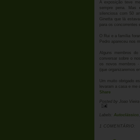
A exposição teve m
sempre pena. Mas 
silenciosa com 50 a
Ginetta que lá esta
para os concorrentes e
O Rui e a família fo
Pedro apareceu nos mo
Alguns membros do c
conversar sobre o nos
os novos membros - 
(que organizaremos em
Um muito obrigado es
levaram a casa e me d
Share
Posted by
Joao Vieir
Labels:
Autoclássico
1 COMENTÁRIO: