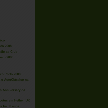
ico
ico 2008
são ao Club
sico 2008
ico Porto 2008
a o AutoClássico na
h Anniversary da
 Lotus em Hethel, UK
i há 30 anos...