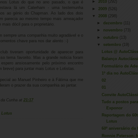
►
2010
(292)
enos Lotus do que no ano pasado, o que é
estava lá um Caterham - uma testemunha
►
2009
(526)
nos ao génio do Chapman. Ao lado dos dois
▼
2008
(298)
vam parecia ao mesmo tempo mais ameaçador
►
dezembro
(11)
 mais dócil para o proprietário.
►
novembro
(73)
ram sempre uma companhia muito agradável e o
►
outubro
(13)
mentos chave para nos dar alento :-)
▼
setembro
(19)
Lotus @ AutoCláss
lub tiveram oportunidade de aparecer para
so tema favorito. Mas a grande noticia foram
Balanço Autocláss
espero ansiosamente pelo próximo encontro
Formulário de Ade
 breve) para juntar mais Lotus e Lotistas.
1º dia no AutoClás
pecial ao Manuel Pinheiro e à Fátima que me
02
eram o prazer da sua companhia ao jantar.
01
Convite AutoCláss
a da Cunha
at
21:17
Tudo a postos par
Exponor
,
Lotus
Reportagem do 60t
Lotus
60º aniversário da
Ronnie Peterson: fo