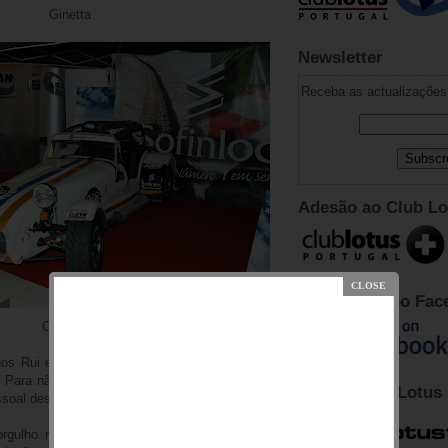
Ginetta
Newsletter
Receba as actualizações 
Adesão ao Club Lo
Club Lotus no Fac
Caterham
s Rui e Pedro deixaram aqui o relato deles,
 Para não repetir o que já foi dito, deixem-me
Fórum Club Lotus
ssoal desta experiência.
gulho representar a Lotus e vestir as suas