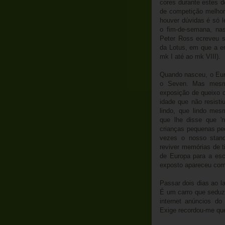
cores durante estes d
de competição melhor
houver dúvidas é só l
o fim-de-semana, na
Peter Ross ecreveu s
da Lotus, em que a e
mk I até ao mk VIII).
Quando nasceu, o Euro
o Seven. Mas mesmo
exposição de queixo 
idade que não resisti
lindo, que lindo mesm
que lhe disse que '
crianças pequenas ped
vezes o nosso stan
reviver memórias de t
de Europa para a esc
exposto apareceu co
Passar dois dias ao l
É um carro que seduz.
internet anúncios d
Exige recordou-me que