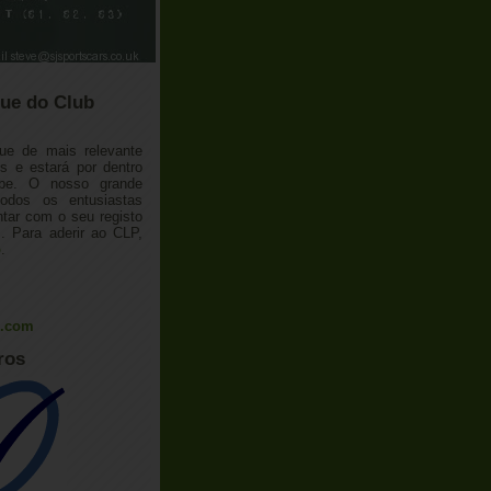
ue do Club
ue de mais relevante
 e estará por dentro
ube. O nosso grande
todos os entusiastas
tar com o seu registo
 Para aderir ao CLP,
o
.
l.com
ros