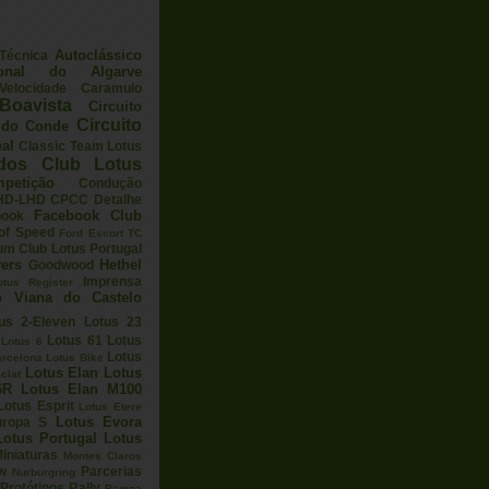
Autoclássico
 Técnica
ional do Algarve
elocidade
Caramulo
Boavista
Circuito
Circuito
a do Conde
eal
Classic Team Lotus
ados
Club Lotus
petição
Condução
HD-LHD
CPCC
Detalhe
Facebook Club
book
 of Speed
Ford Escort TC
um Club Lotus Portugal
ers
Hethel
Goodwood
Imprensa
otus Register
o Viana do Castelo
us 2-Eleven
Lotus 23
Lotus 61
Lotus
Lotus 6
Lotus
arcelona
Lotus Bike
Lotus Elan
Lotus
clat
6R
Lotus Elan M100
Lotus Esprit
Lotus Etere
Lotus Evora
uropa S
Lotus Portugal
Lotus
iniaturas
Montes Claros
w
Parcerias
Nurburgring
Protótipos
Rally
Rampa