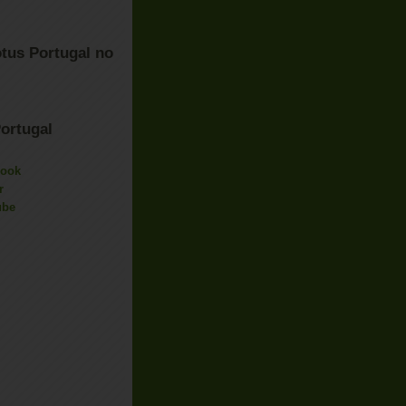
tus Portugal no
ortugal
book
r
ube