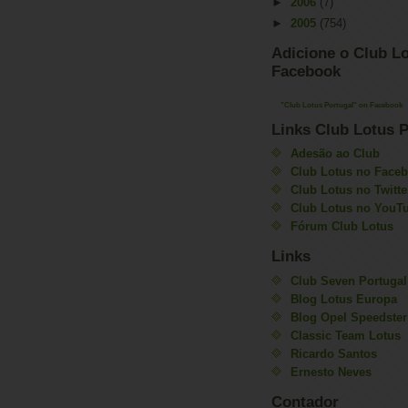
►
2006
(7)
►
2005
(754)
Adicione o Club Lo
Facebook
"Club Lotus Portugal" on Facebook
Links Club Lotus P
Adesão ao Club
Club Lotus no Face
Club Lotus no Twitte
Club Lotus no YouT
Fórum Club Lotus
Links
Club Seven Portugal
Blog Lotus Europa
Blog Opel Speedster
Classic Team Lotus
Ricardo Santos
Ernesto Neves
Contador