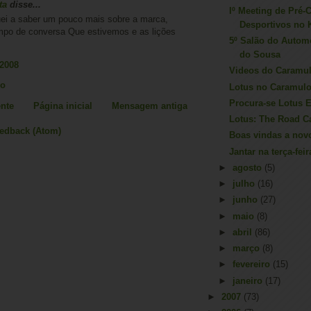
ta
disse...
Iº Meeting de Pré-
quei a saber um pouco mais sobre a marca,
Desportivos no K
mpo de conversa Que estivemos e as lições
5º Salão do Autom
do Sousa
 2008
Videos do Caramul
io
Lotus no Caramulo
Procura-se Lotus E
nte
Página inicial
Mensagem antiga
Lotus: The Road C
eedback (Atom)
Boas vindas a nov
Jantar na terça-fei
►
agosto
(5)
►
julho
(16)
►
junho
(27)
►
maio
(8)
►
abril
(86)
►
março
(8)
►
fevereiro
(15)
►
janeiro
(17)
►
2007
(73)