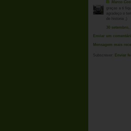
Marco Cos
graças a ti fi
agradeço o te
de historia ;)
30 setembro,
Enviar um comentár
Mensagem mais rece
Subscrever:
Enviar f