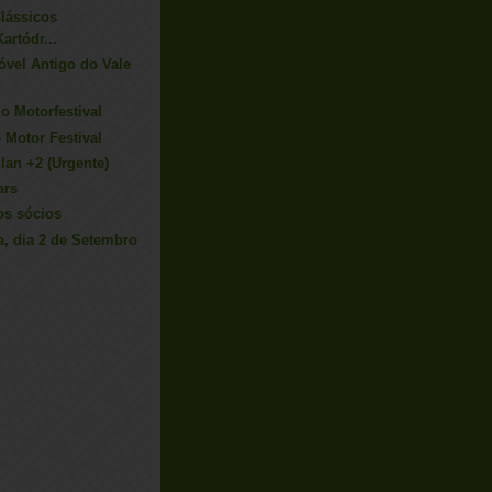
Clássicos
artódr...
óvel Antigo do Vale
o Motorfestival
 Motor Festival
lan +2 (Urgente)
ars
os sócios
ra, dia 2 de Setembro