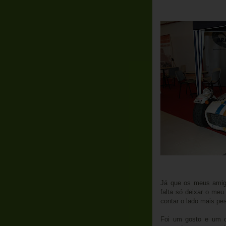
Já que os meus amigo
falta só deixar o meu.
contar o lado mais pe
Foi um gosto e um or