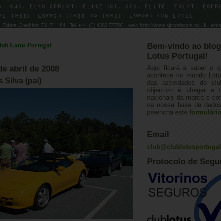
 Portugal
Bem-vindo ao blog
Lotus Portugal!
de abril de 2008
Aqui ficará a saber o q
acontece no mundo Lotus
Silva (pai)
das actividades do cl
objectivo é chegar a 
nacionais da marca e con
na nossa base de dados.
preencha este
formulári
Email
club@clublotusportuga
Protocolo de Segu