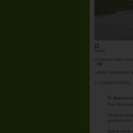
Share
Posted by
Pedro Aros
Labels:
Kartodromo V
5 COMENTÁRIOS:
Anónimo di
Bom dia a tod
Desde já obrig
gostamos dos 
Queria deixar 