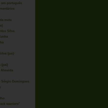
s em português
omentários
 da meta
o)
ntos Silva
 Cunha
nha
ilva (pai)
 (pai)
e Almeida
e Sérgio Domingues
)
lho
ack warriors"