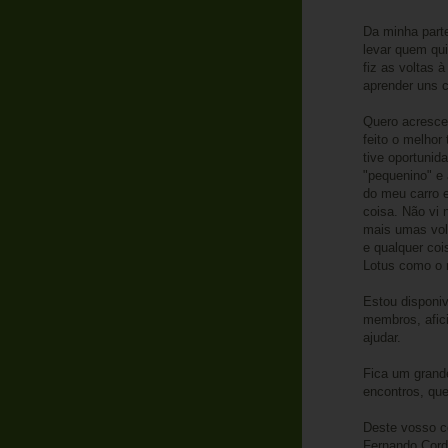
Da minha parte
levar quem qui
fiz as voltas 
aprender uns 
Quero acrescen
feito o melhor
tive oportunid
"pequenino" e 
do meu carro e
coisa. Não vi 
mais umas vol
e qualquer coi
Lotus como o 
Estou disponiv
membros, afic
ajudar.
Fica um grand
encontros, qu
Deste vosso 
Fernando Corde