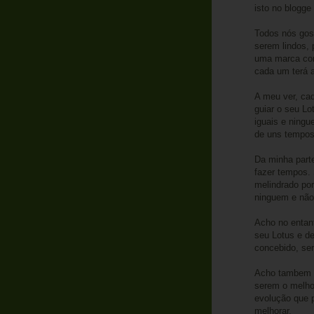
isto no blogge
Todos nós gos
serem lindos, 
uma marca com
cada um terá 
A meu ver, ca
guiar o seu L
iguais e ningu
de uns tempos
Da minha parte,
fazer tempos. 
melindrado po
ninguem e não 
Acho no entant
seu Lotus e de 
concebido, se
Acho tambem q
serem o melho
evolução que 
melhorar.