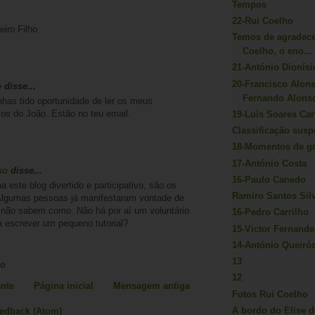
Tempos
22-Rui Coelho
iro Filho
Temos de agradece
Coelho, o eno...
21-António Dionísi
20-Francisco Alon
o
disse...
Fernando Alons
has tido oportunidade de ler os meus
os do João. Estão no teu email.
19-Luís Soares Car
Classificação sus
18-Momentos de gra
17-António Costa
so
disse...
16-Paulo Canedo
a este blog divertido e participativo, são os
Ramiro Santos Silv
Algumas pessoas já manifestaram vontade de
 não sabem como. Não há por aí um voluntário
16-Pedro Carrilho
a escrever um pequeno tutorial?
15-Victor Fernande
14-António Queiró
13
io
12
nte
Página inicial
Mensagem antiga
Fotos Rui Coelho
A bordo do Elise 
eedback (Atom)