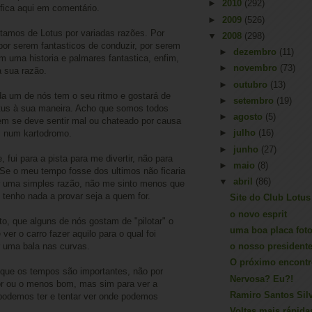
►
2010
(292)
 fica aqui em comentário.
►
2009
(526)
tamos de Lotus por variadas razões. Por
▼
2008
(298)
por serem fantasticos de conduzir, por serem
►
dezembro
(11)
 uma historia e palmares fantastica, enfim,
►
novembro
(73)
a sua razão.
►
outubro
(13)
da um de nós tem o seu ritmo e gostará de
►
setembro
(19)
otus à sua maneira. Acho que somos todos
►
agosto
(5)
em se deve sentir mal ou chateado por causa
►
julho
(16)
 num kartodromo.
►
junho
(27)
 fui para a pista para me divertir, não para
►
maio
(8)
Se o meu tempo fosse dos ultimos não ficaria
▼
abril
(86)
r uma simples razão, não me sinto menos que
tenho nada a provar seja a quem for.
Site do Club Lotu
o novo esprit
o, que alguns de nós gostam de "pilotar" o
uma boa placa fot
ver o carro fazer aquilo para o qual foi
r uma bala nas curvas.
o nosso president
O próximo encont
ue os tempos são importantes, não por
Nervosa? Eu?!
r ou o menos bom, mas sim para ver a
Ramiro Santos Sil
podemos ter e tentar ver onde podemos
Voltas mais rápida