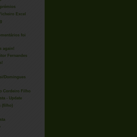
 prémios
Ficheiro Excel
ng
mentários foi
s again!
itor Fernandes
s!
ssi/Domingues
o Cordeiro Filho
sta - Update
(filho)
sta
o