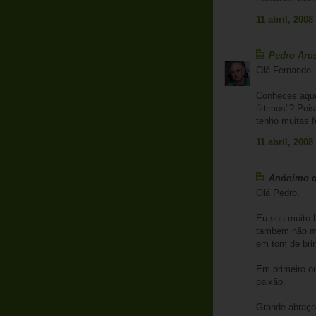
11 abril, 2008
Pedro Aro
Olá Fernando
Conheces aque
últimos"? Poi
tenho muitas f
11 abril, 2008
Anónimo di
Olá Pedro,
Eu sou muito b
tambem não me
em tom de brin
Em primeiro o
paixão.
Grande abraço