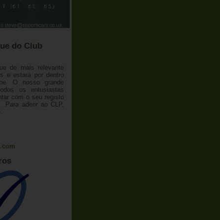
ue do Club
ue de mais relevante
 e estará por dentro
ube. O nosso grande
todos os entusiastas
tar com o seu registo
 Para aderir ao CLP,
o
.
l.com
ros