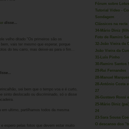
Fórum sobre Lotu
Tutorial Video - C
Sondagem
so
disse...
Clássicos na recta
34-Mário Diniz (filh
Foto de Ramiro Sa
le velho ditado "Os primeiros são os
32-João Vieira da
s bem, vais ter mesmo que esperar, porque
otos do teu carro, mas deixei-as para o fim...
João Vieira da Cu
31-Luís Pinho
30-Ramiro Santos S
29-Rui Fernandes
sse...
28-Manuel Marques
28-António Costa 
rincalhão, sei bem que o tempo voa e é curto,
27
 sinto deslocado ou discriminado, só o disse
26-Gustavo Rossi 
cadeira.
25-Mário Diniz (pai
u em ultimo, partilhamos todos da mesma
24
23-Sara Sousa Coe
O descanso dos "tr
 e espero pelas fotos que devem estar muito