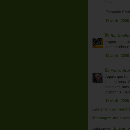
boas
Fernando Corde
11 abril, 2008
Rui Coelh
Espero que ten
comentários e 
11 abril, 2008
Pedro Aro
Aquilo que torn
comentários. 
escrever, mas
disponível par
11 abril, 2008
Enviar um comentár
Mensagem mais rece
Subscrever:
Enviar f