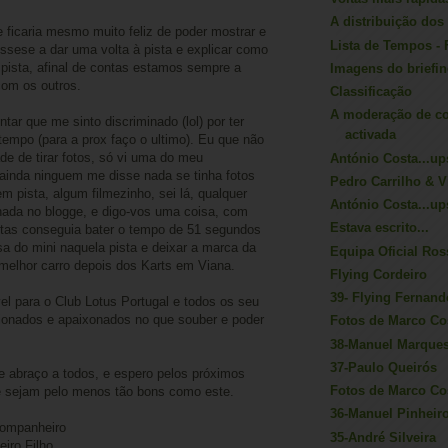
A distribuição dos
 ficaria mesmo muito feliz de poder mostrar e
Lista de Tempos - 
ssese a dar uma volta à pista e explicar como
à pista, afinal de contas estamos sempre a
Imagens do briefi
com os outros.
Classificação
A moderação de co
tar que me sinto discriminado (lol) por ter
activada
 tempo (para a prox faço o ultimo). Eu que não
ade de tirar fotos, só vi uma do meu
António Costa...up
ainda ninguem me disse nada se tinha fotos
Pedro Carrilho & V
m pista, algum filmezinho, sei lá, qualquer
António Costa...up
nada no blogge, e digo-vos uma coisa, com
Estava escrito...
tas conseguia bater o tempo de 51 segundos
sa do mini naquela pista e deixar a marca da
Equipa Oficial Ro
melhor carro depois dos Karts em Viana.
Flying Cordeiro
39- Flying Fernand
el para o Club Lotus Portugal e todos os seu
ionados e apaixonados no que souber e poder
Fotos de Marco Co
38-Manuel Marques 
37-Paulo Queirós
e abraço a todos, e espero pelos próximos
Fotos de Marco Co
e sejam pelo menos tão bons como este.
36-Manuel Pinheir
companheiro
35-André Silveira
iro Filho