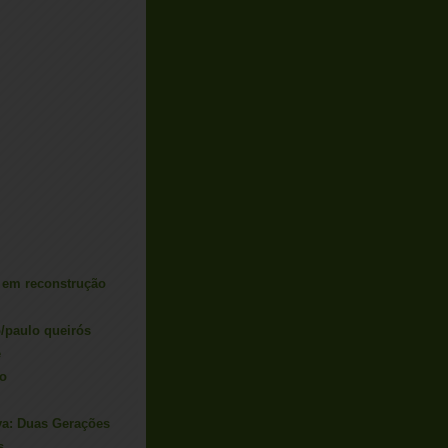
s em reconstrução
o/paulo queirós
e
ro
va: Duas Gerações
s