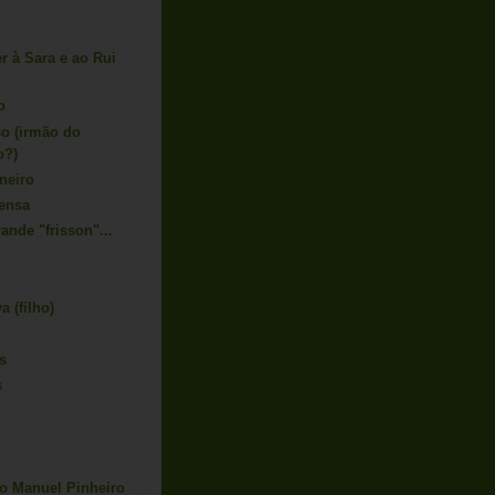
r à Sara e ao Rui
o
so (irmão do
o?)
neiro
pensa
nde "frisson"...
a (filho)
s
s
do Manuel Pinheiro