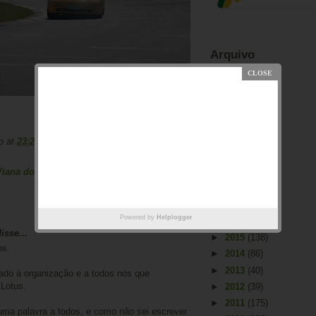
Arquivo
►
2026
(2)
►
2025
(1)
►
2023
(66)
►
2022
(55)
►
2021
(53)
o
at
23:29
►
2020
(31)
iana do Castelo
,
Lotus
,
Lotus Elan M100
►
2019
(16)
►
2018
(32)
►
2017
(47)
Powered by
Helplogger
►
2016
(55)
sse...
►
2015
(138)
os.
►
2014
(86)
►
2013
(40)
ado à organização e a todos nós que
Lotus.
►
2012
(39)
►
2011
(175)
uma palavra a todos, e como não sei escrever