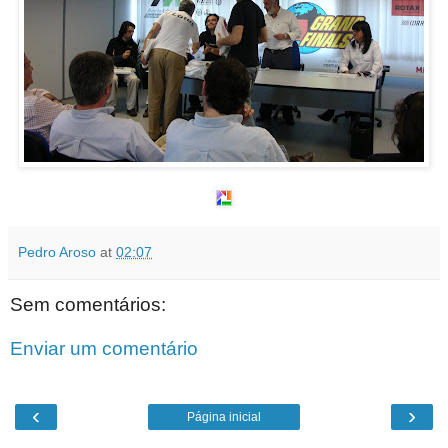
Pedro Aroso
at
02:07
Sem comentários:
Enviar um comentário
‹
›
Página inicial