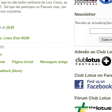
z que eu não tenho nenhuma do Luís Costa, ao
E. Sei que ele participou no Passeio mas, por
a nos cruzámos.
Newsletter
Receba as actualizações 
o
at
19:45
s
,
Lotus Elan M100
OS:
Adesão ao Club Lo
io
nte
Página inicial
Mensagem antiga
eedback (Atom)
Club Lotus no Fac
Fórum Club Lotus