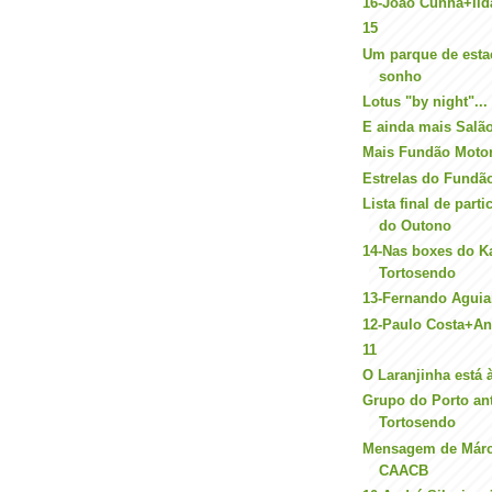
16-João Cunha+Ilda
15
Um parque de est
sonho
Lotus "by night"...
E ainda mais Salã
Mais Fundão Moto
Estrelas do Fundã
Lista final de part
do Outono
14-Nas boxes do K
Tortosendo
13-Fernando Aguia
12-Paulo Costa+An
11
O Laranjinha está 
Grupo do Porto an
Tortosendo
Mensagem de Márc
CAACB