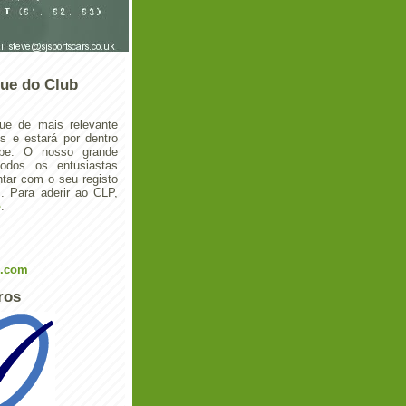
ue do Club
ue de mais relevante
 e estará por dentro
ube. O nosso grande
todos os entusiastas
tar com o seu registo
 Para aderir ao CLP,
o
.
l.com
ros