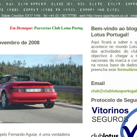
m Destaque:
Parcerias Club Lotus Portugal
Bem-vindo ao blog
Lotus Portugal!
ovembro de 2008
Aqui ficará a saber o q
acontece no mundo Lotus
das actividades do cl
objectivo é chegar a 
nacionais da marca e con
na nossa base de dados.
preencha este
formulári
Email
club@clublotusportuga
Protocolo de Segu
a pelo Fernando Aguiar, é uma verdadeira