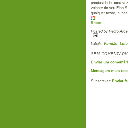
preciosidade, uma ve
volante do seu Elan S
qualquer razão, nunc
Share
Posted by
Pedro Aros
Labels:
Fundão
,
Lotu
SEM COMENTÁRI
Enviar um comentár
Mensagem mais rece
Subscrever:
Enviar f