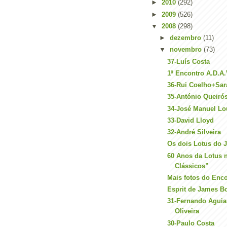
►
2010
(292)
►
2009
(526)
▼
2008
(298)
►
dezembro
(11)
▼
novembro
(73)
37-Luís Costa
1º Encontro A.D.A.
36-Rui Coelho+Sa
35-António Queiró
34-José Manuel Lo
33-David Lloyd
32-André Silveira
Os dois Lotus do
60 Anos da Lotus 
Clássicos”
Mais fotos do Enc
Esprit de James B
31-Fernando Aguia
Oliveira
30-Paulo Costa