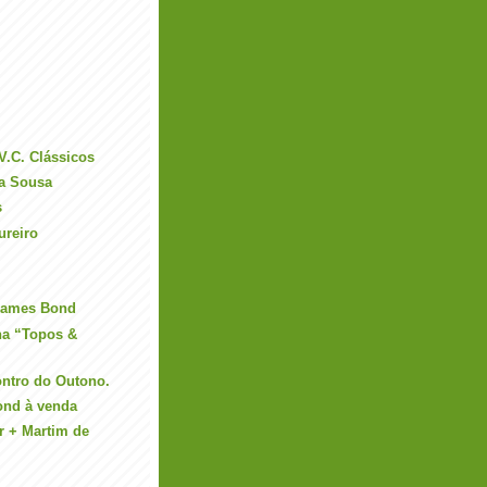
V.C. Clássicos
ra Sousa
s
ureiro
 James Bond
na “Topos &
ontro do Outono.
ond à venda
r + Martim de