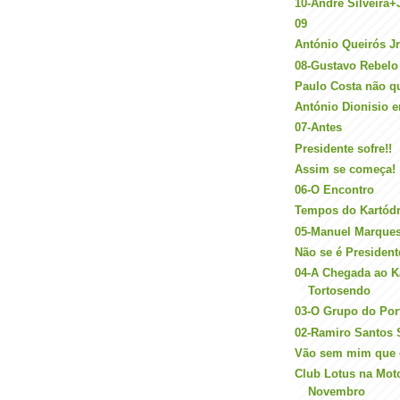
10-André Silveira+
09
António Queirós Jr
08-Gustavo Rebelo
Paulo Costa não qui
António Dionisio e
07-Antes
Presidente sofre!!
Assim se começa!
06-O Encontro
Tempos do Kartód
05-Manuel Marque
Não se é President
04-A Chegada ao 
Tortosendo
03-O Grupo do Por
02-Ramiro Santos S
Vão sem mim que eu
Club Lotus na Mot
Novembro