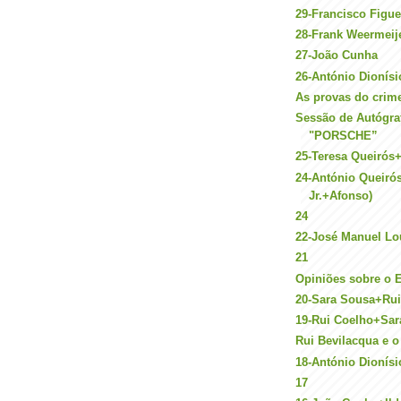
29-Francisco Figu
28-Frank Weermeij
27-João Cunha
26-António Dionísi
As provas do crim
Sessão de Autógra
"PORSCHE”
25-Teresa Queirós
24-António Queiró
Jr.+Afonso)
24
22-José Manuel Lo
21
Opiniões sobre o 
20-Sara Sousa+Ru
19-Rui Coelho+Sa
Rui Bevilacqua e o
18-António Dionísi
17