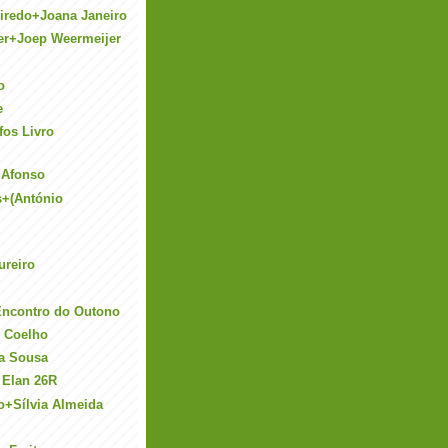
eiredo+Joana Janeiro
er+Joep Weermeijer
o
e
fos Livro
+Afonso
s+(António
ureiro
Encontro do Outono
i Coelho
ra Sousa
 Elan 26R
o+Sílvia Almeida