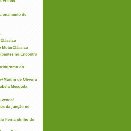
 Freitas
acionamento de
o
rClássico
o MotorClássico
icipantes no Encontro
artódromo do
r+Martim de Oliveira
abela Mesquita
à venda!
tes da junção no
io Fernandinho do