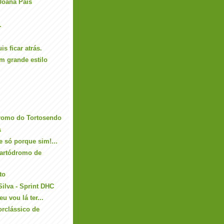
Joana Pais
.
s ficar atrás.
m grande estilo
romo do Tortosendo
s
e só porque sim!...
Kartódromo de
to
ilva - Sprint DHC
 vou lá ter...
orclássico de