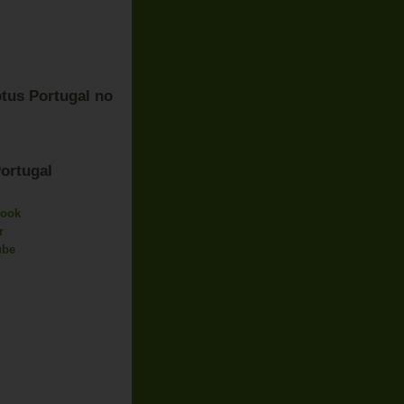
tus Portugal no
ortugal
book
r
ube