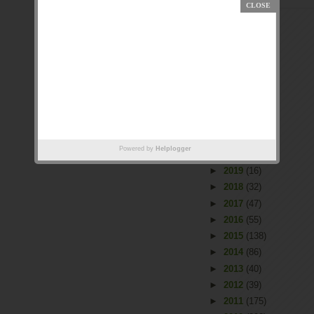
Arquivo
►
2026
(2)
►
2025
(1)
►
2023
(66)
►
2022
(55)
►
2021
(53)
Powered by
Helplogger
►
2020
(31)
►
2019
(16)
►
2018
(32)
►
2017
(47)
►
2016
(55)
►
2015
(138)
►
2014
(86)
►
2013
(40)
►
2012
(39)
►
2011
(175)