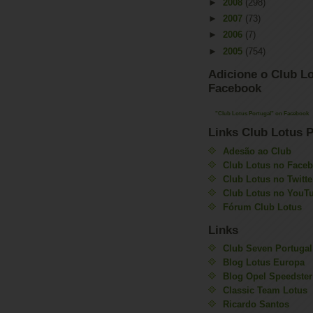
►
2008
(298)
►
2007
(73)
►
2006
(7)
►
2005
(754)
Adicione o Club Lo
Facebook
"Club Lotus Portugal" on Facebook
Links Club Lotus P
Adesão ao Club
Club Lotus no Face
Club Lotus no Twitte
Club Lotus no YouT
Fórum Club Lotus
Links
Club Seven Portugal
Blog Lotus Europa
Blog Opel Speedster
Classic Team Lotus
Ricardo Santos