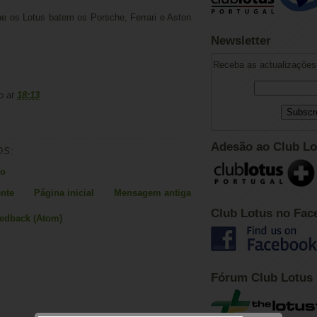
e os Lotus batem os Porsche, Ferrari e Aston
Newsletter
.
Receba as actualizações 
o
at
18:13
Adesão ao Club Lo
OS:
io
nte
Página inicial
Mensagem antiga
Club Lotus no Fac
eedback (Atom)
Fórum Club Lotus