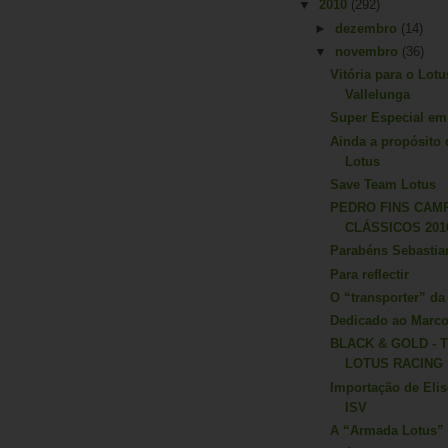
▼
2010
(292)
►
dezembro
(14)
▼
novembro
(36)
Vitória para o Lot
Vallelunga
Super Especial e
Ainda a propósito
Lotus
Save Team Lotus
PEDRO FINS CAM
CLÁSSICOS 201
Parabéns Sebastian
Para reflectir
O “transporter” d
Dedicado ao Marco
BLACK & GOLD - 
LOTUS RACING
Importação de Elis
ISV
A “Armada Lotus”