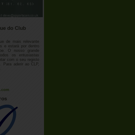
ue do Club
ue de mais relevante
 e estará por dentro
ube. O nosso grande
todos os entusiastas
tar com o seu registo
 Para aderir ao CLP,
o
.
l.com
ros