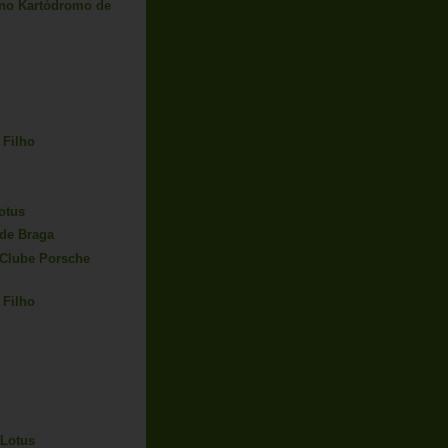
 no Kartódromo de
 Filho
otus
de Braga
 Clube Porsche
 Filho
/Lotus