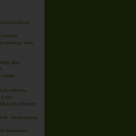
us Evora GT4 em
m Coimbra
 da polémica Team
PEÃO NOS
0
 Vettel!
a Lotus Racing…
 Costa
THE EVOLUTION OF
e S1 - Novas tabelas
 no Autódromo