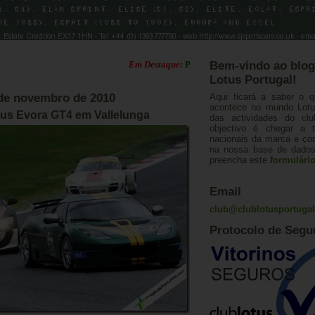
Em Destaque:
Parcerias Club Lotus Portugal
Bem-vindo ao blog
Lotus Portugal!
5 de novembro de 2010
Aqui ficará a saber o q
acontece no mundo Lotus
otus Evora GT4 em Vallelunga
das actividades do cl
objectivo é chegar a 
nacionais da marca e con
na nossa base de dados.
preencha este
formulári
Email
club@clublotusportuga
Protocolo de Segu