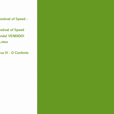
stival of Speed -
stival of Speed
venda! VENDIDO!
Lotus
va IV - O Conforto