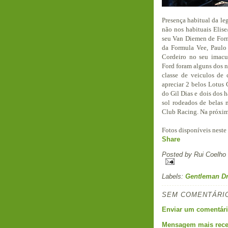
Presença habitual da le
não nos habituais Elis
seu Van Diemen de For
da Formula Vee, Paulo
Cordeiro no seu imac
Ford foram alguns dos n
classe de veiculos de
apreciar 2 belos Lotus
do Gil Dias e dois dos h
sol rodeados de belas 
Club Racing. Na próxi
Fotos disponíveis neste
Share
Posted by
Rui Coelho
Labels:
Gentleman Dr
SEM COMENTÁRI
Enviar um comentár
Mensagem mais rece