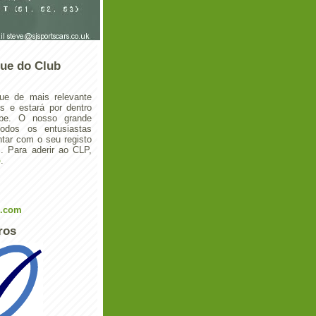
ue do Club
ue de mais relevante
 e estará por dentro
ube. O nosso grande
todos os entusiastas
tar com o seu registo
 Para aderir ao CLP,
o
.
l.com
ros