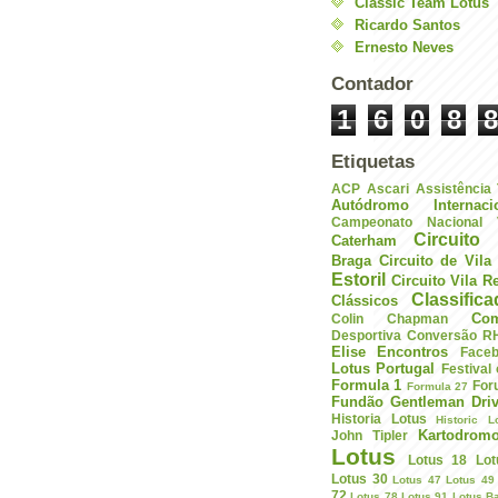
Classic Team Lotus
Ricardo Santos
Ernesto Neves
Contador
1
6
0
8
8
Etiquetas
ACP
Ascari
Assistência
Autódromo Internac
Campeonato Nacional V
Circuito 
Caterham
Braga
Circuito de Vil
Estoril
Circuito Vila R
Classific
Clássicos
Com
Colin Chapman
Desportiva
Conversão R
Elise
Encontros
Face
Lotus Portugal
Festival
Formula 1
For
Formula 27
Fundão
Gentleman Driv
Historia Lotus
Historic L
Kartodrom
John Tipler
Lotus
Lotus 18
Lot
Lotus 30
Lotus 47
Lotus 49
72
Lotus 78
Lotus 91
Lotus B