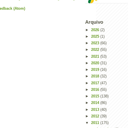
eedback (Atom)
Arquivo
►
2026
(2)
►
2025
(1)
►
2023
(66)
►
2022
(55)
►
2021
(53)
►
2020
(31)
►
2019
(16)
►
2018
(32)
►
2017
(47)
►
2016
(55)
►
2015
(138)
►
2014
(86)
►
2013
(40)
►
2012
(39)
▼
2011
(175)