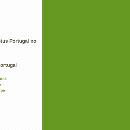
tus Portugal no
ortugal
book
r
ube