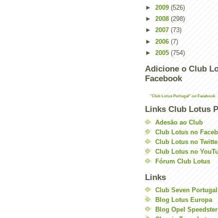
►
2009
(526)
►
2008
(298)
►
2007
(73)
►
2006
(7)
►
2005
(754)
Adicione o Club Lo
Facebook
"Club Lotus Portugal" on Facebook
Links Club Lotus P
Adesão ao Club
Club Lotus no Face
Club Lotus no Twitte
Club Lotus no YouT
Fórum Club Lotus
Links
Club Seven Portugal
Blog Lotus Europa
Blog Opel Speedster