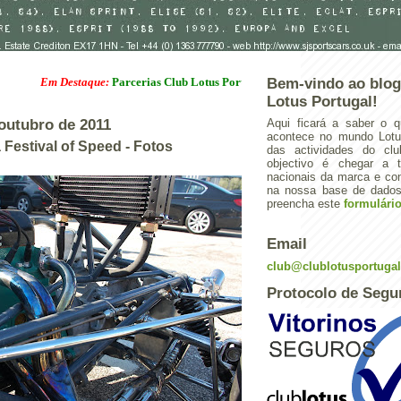
Em Destaque:
Parcerias Club Lotus Portugal
Bem-vindo ao blog
Lotus Portugal!
outubro de 2011
Aqui ficará a saber o q
acontece no mundo Lotus
Festival of Speed - Fotos
das actividades do cl
objectivo é chegar a 
nacionais da marca e con
na nossa base de dados.
preencha este
formulári
Email
club@clublotusportuga
Protocolo de Segu