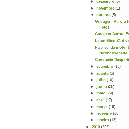
►
dezembro
(6)
►
novembro
(1)
▼
outubro
(5)
Graragem Aurora Fe
Fotos
Garagem Aurora Fe
Lotus Elise S1 à 
Para venda motor 
recondicionado
Condução Desporti
►
setembro
(15)
►
agosto
(5)
►
julho
(10)
►
junho
(35)
►
maio
(29)
►
abril
(17)
►
março
(19)
►
fevereiro
(20)
►
janeiro
(13)
►
2010
(292)