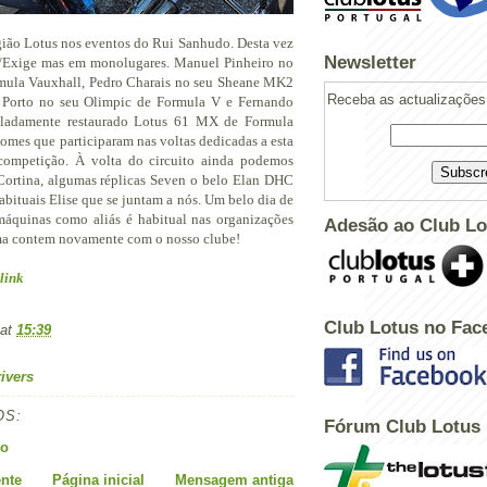
gião Lotus nos eventos do Rui Sanhudo. Desta vez
Newsletter
e/Exige mas em monolugares. Manuel Pinheiro no
mula Vauxhall, Pedro Charais no seu Sheane MK2
Receba as actualizações 
 Porto no seu Olimpic de Formula V e Fernando
uladamente restaurado Lotus 61 MX de Formula
omes que participaram nas voltas dedicadas a esta
 competição. À volta do circuito ainda podemos
 Cortina, algumas réplicas Seven o belo Elan DHC
abituais Elise que se juntam a nós. Um belo dia de
máquinas como aliás é habitual nas organizações
Adesão ao Club Lo
ma contem novamente com o nosso clube!
link
Club Lotus no Fac
at
15:39
ivers
OS:
Powered by
Helplogger
Fórum Club Lotus
io
nte
Página inicial
Mensagem antiga