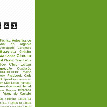
4
1
Autoclássico
 Técnica
ional do Algarve
elocidade
Caramulo
Boavista
Circuito
Circuito
a do Conde
eal
Classic Team Lotus
ados
Club Lotus
petição
Condução
HD-LHD
CPCC
Detalhe
Facebook Club
book
 of Speed
Ford Escort TC
um Club Lotus Portugal
ers
Hethel
Goodwood
Imprensa
otus Register
o Viana do Castelo
us 2-Eleven
Lotus 23
Lotus 61
Lotus
Lotus 6
Lotus
arcelona
Lotus Bike