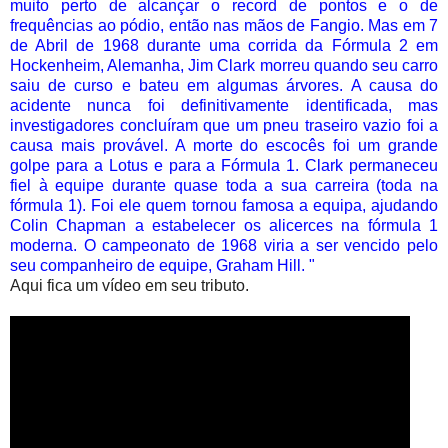
muito perto de alcançar o record de pontos e o de
frequências ao pódio, então nas mãos de Fangio. Mas em 7
de Abril de 1968 durante uma corrida da Fórmula 2 em
Hockenheim, Alemanha, Jim Clark morreu quando seu carro
saiu de curso e bateu em algumas árvores. A causa do
acidente nunca foi definitivamente identificada, mas
investigadores concluíram que um pneu traseiro vazio foi a
causa mais provável. A morte do escocês foi um grande
golpe para a Lotus e para a Fórmula 1. Clark permaneceu
fiel à equipe durante quase toda a sua carreira (toda na
fórmula 1). Foi ele quem tornou famosa a equipa, ajudando
Colin Chapman a estabelecer os alicerces na fórmula 1
moderna. O campeonato de 1968 viria a ser vencido pelo
seu companheiro de equipe, Graham Hill. "
Aqui fica um vídeo em seu tributo.