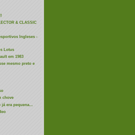
!
LECTOR & CLASSIC
sportivos Ingleses -
s Lotus
nault em 1983
osse mesmo preto e
so
m chove
já era pequena...
ideo