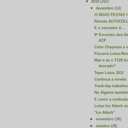
▼
2010
(292)
▼
dezembro
(14)
!!! BOAS FESTAS !!
Revista AUTOCOL
E o vencedor é…
8º Encontro dos De
ACP
Colin Chapman e o
Parceria Lotus-Re
Mas e se o T128 f
dourado?
Team Lotus 2011
Continua a novela
Track-day trabalho
No Algarve també
E como a confusão 
Lotus Ice Attack v
"Ice Attack"
►
novembro
(36)
►
outubro
(36)