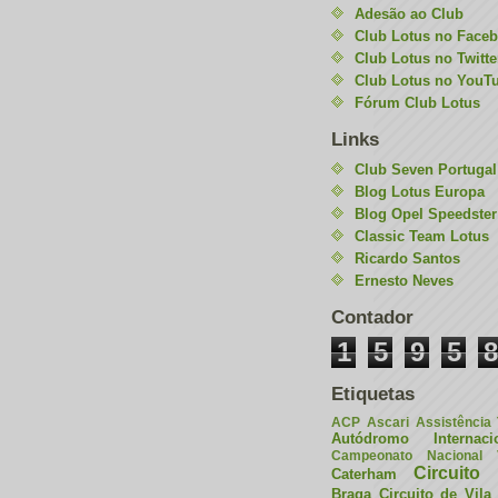
Adesão ao Club
Club Lotus no Face
Club Lotus no Twitte
Club Lotus no YouT
Fórum Club Lotus
Links
Club Seven Portugal
Blog Lotus Europa
Blog Opel Speedster
Classic Team Lotus
Ricardo Santos
Ernesto Neves
Contador
1
5
9
5
8
Etiquetas
ACP
Ascari
Assistência
Autódromo Internac
Campeonato Nacional V
Circuito 
Caterham
Braga
Circuito de Vil