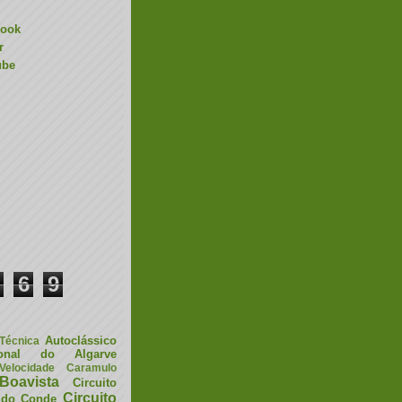
book
r
ube
6
9
Autoclássico
 Técnica
ional do Algarve
elocidade
Caramulo
Boavista
Circuito
Circuito
a do Conde