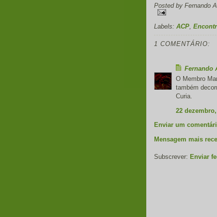
Posted by
Fernando A
Labels:
ACP
,
Encont
1 COMENTÁRIO:
Fernando 
O Membro Man
também decorr
Curia.
22 dezembro,
Enviar um comentár
Mensagem mais rece
Subscrever:
Enviar f