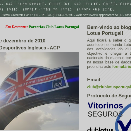
Destaque:
Parcerias Club Lotus Portugal
Bem-vindo ao blog
Lotus Portugal!
 de dezembro de 2010
Aqui ficará a saber o q
acontece no mundo Lotus
Desportivos Ingleses - ACP
das actividades do cl
objectivo é chegar a 
nacionais da marca e con
na nossa base de dados.
preencha este
formulári
Email
club@clublotusportuga
Protocolo de Segu