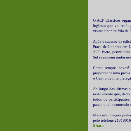
O ACP Clássicos organ
Ingleses que vai ter lu
visitar a bonita Vila da 
Após o sucesso da ediçã
Praça de Londres em L
ACP Porto, permitindo 
Sul se possam juntar nes
Como sempre, haverá a
proporciona uma prova no
o Centro de Interpretaçã
Ao longo das últimas e
neste evento que, dado
todos os participantes
para o qual recomendo v
Mais informações poder
pelo telefone 21318016
Share