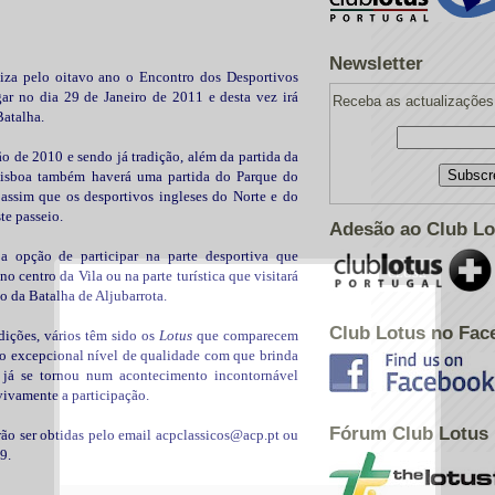
Newsletter
iza pelo oitavo ano o Encontro dos Desportivos
gar no dia 29 de Janeiro de 2011 e desta vez irá
Receba as actualizações 
Batalha.
o de 2010 e sendo já tradição, além da partida da
isboa também haverá uma partida do Parque do
assim que os desportivos ingleses do Norte e do
te passeio.
Adesão ao Club Lo
 opção de participar na parte desportiva que
 centro da Vila ou na parte turística que visitará
o da Batalha de Aljubarrota.
Club Lotus no Fac
dições, vários têm sido os
Lotus
que comparecem
 o excepcional nível de qualidade com que brinda
, já se tornou num acontecimento incontornável
ivamente a participação.
Fórum Club Lotus
ão ser obtidas pelo email acpclassicos@acp.pt ou
9.