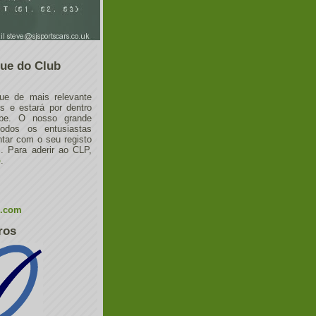
ue do Club
ue de mais relevante
 e estará por dentro
ube. O nosso grande
todos os entusiastas
tar com o seu registo
 Para aderir ao CLP,
o
.
l.com
ros