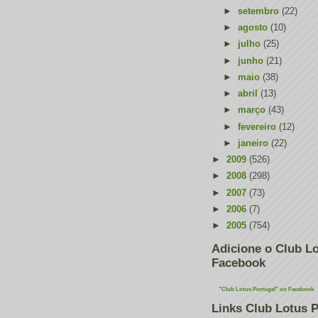
►
setembro
(22)
►
agosto
(10)
►
julho
(25)
►
junho
(21)
►
maio
(38)
►
abril
(13)
►
março
(43)
►
fevereiro
(12)
►
janeiro
(22)
►
2009
(526)
►
2008
(298)
►
2007
(73)
►
2006
(7)
►
2005
(754)
Adicione o Club Lo
Facebook
"Club Lotus Portugal" on Facebook
Links Club Lotus P