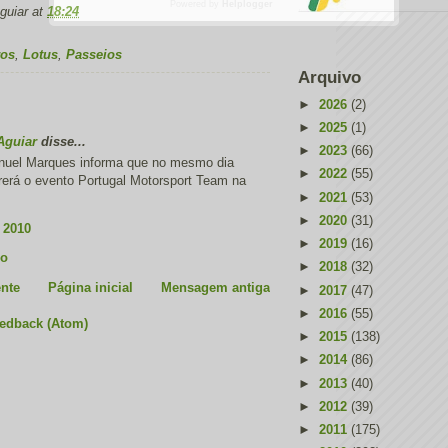
Powered by
Helplogger
guiar
at
18:24
ros
,
Lotus
,
Passeios
Arquivo
►
2026
(2)
►
2025
(1)
Aguiar
disse...
►
2023
(66)
uel Marques informa que no mesmo dia
►
2022
(55)
erá o evento Portugal Motorsport Team na
►
2021
(53)
►
2020
(31)
 2010
►
2019
(16)
io
►
2018
(32)
nte
Página inicial
Mensagem antiga
►
2017
(47)
►
2016
(55)
eedback (Atom)
►
2015
(138)
►
2014
(86)
►
2013
(40)
►
2012
(39)
►
2011
(175)