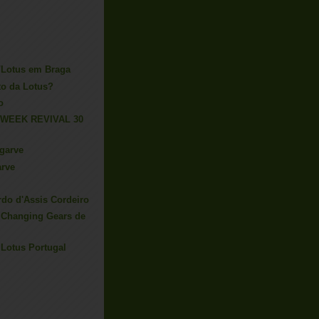
/Lotus em Braga
to da Lotus?
o
WEEK REVIVAL 30
garve
arve
rdo d'Assis Cordeiro
 Changing Gears de
 Lotus Portugal