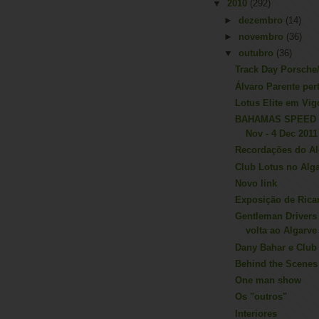
▼
2010
(292)
►
dezembro
(14)
►
novembro
(36)
▼
outubro
(36)
Track Day Porsche
Álvaro Parente per
Lotus Elite em Vig
BAHAMAS SPEED 
Nov - 4 Dec 2011
Recordações do Al
Club Lotus no Alg
Novo link
Exposição de Rica
Gentleman Drivers
volta ao Algarve
Dany Bahar e Club
Behind the Scenes
One man show
Os "outros"
Interiores