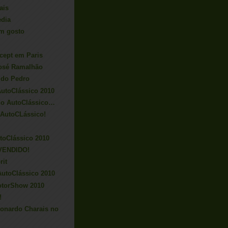
ais
edia
m gosto
cept em Paris
José Ramalhão
 do Pedro
utoClássico 2010
no AutoClássico…
 AutoCLássico!
toClássico 2010
 VENDIDO!
rit
AutoClássico 2010
otorShow 2010
!
eonardo Charais no