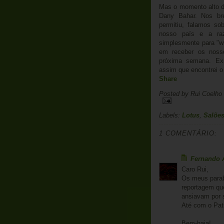
Mas o momento alto d
Dany Bahar. Nos br
permitiu, falamos so
nosso país e a ra
simplesmente para "wr
em receber os nosso
próxima semana. Exa
assim que encontrei 
Share
Posted by
Rui Coelho
Labels:
Lotus
,
Salõe
1 COMENTÁRIO:
Fernando 
Caro Rui,
Os meus parab
reportagem qu
ansiavam por 
Até com o Patr
Bem-haja!