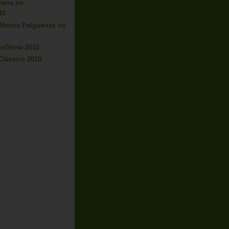
reira no
10
Afonso Felgueiras no
torShow 2010
Clássico 2010