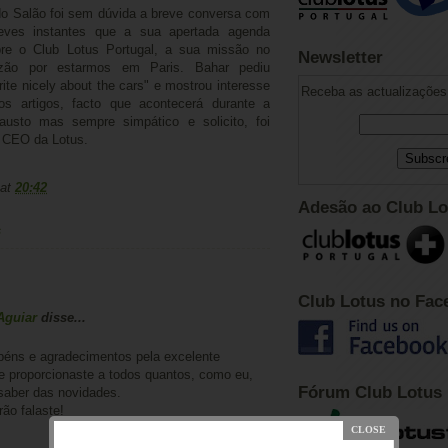
o Salão foi sem dúvida a breve conversa com
eves instantes que a sua apertada agenda
bre o Club Lotus Portugal, a sua missão no
Newsletter
zão por estarmos em Paris. Bahar pediu
ite nicely about the cars" e mostrou interesse
Receba as actualizações 
s artigos, facto que acontecerá durante a
usto mas sempre simpático e solicito, foi
o CEO da Lotus.
at
20:42
Adesão ao Club Lo
s
Club Lotus no Fac
Aguiar
disse...
éns e agradecimentos pela excelente
e proporcionaste a todos quantos, como eu,
Fórum Club Lotus
saber das novidades.
ão falaste!