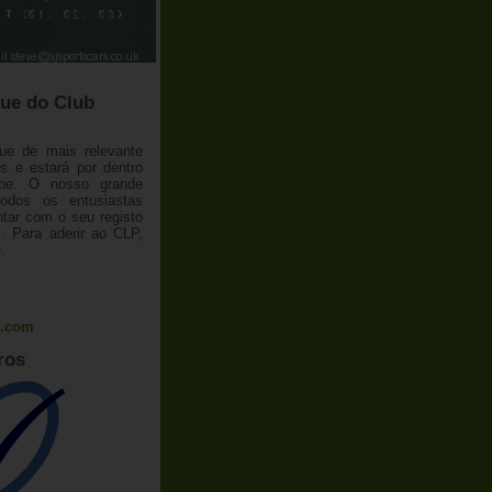
ue do Club
ue de mais relevante
 e estará por dentro
ube. O nosso grande
todos os entusiastas
tar com o seu registo
 Para aderir ao CLP,
o
.
l.com
ros