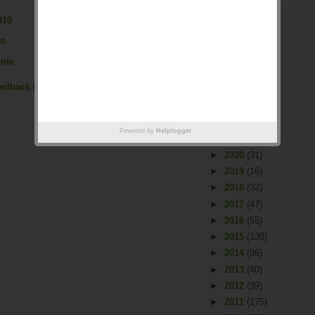
010
io
Arquivo
nte
Página inicial
Mensagem antiga
►
2026
(2)
eedback (Atom)
►
2025
(1)
►
2023
(66)
►
2022
(55)
Powered by
Helplogger
►
2021
(53)
►
2020
(31)
►
2019
(16)
►
2018
(32)
►
2017
(47)
►
2016
(55)
►
2015
(138)
►
2014
(86)
►
2013
(40)
►
2012
(39)
►
2011
(175)