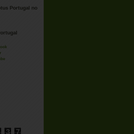
tus Portugal no
ortugal
book
r
ube
3
7