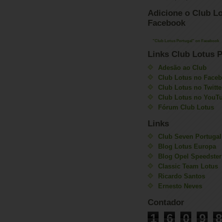
Adicione o Club Lo
Facebook
"Club Lotus Portugal" on Facebook
Links Club Lotus P
Adesão ao Club
Club Lotus no Face
Club Lotus no Twitte
Club Lotus no YouT
Fórum Club Lotus
Links
Club Seven Portugal
Blog Lotus Europa
Blog Opel Speedster
Classic Team Lotus
Ricardo Santos
Ernesto Neves
Contador
1
6
0
9
8