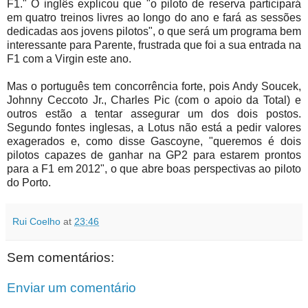
F1." O inglês explicou que "o piloto de reserva participará
em quatro treinos livres ao longo do ano e fará as sessões
dedicadas aos jovens pilotos", o que será um programa bem
interessante para Parente, frustrada que foi a sua entrada na
F1 com a Virgin este ano.
Mas o português tem concorrência forte, pois Andy Soucek,
Johnny Ceccoto Jr., Charles Pic (com o apoio da Total) e
outros estão a tentar assegurar um dos dois postos.
Segundo fontes inglesas, a Lotus não está a pedir valores
exagerados e, como disse Gascoyne, "queremos é dois
pilotos capazes de ganhar na GP2 para estarem prontos
para a F1 em 2012", o que abre boas perspectivas ao piloto
do Porto.
Rui Coelho
at
23:46
Sem comentários:
Enviar um comentário