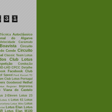
3
1
Autoclássico
 Técnica
ional do Algarve
elocidade
Caramulo
Boavista
Circuito
Circuito
a do Conde
eal
Classic Team Lotus
ados
Club Lotus
petição
Condução
HD-LHD
CPCC
Detalhe
Facebook Club
book
 of Speed
Ford Escort TC
um Club Lotus Portugal
ers
Hethel
Goodwood
Imprensa
otus Register
o Viana do Castelo
us 2-Eleven
Lotus 23
Lotus 61
Lotus
Lotus 6
Lotus
arcelona
Lotus Bike
Lotus Elan
Lotus
clat
6R
Lotus Elan M100