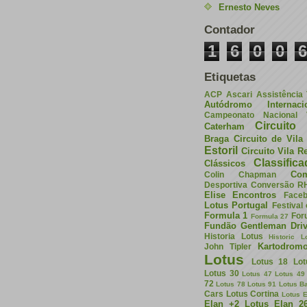
Ernesto Neves
Contador
1
6
0
0
6
Etiquetas
ACP
Ascari
Assistência
Autódromo Internac
Campeonato Nacional V
Circuito 
Caterham
Braga
Circuito de Vil
Estoril
Circuito Vila R
Classific
Clássicos
Com
Colin Chapman
Desportiva
Conversão R
Elise
Encontros
Face
Lotus Portugal
Festival
Formula 1
For
Formula 27
Fundão
Gentleman Driv
Historia Lotus
Historic L
Kartodrom
John Tipler
Lotus
Lotus 18
Lot
Lotus 30
Lotus 47
Lotus 49
72
Lotus 78
Lotus 91
Lotus B
Cars
Lotus Cortina
Lotus E
Elan +2
Lotus Elan 2