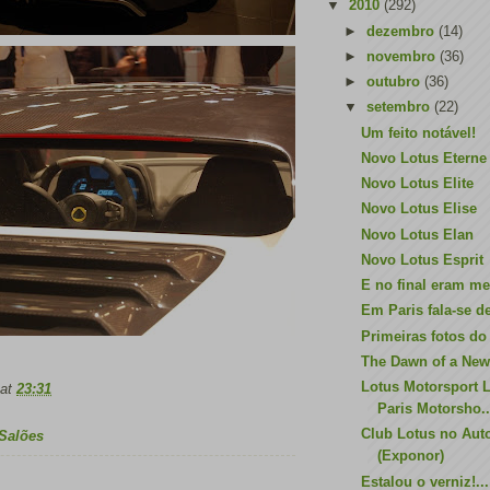
▼
2010
(292)
►
dezembro
(14)
►
novembro
(36)
►
outubro
(36)
▼
setembro
(22)
Um feito notável!
Novo Lotus Eterne
Novo Lotus Elite
Novo Lotus Elise
Novo Lotus Elan
Novo Lotus Esprit
E no final eram me
Em Paris fala-se d
Primeiras fotos do
The Dawn of a New
Lotus Motorsport 
at
23:31
Paris Motorsho..
Club Lotus no Aut
Salões
(Exponor)
Estalou o verniz!...