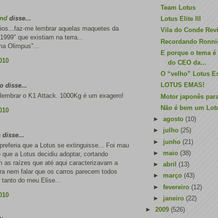
Team Lotus
and
disse...
Lotus Elite III
os...faz-me lembrar aquelas maquetes da
Vila do Conde Revi
1999" que existiam na terra...
Recordando Ronni
ma Olimpus"...
E porque o tema é o
010
do CEO da...
O “velho” Lotus Es
LOTUS EMAS!
o disse...
lembrar o K1 Attack. 1000Kg é um exagero!
Motor japonês para
Não é bem um Lotu
010
►
agosto
(10)
►
julho
(25)
 disse...
►
junho
(21)
referia que a Lotus se extinguisse... Foi mau
►
maio
(38)
que a Lotus decidiu adoptar, cortando
 as raízes que até aqui caracterizavam a
►
abril
(13)
ra nem falar que os carros parecem todos
►
março
(43)
o tanto do meu Elise...
►
fevereiro
(12)
010
►
janeiro
(22)
►
2009
(526)