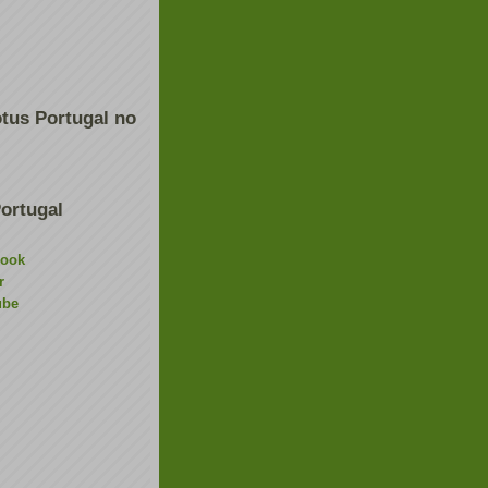
tus Portugal no
ortugal
book
r
ube