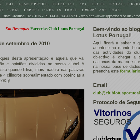
estaque:
Parcerias Club Lotus Portugal
Bem-vindo ao blog
Lotus Portugal!
 de setembro de 2010
Aqui ficará a saber o q
acontece no mundo Lotus
das actividades do cl
objectivo é chegar a 
ques desta apresentação e aquela que vai
nacionais da marca e con
ão e opiniões divididas no nosso clube! A
na nossa base de dados.
sso querido Elise, mais madura nas palavras
preencha este
formulári
de 4 cilindros sobrealimentado com potências a
000Kg!
Email
club@clublotusportuga
Protocolo de Segu