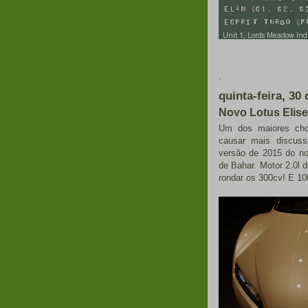
Em D
.
quinta-feira, 30
Novo Lotus Elise
Um dos maiores cho
causar mais discuss
versão de 2015 do no
de Bahar. Motor 2.0l 
rondar os 300cv! E 1