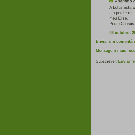
Anónimo di
A Lotus está a
e a perder o s
meu Elise.
Pedro Charais
03 outubro, 2
Enviar um comentár
Mensagem mais rece
Subscrever:
Enviar f