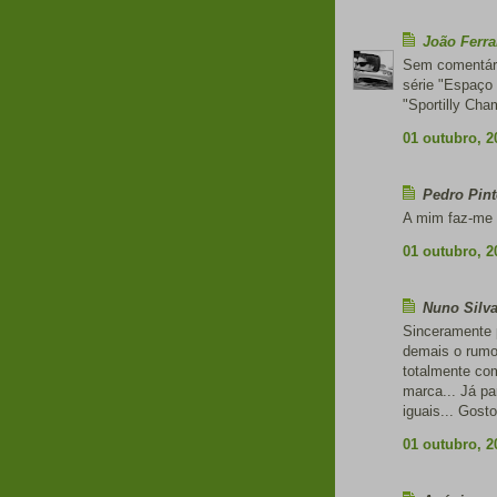
João Ferr
Sem comentári
série "Espaço 
"Sportilly Cha
01 outubro, 2
Pedro Pint
A mim faz-me 
01 outubro, 2
Nuno Silva
Sinceramente p
demais o rumo 
totalmente com
marca... Já pa
iguais... Gost
01 outubro, 2