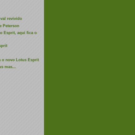
val revivido
e Peterson
 Esprit, aqui fica o
prit
 o novo Lotus Esprit
s mas...