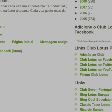
sse...
►
2008
(298)
 ficar cada vez mais "comercial" e "industrial",
►
2007
(73)
eu carácter artesanal Cada vez gosto mais do
►
2006
(7)
►
2005
(754)
Adicione o Club Lo
010
Facebook
io
nte
Página inicial
Mensagem antiga
"Club Lotus Portugal" on Facebook
Links Club Lotus P
eedback (Atom)
Adesão ao Club
Club Lotus no Face
Club Lotus no Twitte
Club Lotus no YouT
Fórum Club Lotus
Links
Club Seven Portugal
Blog Lotus Europa
Blog Opel Speedster
Classic Team Lotus
Ricardo Santos