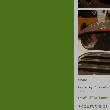
Share
Posted by
Rui Coelho
Labels:
Elise
,
Lotus
,
4 COMENTÁRIOS: