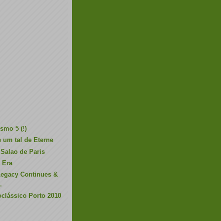
smo 5 (!)
e um tal de Eterne
 Salao de Paris
 Era
Legacy Continues &
.
oclássico Porto 2010