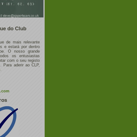
ue do Club
ue de mais relevante
 e estará por dentro
ube. O nosso grande
todos os entusiastas
tar com o seu registo
 Para aderir ao CLP,
o
.
l.com
ros