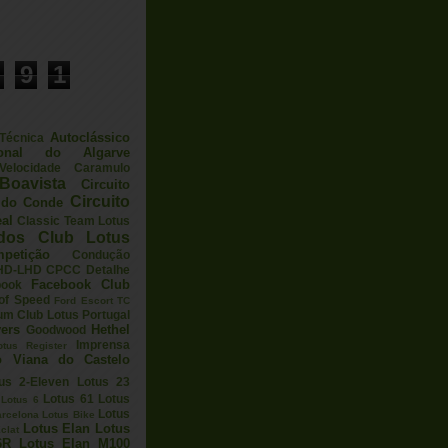
9
1
Autoclássico
 Técnica
ional do Algarve
elocidade
Caramulo
Boavista
Circuito
Circuito
a do Conde
eal
Classic Team Lotus
ados
Club Lotus
petição
Condução
HD-LHD
CPCC
Detalhe
Facebook Club
book
 of Speed
Ford Escort TC
um Club Lotus Portugal
ers
Hethel
Goodwood
Imprensa
otus Register
o Viana do Castelo
us 2-Eleven
Lotus 23
Lotus 61
Lotus
Lotus 6
Lotus
arcelona
Lotus Bike
Lotus Elan
Lotus
clat
6R
Lotus Elan M100