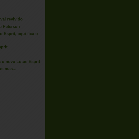
val revivido
e Peterson
 Esprit, aqui fica o
prit
 o novo Lotus Esprit
s mas...