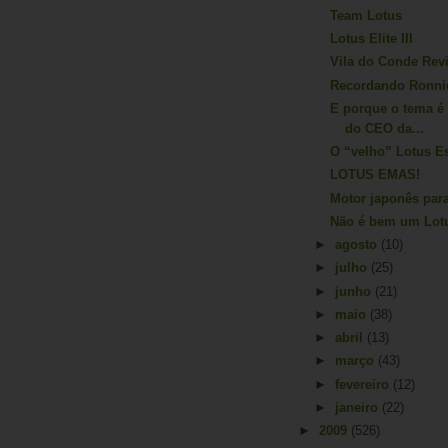
Team Lotus
Lotus Elite III
Vila do Conde Revi
Recordando Ronni
E porque o tema é o
do CEO da...
O “velho” Lotus Es
LOTUS EMAS!
Motor japonês para
Não é bem um Lotu
►
agosto
(10)
►
julho
(25)
►
junho
(21)
►
maio
(38)
►
abril
(13)
►
março
(43)
►
fevereiro
(12)
►
janeiro
(22)
►
2009
(526)