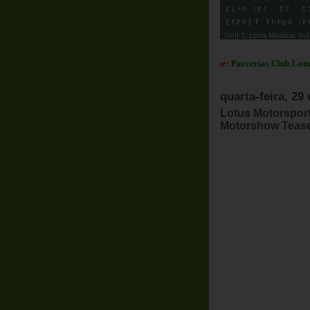
Em Destaque:
Parcerias Club Lotus Port
.
quarta-feira, 29
Lotus Motorspor
Motorshow Teas