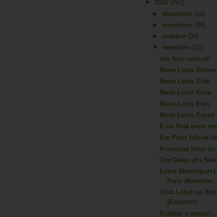
▼
2010
(292)
►
dezembro
(14)
►
novembro
(36)
►
outubro
(36)
▼
setembro
(22)
Um feito notável!
Novo Lotus Eterne
Novo Lotus Elite
Novo Lotus Elise
Novo Lotus Elan
Novo Lotus Esprit
E no final eram me
Em Paris fala-se d
Primeiras fotos do
The Dawn of a New
Lotus Motorsport 
Paris Motorsho..
Club Lotus no Aut
(Exponor)
Estalou o verniz!...