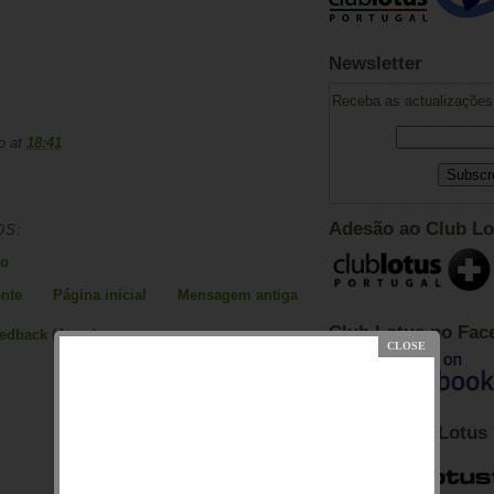
Newsletter
Receba as actualizações 
o
at
18:41
Adesão ao Club Lo
OS:
io
nte
Página inicial
Mensagem antiga
Club Lotus no Fac
eedback (Atom)
Fórum Club Lotus