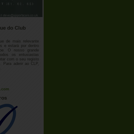
ue do Club
ue de mais relevante
 e estará por dentro
ube. O nosso grande
todos os entusiastas
tar com o seu registo
 Para aderir ao CLP,
o
.
l.com
ros