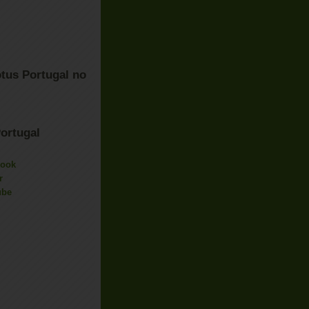
tus Portugal no
ortugal
book
r
ube