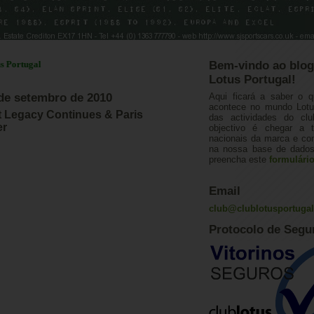
ugal
Bem-vindo ao blog
Lotus Portugal!
 de setembro de 2010
Aqui ficará a saber o q
acontece no mundo Lotus
t Legacy Continues & Paris
das actividades do cl
er
objectivo é chegar a 
nacionais da marca e con
na nossa base de dados.
preencha este
formulári
Email
club@clublotusportuga
Protocolo de Segu