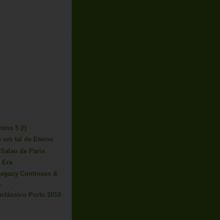
smo 5 (!)
e um tal de Eterne
 Salao de Paris
 Era
Legacy Continues &
.
oclássico Porto 2010