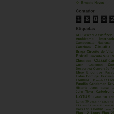
Ernesto Neves
Contador
1
6
0
0
2
Etiquetas
ACP
Ascari
Assistência
Autódromo Internac
Campeonato Nacional V
Circuito 
Caterham
Braga
Circuito de Vil
Estoril
Circuito Vila R
Classific
Clássicos
Com
Colin Chapman
Desportiva
Conversão R
Elise
Encontros
Face
Lotus Portugal
Festival
Formula 1
For
Formula 27
Fundão
Gentleman Driv
Historia Lotus
Historic L
Kartodrom
John Tipler
Lotus
Lotus 18
Lot
Lotus 30
Lotus 47
Lotus 49
72
Lotus 78
Lotus 91
Lotus B
Cars
Lotus Cortina
Lotus E
Elan +2
Lotus Elan 2