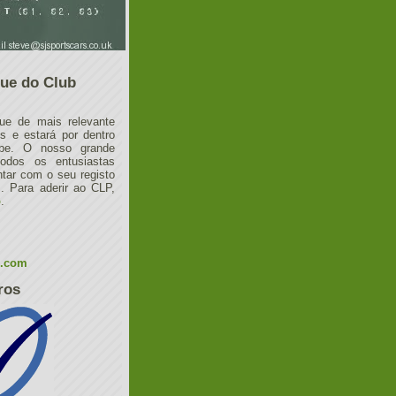
ue do Club
ue de mais relevante
 e estará por dentro
ube. O nosso grande
todos os entusiastas
tar com o seu registo
 Para aderir ao CLP,
o
.
l.com
ros