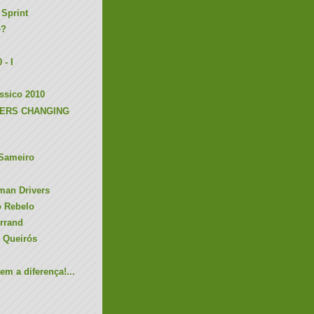
 Sprint
o?
 - I
ssico 2010
ERS CHANGING
Sameiro
man Drivers
o Rebelo
rrand
 Queirós
m a diferença!...