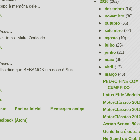
▼
2010
(292)
po à memória dele...
►
dezembro
(14)
10
►
novembro
(36)
►
outubro
(36)
►
setembro
(22)
sse...
as fotos. Muito Obrigado
►
agosto
(10)
►
julho
(25)
10
►
junho
(21)
►
maio
(38)
sse...
►
abril
(13)
elho diria que BEBAMOS um copo à Sua
▼
março
(43)
PEDRO FINS COM
CUMPRIDO
10
Lotus Elite Works
io
MotorClássico 2010
nte
Página inicial
Mensagem antiga
MotorClássico 2010 
MotorClássico 2010 
eedback (Atom)
Ayrton Senna: 50 
Gente fina é outra
No Stand do Club 