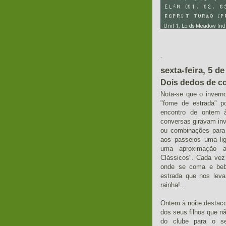
Em 
.
sexta-feira, 5 d
Dois dedos de c
Nota-se que o inver
"fome de estrada" p
encontro de ontem 
conversas giravam inv
ou combinações para 
aos passeios uma lig
uma aproximação a
Clássicos". Cada vez
onde se coma e beb
estrada que nos lev
rainha!...
Ontem à noite destaco
dos seus filhos que n
do clube para o se