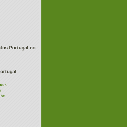
tus Portugal no
ortugal
book
r
ube