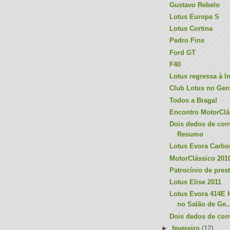
Gustavo Rebelo
Lotus Europa S
Lotus Cortina
Pedro Fins
Ford GT
F40
Lotus regressa à I
Club Lotus no Gen
Todos a Braga!
Encontro MotorClá
Dois dedos de con
Resumo
Lotus Evora Carbo
MotorClássico 201
Patrocínio de pres
Lotus Elise 2011
Lotus Evora 414E 
no Salão de Ge..
Dois dedos de con
►
fevereiro
(12)