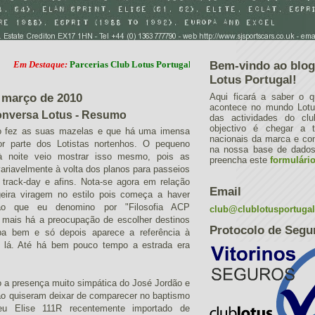
Destaque:
Parcerias Club Lotus Portugal
Bem-vindo ao blog
Lotus Portugal!
e março de 2010
Aqui ficará a saber o q
acontece no mundo Lotus
onversa Lotus - Resumo
das actividades do cl
objectivo é chegar a 
no fez as suas mazelas e que há uma imensa
nacionais da marca e con
or parte dos Lotistas nortenhos. O pequeno
na nossa base de dados.
à noite veio mostrar isso mesmo, pois as
preencha este
formulári
ariavelmente à volta dos planos para passeios
track-day e afins. Nota-se agora em relação
Email
eira viragem no estilo pois começa a haver
o que eu denomino por "Filosofia ACP
club@clublotusportuga
 mais há a preocupação de escolher destinos
Protocolo de Segu
a bem e só depois aparece a referência à
a lá. Até há bem pouco tempo a estrada era
 a presença muito simpática do José Jordão e
ão quiseram deixar de comparecer no baptismo
u Elise 111R recentemente importado de