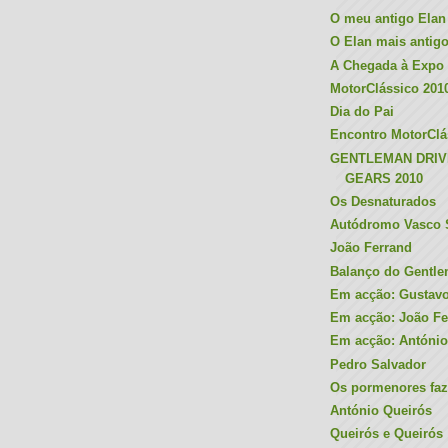
O meu antigo Elan
O Elan mais antig
A Chegada à Expo
MotorClássico 2010
Dia do Pai
Encontro MotorClá
GENTLEMAN DRIV
GEARS 2010
Os Desnaturados
Autódromo Vasco 
João Ferrand
Balanço do Gentle
Em acção: Gustav
Em acção: João Fe
Em acção: António
Pedro Salvador
Os pormenores faze
António Queirós
Queirós e Queirós