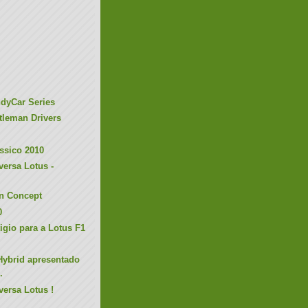
ndyCar Series
tleman Drivers
ssico 2010
versa Lotus -
n Concept
0
tigio para a Lotus F1
Hybrid apresentado
.
versa Lotus !