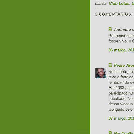
Labels:
Club Lotus
,
E
5 COMENTÁRIOS:
Anónimo di
Por acaso lem
fosse vivo, o
06 março, 20
Pedro Aro
Realmente, tod
teve o fatídic
lembram de ev
Em 1993 desloq
participado n
sepultado. No 
dessa viagem.
Obrigado pelo 
07 março, 20
Rui Coelh