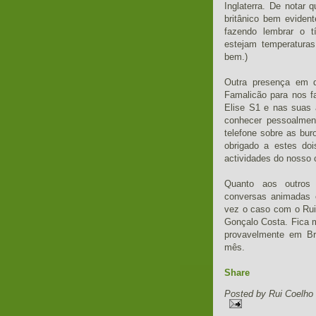
Inglaterra. De notar
britânico bem eviden
fazendo lembrar o t
estejam temperaturas
bem.)
Outra presença em d
Famalicão para nos f
Elise S1 e nas suas 
conhecer pessoalmen
telefone sobre as bu
obrigado a estes do
actividades do nosso 
Quanto aos outros
conversas animadas 
vez o caso com o Rui
Gonçalo Costa. Fica 
provavelmente em Br
mês.
Share
Posted by
Rui Coelho