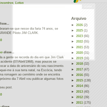
ncontros
,
Lotus
Arquivo
sse...
►
2026
(2)
braram-se que nesse dia faria 74 anos, se
►
2025
(1)
 GRANDE Piloto JIM CLARK.
►
2023
(66)
10
►
2022
(55)
►
2021
(53)
so
disse...
►
2020
(31)
Powered by
Helplogger
a a gente se recorda do dia em que Jim Clark
►
2019
(16)
o acidente (07/Abril/1968), mas poucos se
►
2018
(32)
ocar a data do aniversário do seu nascimento.
►
2017
(47)
uei-me à sua terra natal, na Escócia, tendo
uma romagem ao cemitério onde se encontra
►
2016
(55)
próximo dia 7 Abril vou publicar algumas fotos
►
2015
(138)
►
2014
(86)
seu post.
►
2013
(40)
10
►
2012
(39)
►
2011
(175)
o
disse...