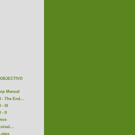
 OBJECTIVO
hop Manual
 - The End...
- III
- II
anos
 coisa!…
Lotus