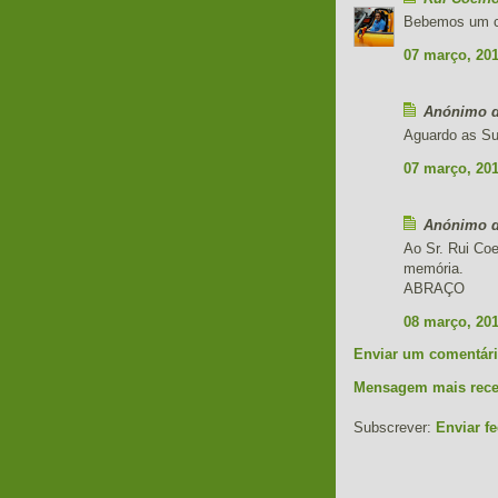
Bebemos um co
07 março, 20
Anónimo di
Aguardo as Su
07 março, 20
Anónimo di
Ao Sr. Rui Co
memória.
ABRAÇO
08 março, 20
Enviar um comentár
Mensagem mais rece
Subscrever:
Enviar f