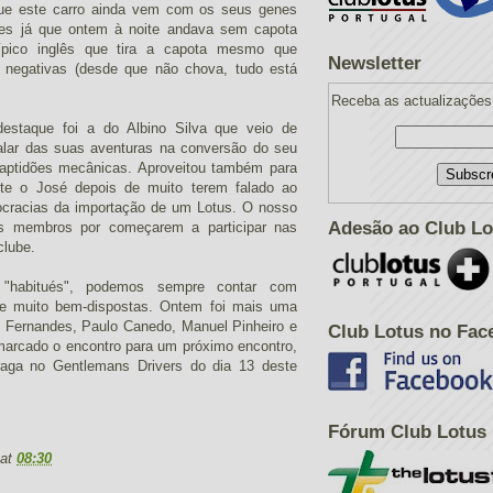
 que este carro ainda vem com os seus genes
tes já que ontem à noite andava sem capota
ípico inglês que tira a capota mesmo que
Newsletter
 negativas (desde que não chova, tudo está
Receba as actualizações 
estaque foi a do Albino Silva que veio de
alar das suas aventuras na conversão do seu
aptidões mecânicas. Aproveitou também para
te o José depois de muito terem falado ao
rocracias da importação de um Lotus. O nosso
Adesão ao Club Lo
is membros por começarem a participar nas
clube.
 "habitués", podemos sempre contar com
e muito bem-dispostas. Ontem foi mais uma
 Fernandes, Paulo Canedo, Manuel Pinheiro e
Club Lotus no Fac
marcado o encontro para um próximo encontro,
aga no Gentlemans Drivers do dia 13 deste
Fórum Club Lotus
at
08:30