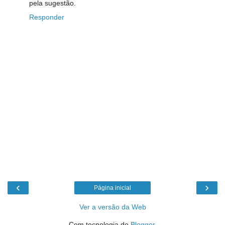
pela sugestão.
Responder
‹
›
Página inicial
Ver a versão da Web
Com tecnologia do
Blogger
.