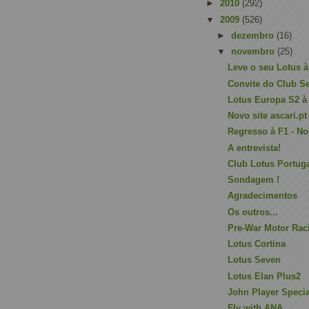
►
2010
(292)
▼
2009
(526)
►
dezembro
(16)
▼
novembro
(25)
Leve o seu Lotus à 
Convite do Club S
Lotus Europa S2 à
Novo site ascari.pt
Regresso à F1 - No
A entrevista!
Club Lotus Portug
Sondagem !
Agradecimentos
Os outros...
Pre-War Motor Rac
Lotus Cortina
Lotus Seven
Lotus Elan Plus2
John Player Specia
Fly with ANA