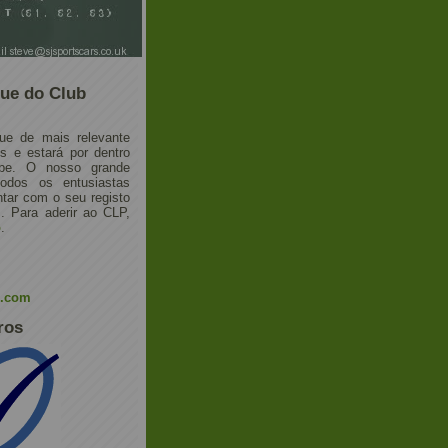
ue do Club
ue de mais relevante
 e estará por dentro
ube. O nosso grande
todos os entusiastas
tar com o seu registo
 Para aderir ao CLP,
o
.
l.com
ros