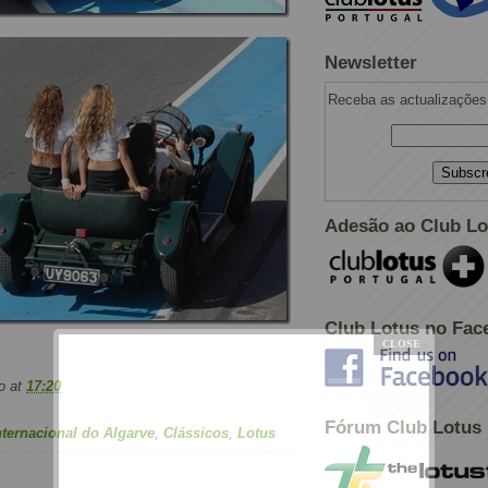
Newsletter
Receba as actualizações 
Adesão ao Club Lo
Club Lotus no Fac
o
at
17:20
Fórum Club Lotus
ternacional do Algarve
,
Clássicos
,
Lotus