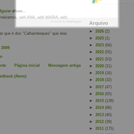
Aguiar
disse...
 voávamos, with ANA, with MARIA, with
Powered by
Helplogger
Arquivo
►
2026
(2)
r que é dos "Calhambeques" que elas
►
2025
(1)
!
►
2023
(66)
 2009
►
2022
(55)
io
►
2021
(53)
nte
Página inicial
Mensagem antiga
►
2020
(31)
►
2019
(16)
eedback (Atom)
►
2018
(32)
►
2017
(47)
►
2016
(55)
►
2015
(138)
►
2014
(86)
►
2013
(40)
►
2012
(39)
►
2011
(175)