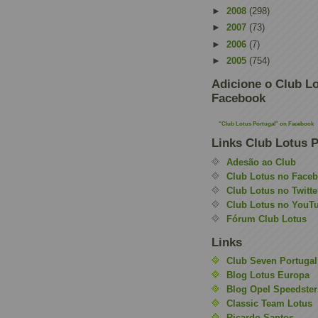
►
2008
(298)
►
2007
(73)
►
2006
(7)
►
2005
(754)
Adicione o Club Lo
Facebook
"Club Lotus Portugal" on Facebook
Links Club Lotus P
Adesão ao Club
Club Lotus no Face
Club Lotus no Twitte
Club Lotus no YouT
Fórum Club Lotus
Links
Club Seven Portugal
Blog Lotus Europa
Blog Opel Speedster
Classic Team Lotus
Ricardo Santos