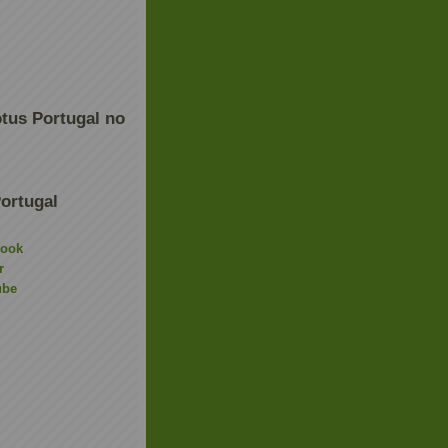
tus Portugal no
ortugal
book
r
ube