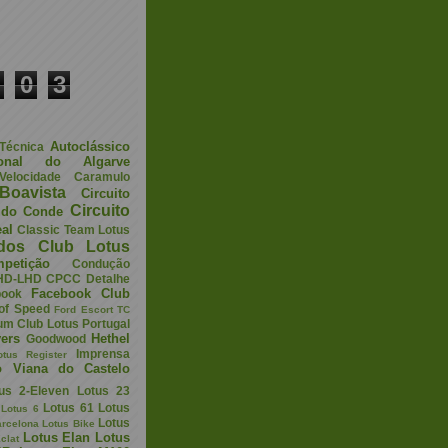
0
3
Autoclássico
 Técnica
ional do Algarve
elocidade
Caramulo
Boavista
Circuito
Circuito
a do Conde
eal
Classic Team Lotus
ados
Club Lotus
petição
Condução
HD-LHD
CPCC
Detalhe
Facebook Club
book
 of Speed
Ford Escort TC
um Club Lotus Portugal
ers
Hethel
Goodwood
Imprensa
otus Register
o Viana do Castelo
us 2-Eleven
Lotus 23
Lotus 61
Lotus
Lotus 6
Lotus
arcelona
Lotus Bike
Lotus Elan
Lotus
clat