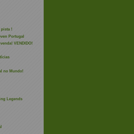
pista !
even Portugal
 venda! VENDIDO!
tícias
al no Mundo!
ing Legends
l