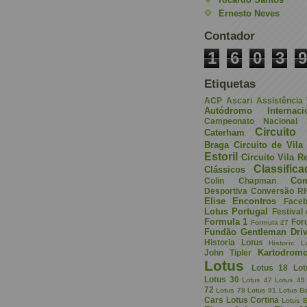
Ernesto Neves
Contador
1
6
0
3
9
Etiquetas
ACP
Ascari
Assistência
Autódromo Internac
Campeonato Nacional V
Circuito 
Caterham
Braga
Circuito de Vil
Estoril
Circuito Vila R
Classific
Clássicos
Com
Colin Chapman
Desportiva
Conversão R
Elise
Encontros
Face
Lotus Portugal
Festival
Formula 1
For
Formula 27
Fundão
Gentleman Driv
Historia Lotus
Historic L
Kartodrom
John Tipler
Lotus
Lotus 18
Lot
Lotus 30
Lotus 47
Lotus 49
72
Lotus 78
Lotus 91
Lotus B
Cars
Lotus Cortina
Lotus E