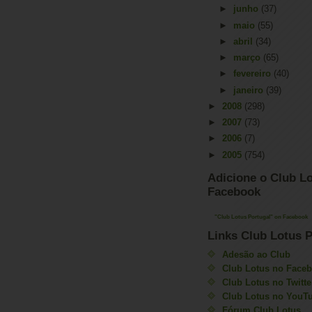
►
junho
(37)
►
maio
(55)
►
abril
(34)
►
março
(65)
►
fevereiro
(40)
►
janeiro
(39)
►
2008
(298)
►
2007
(73)
►
2006
(7)
►
2005
(754)
Adicione o Club Lo
Facebook
"Club Lotus Portugal" on Facebook
Links Club Lotus P
Adesão ao Club
Club Lotus no Face
Club Lotus no Twitte
Club Lotus no YouT
Fórum Club Lotus