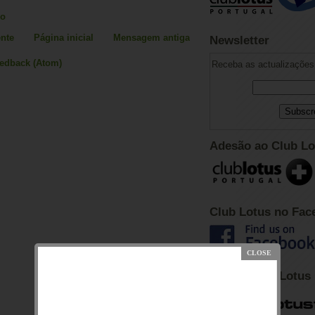
io
nte
Página inicial
Mensagem antiga
Newsletter
eedback (Atom)
Receba as actualizações 
Adesão ao Club Lo
Club Lotus no Fac
Fórum Club Lotus