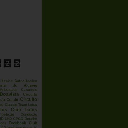
2
2
Autoclássico
 Técnica
ional do Algarve
elocidade
Caramulo
Boavista
Circuito
Circuito
a do Conde
eal
Classic Team Lotus
ados
Club Lotus
petição
Condução
HD-LHD
CPCC
Detalhe
Facebook Club
book
 of Speed
Ford Escort TC