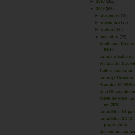
►
2010
(292)
▼
2009
(526)
►
dezembro
(16)
►
novembro
(25)
►
outubro
(47)
▼
setembro
(24)
Gentleman Drivers
04/10
Lotus no Salão de 
Visita à Bell&Colvil
Tablier para Lotus
Lotus @ Thruxton
Produtos NITRON 
Uma Oficina diferen
CONFIRMADO! Lotu
em 2010
Lotus Elise S1 pa
Lotus Elise SC (Ci
proprietário.
Deixem-nos sonhar