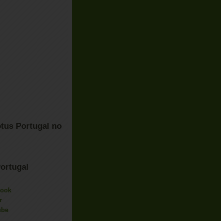
tus Portugal no
ortugal
book
r
ube