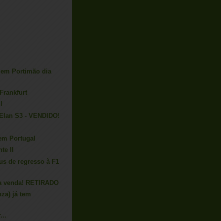
 em Portimão dia
Frankfurt
l
 Elan S3 - VENDIDO!
em Portugal
te II
s de regresso à F1
ra venda! RETIRADO
nza) já tem
...