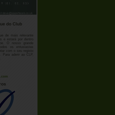
ue do Club
ue de mais relevante
 e estará por dentro
ube. O nosso grande
todos os entusiastas
tar com o seu registo
 Para aderir ao CLP,
o
.
l.com
ros