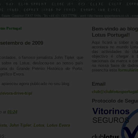
rtugal
Bem-vindo ao blog
Lotus Portugal!
e setembro de 2009
Aqui ficará a saber o q
acontece no mundo Lotus
das actividades do cl
objectivo é chegar a 
rdados, o famoso jornalista John Tipler, que
nacionais da marca e con
s sobre os Lotus, deslocou-se ao nosso país
na nossa base de dados.
mana do Grande Prémio Histórico do Porto,
preencha este
formulári
gnífico Evora.
Email
 apareceu agora publicado no seu blog:
club@clublotusportuga
k/evora-drive-trip/
Protocolo de Segu
o
at
01:24
ista
,
John Tipler
,
Lotus
,
Lotus Evora
OS: