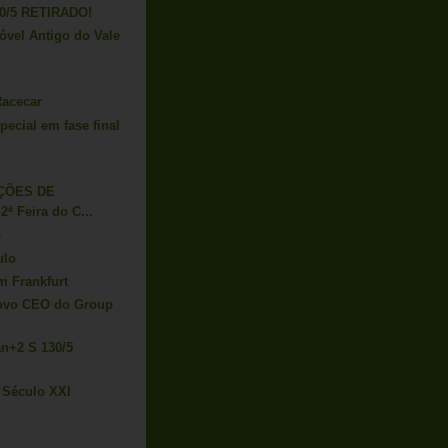
30/5 RETIRADO!
óvel Antigo do Vale
Racecar
ecial em fase final
IÇÕES DE
ª Feira do C...
o
ulo
m Frankfurt
novo CEO do Group
an+2 S 130/5
 Século XXI