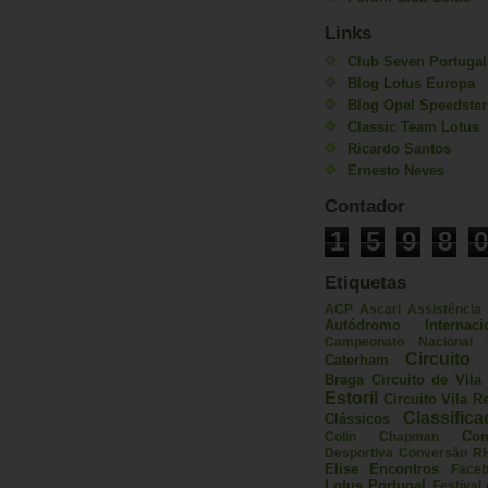
Links
Club Seven Portugal
Blog Lotus Europa
Blog Opel Speedster
Classic Team Lotus
Ricardo Santos
Ernesto Neves
Contador
1
5
9
8
0
Etiquetas
ACP
Ascari
Assistência
Autódromo Internac
Campeonato Nacional V
Circuito 
Caterham
Braga
Circuito de Vil
Estoril
Circuito Vila R
Classific
Clássicos
Com
Colin Chapman
Desportiva
Conversão R
Elise
Encontros
Face
Lotus Portugal
Festival