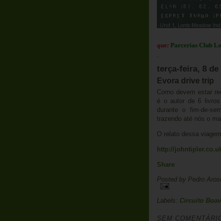
Em Destaque:
Parcerias Club Lotus Po
.
terça-feira, 8 d
Evora drive trip
Como devem estar reco
é o autor de 6 livro
durante o fim-de-se
trazendo até nós o ma
O relato dessa viagem
http://johntipler.co.u
Share
Posted by
Pedro Aros
Labels:
Circuito Boav
SEM COMENTÁRI