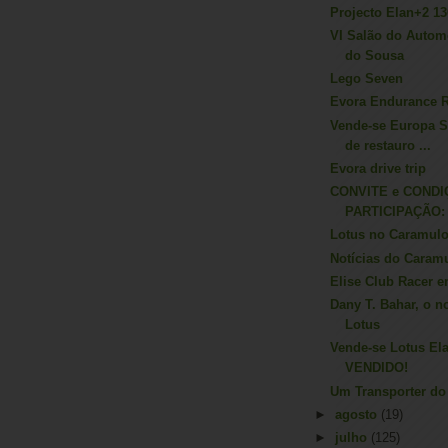
Projecto Elan+2 1
VI Salão do Autom
do Sousa
Lego Seven
Evora Endurance 
Vende-se Europa Sp
de restauro ...
Evora drive trip
CONVITE e COND
PARTICIPAÇÃO: 2
Lotus no Caramul
Notícias do Caram
Elise Club Racer e
Dany T. Bahar, o 
Lotus
Vende-se Lotus El
VENDIDO!
Um Transporter do
►
agosto
(19)
►
julho
(125)