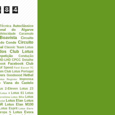
8
4
Autoclássico
 Técnica
ional do Algarve
elocidade
Caramulo
Boavista
Circuito
Circuito
a do Conde
eal
Classic Team Lotus
ados
Club Lotus
petição
Condução
HD-LHD
CPCC
Detalhe
Facebook Club
book
 of Speed
Ford Escort TC
um Club Lotus Portugal
ers
Hethel
Goodwood
Imprensa
otus Register
o Viana do Castelo
us 2-Eleven
Lotus 23
Lotus 61
Lotus
Lotus 6
Lotus
arcelona
Lotus Bike
Lotus Elan
Lotus
clat
6R
Lotus Elan M100
Lotus Esprit
Lotus Etere
Lotus Evora
uropa S