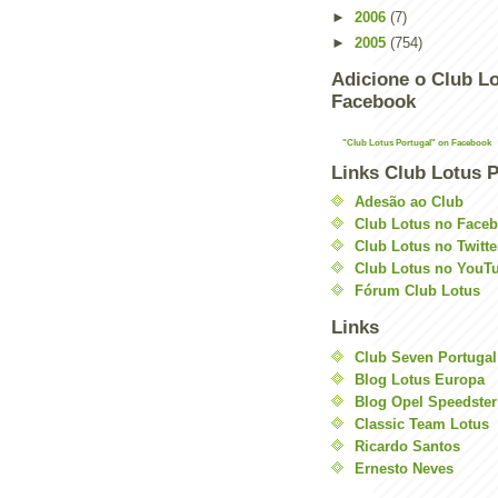
►
2006
(7)
►
2005
(754)
Adicione o Club Lo
Facebook
"Club Lotus Portugal" on Facebook
Links Club Lotus P
Adesão ao Club
Club Lotus no Face
Club Lotus no Twitte
Club Lotus no YouT
Fórum Club Lotus
Links
Club Seven Portugal
Blog Lotus Europa
Blog Opel Speedster
Classic Team Lotus
Ricardo Santos
Ernesto Neves