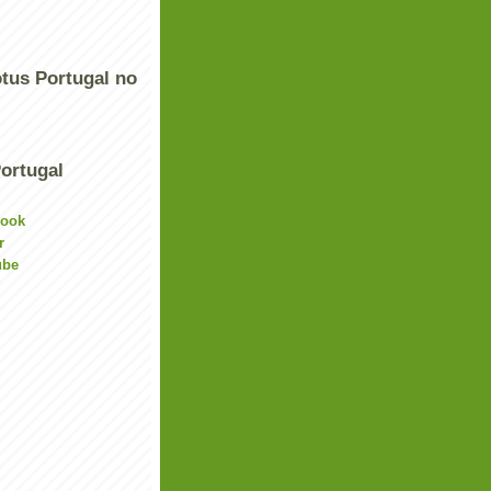
tus Portugal no
ortugal
book
r
ube