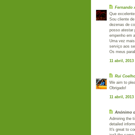
Fernando 
Que excelente 
Sou cliente de
dezenas de co
posso atestar
empenho em aj
Uma vez mais 
serviço aos s
Os meus parab
11 abril, 2013
Rui Coelh
We aim to plea
Obrigado!
11 abril, 2013
Anónimo di
Admiring the t
detailed infor
It's great to 
isn't the same