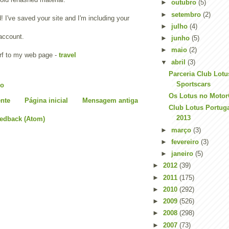
►
outubro
(5)
►
setembro
(2)
! I've saved your site and I'm including your
►
julho
(4)
account.
►
junho
(5)
►
maio
(2)
urf to my web page -
travel
▼
abril
(3)
Parceria Club Lotu
Sportscars
io
Os Lotus no Motor
nte
Página inicial
Mensagem antiga
Club Lotus Portug
2013
eedback (Atom)
►
março
(3)
►
fevereiro
(3)
►
janeiro
(5)
►
2012
(39)
►
2011
(175)
►
2010
(292)
►
2009
(526)
►
2008
(298)
►
2007
(73)