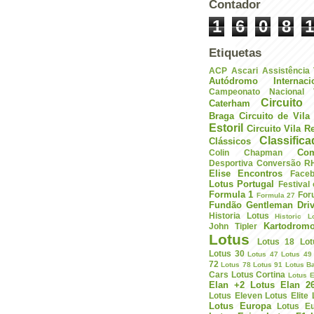
Contador
1
6
0
8
1
Etiquetas
ACP
Ascari
Assistência
Autódromo Internac
Campeonato Nacional V
Circuito 
Caterham
Braga
Circuito de Vil
Estoril
Circuito Vila R
Classific
Clássicos
Com
Colin Chapman
Desportiva
Conversão R
Elise
Encontros
Face
Lotus Portugal
Festival
Formula 1
For
Formula 27
Fundão
Gentleman Driv
Historia Lotus
Historic L
Kartodrom
John Tipler
Lotus
Lotus 18
Lot
Lotus 30
Lotus 47
Lotus 49
72
Lotus 78
Lotus 91
Lotus B
Cars
Lotus Cortina
Lotus E
Elan +2
Lotus Elan 2
Lotus Eleven
Lotus Elite
Lotus Europa
Lotus E