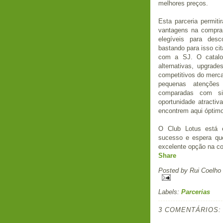
melhores preços.
Esta parceria permit
vantagens na compra
elegíveis para desc
bastando para isso ci
com a SJ. O catalog
alternativas, upgrad
competitivos do merc
pequenas atençõe
comparadas com s
oportunidade atracti
encontrem aqui óptim
O Club Lotus está 
sucesso e espera qu
excelente opção na c
Share
Posted by
Rui Coelho
Labels:
Parcerias
3 COMENTÁRIOS: