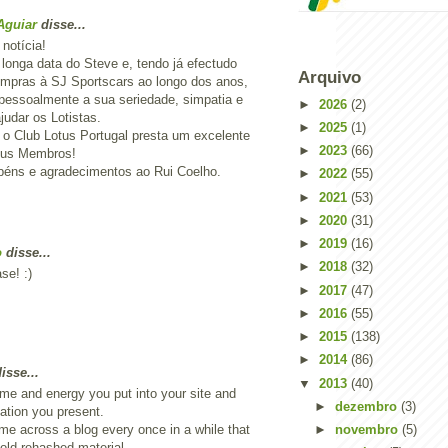
Aguiar
disse...
notícia!
 longa data do Steve e, tendo já efectudo
Arquivo
mpras à SJ Sportscars ao longo dos anos,
 pessoalmente a sua seriedade, simpatia e
►
2026
(2)
udar os Lotistas.
►
2025
(1)
o Club Lotus Portugal presta um excelente
►
2023
(66)
eus Membros!
éns e agradecimentos ao Rui Coelho.
►
2022
(55)
►
2021
(53)
►
2020
(31)
►
2019
(16)
o
disse...
►
2018
(32)
se! :)
►
2017
(47)
►
2016
(55)
►
2015
(138)
►
2014
(86)
sse...
▼
2013
(40)
ime and energy you put into your site and
►
dezembro
(3)
mation you present.
come across a blog every once in a while that
►
novembro
(5)
 old rehashed material.