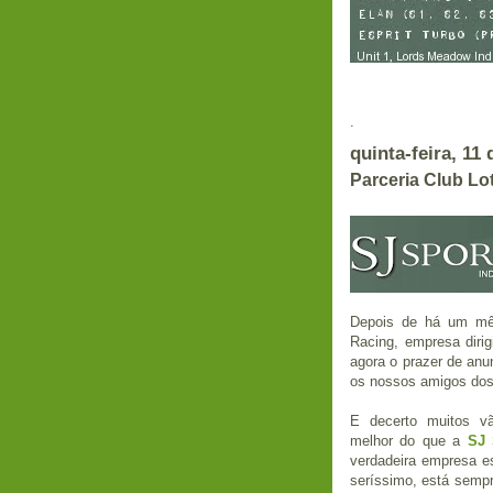
.
quinta-feira, 11 
Parceria Club Lo
Depois de há um mê
Racing, empresa dirig
agora o prazer de anu
os nossos amigos dos
E decerto muitos v
melhor do que a
SJ 
verdadeira empresa es
seríssimo, está sempr