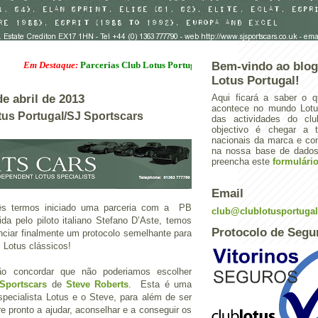
Em Destaque:
Parcerias Club Lotus Portugal
Bem-vindo ao blog
Lotus Portugal!
de abril de 2013
Aqui ficará a saber o q
acontece no mundo Lotus
tus Portugal/SJ Sportscars
das actividades do cl
objectivo é chegar a 
nacionais da marca e con
na nossa base de dados.
preencha este
formulári
Email
s termos iniciado uma parceria com a PB
club@clublotusportuga
ida pelo piloto italiano Stefano D’Aste, temos
Protocolo de Segu
nciar finalmente um protocolo semelhante para
 Lotus clássicos!
ão concordar que não poderiamos escolher
Sportscars
de
Steve Roberts
. Esta é uma
pecialista Lotus e o Steve, para além de ser
e pronto a ajudar, aconselhar e a conseguir os