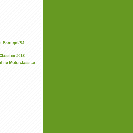
s Portugal/SJ
Clássico 2013
al no Motorclássico