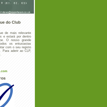
ue do Club
ue de mais relevante
 e estará por dentro
ube. O nosso grande
todos os entusiastas
tar com o seu registo
 Para aderir ao CLP,
o
.
l.com
ros