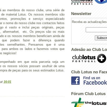
irá ao membros do nosso clube, uma série de
Newsletter
 de material Lotus. Os nossos membros são
ontos, promoções e serviço especializado
Receba as actualizações 
tar o nome do nosso clube nos contactos feitos
o é vasto e inclui peças originais, peças
es, aftermarket, etc. Os preços são os mais
ado e os nossos membros beneficiam ainda de
s que podem fazer a diferença quando
ites semelhantes. Pensamos que é uma
va para ambos os lados e fazemos votos que
Adesão ao Club Lo
os negócios!
empenhado em que esta parceria seja um
e os nossos sócios possam usufruir de uma
ompra de peças para os seus estimados Lotus.
Club Lotus no Fac
at
16:01
Powered by
Helplogger
Fórum Club Lotus