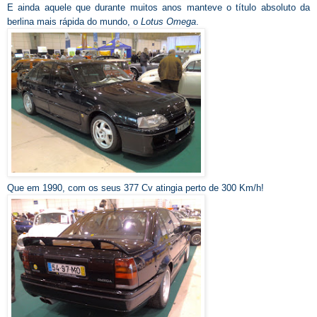
E ainda aquele que durante muitos anos manteve o título absoluto da
berlina mais rápida do mundo, o
Lotus Omega
.
Que em 1990, com os seus 377 Cv atingia perto d
e
300 Km/h!