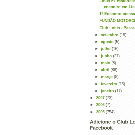
Lotus F1 Histórico
encontro em Li
1º Encontro mensal
FUNDÃO MOTORC
Club Lotus - Pass
►
setembro
(19)
►
agosto
(5)
►
julho
(16)
►
junho
(27)
►
maio
(8)
►
abril
(86)
►
março
(8)
►
fevereiro
(15)
►
janeiro
(17)
►
2007
(73)
►
2006
(7)
►
2005
(754)
Adicione o Club Lo
Facebook