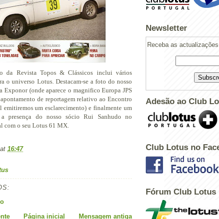
Newsletter
Receba as actualizações 
 da Revista Topos & Clássicos inclui vários
ra o universo Lotus. Destacam-se a foto do nosso
da Exponor (onde aparece o magnifico Europa JPS
o apontamento de reportagem relativo ao Encontro
Adesão ao Club Lo
l emitiremos um esclarecimento) e finalmente um
e a presença do nosso sócio Rui Sanhudo no
l com o seu Lotus 61 MX.
Club Lotus no Fac
at
16:47
tus
OS:
Fórum Club Lotus
io
nte
Página inicial
Mensagem antiga