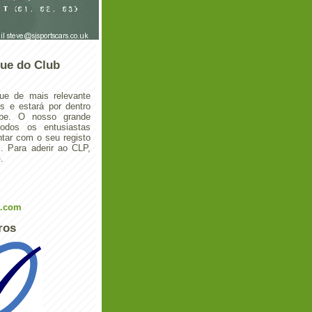
ue do Club
ue de mais relevante
 e estará por dentro
ube. O nosso grande
todos os entusiastas
tar com o seu registo
 Para aderir ao CLP,
o
.
l.com
ros