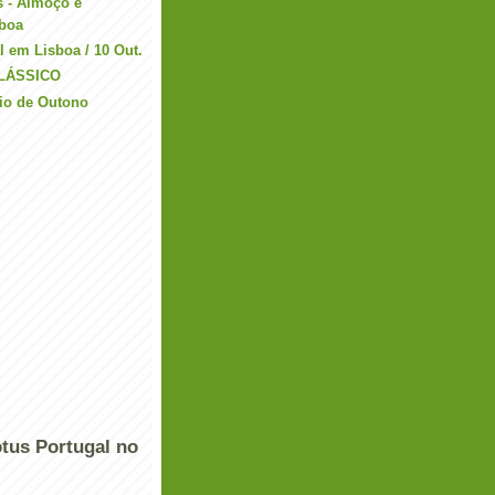
s - Almoço e
sboa
 em Lisboa / 10 Out.
LÁSSICO
eio de Outono
tus Portugal no