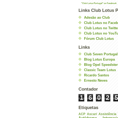
"Club Lotus Portugal" on Facebook
Links Club Lotus P
Adesão ao Club
Club Lotus no Face
Club Lotus no Twitte
Club Lotus no YouT
Fórum Club Lotus
Links
Club Seven Portugal
Blog Lotus Europa
Blog Opel Speedster
Classic Team Lotus
Ricardo Santos
Ernesto Neves
Contador
1
6
0
2
5
Etiquetas
ACP
Ascari
Assistência
Autódromo Internac