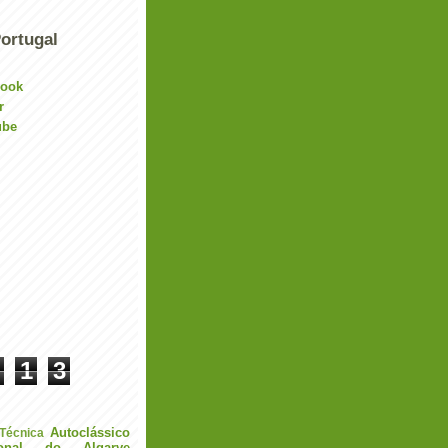
ortugal
book
r
ube
1
3
Autoclássico
 Técnica
ional do Algarve