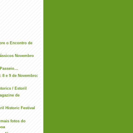
bre o Encontro de
lássicos Novembro
 Passeio…
: 8 e 9 de Novembro:
orics / Estoril
agazine de
il Historic Festival
 mais fotos do
boa