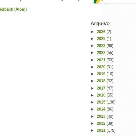
Powered by
Helplogger
eedback (Atom)
Arquivo
►
2026
(2)
►
2025
(1)
►
2023
(66)
►
2022
(55)
►
2021
(53)
►
2020
(31)
►
2019
(16)
►
2018
(32)
►
2017
(47)
►
2016
(55)
►
2015
(138)
►
2014
(86)
►
2013
(40)
►
2012
(39)
►
2011
(175)