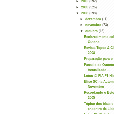
►
2010
(292)
►
2009
(526)
▼
2008
(298)
►
dezembro
(11)
►
novembro
(73)
▼
outubro
(13)
Esclarecimento so
Outono
Revista Topos & C
2008
Preparação para o
Passeio de Outono
Actualizado ...
Lotus @ FIA F1 Hist
Elise SC na Autom
Novembro
Recordando o Estor
2005
Tópico dos blats e
encontro de Lis