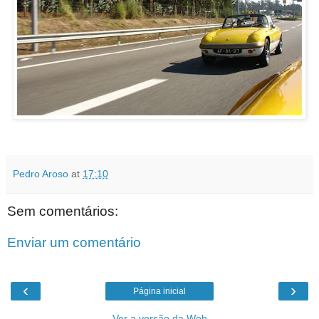
Pedro Aroso
at
17:10
Sem comentários:
Enviar um comentário
‹
›
Página inicial
Ver a versão da Web