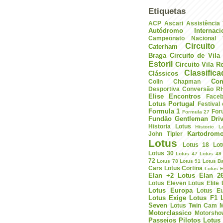
Etiquetas
ACP
Ascari
Assistência
Autódromo Internac
Campeonato Nacional V
Circuito 
Caterham
Braga
Circuito de Vil
Estoril
Circuito Vila R
Classific
Clássicos
Com
Colin Chapman
Desportiva
Conversão R
Elise
Encontros
Face
Lotus Portugal
Festival
Formula 1
For
Formula 27
Fundão
Gentleman Driv
Historia Lotus
Historic L
Kartodrom
John Tipler
Lotus
Lotus 18
Lot
Lotus 30
Lotus 47
Lotus 49
72
Lotus 78
Lotus 91
Lotus B
Cars
Lotus Cortina
Lotus E
Elan +2
Lotus Elan 2
Lotus Eleven
Lotus Elite
Lotus Europa
Lotus E
Lotus Exige
Lotus F1
Seven
Lotus Twin Cam
M
Motorclassico
Motorsho
Passeios
Pilotos Lotus