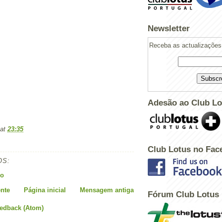
Newsletter
Receba as actualizações 
Adesão ao Club Lo
at
23:35
Club Lotus no Fac
OS:
Powered by
Helplogger
io
nte
Página inicial
Mensagem antiga
Fórum Club Lotus
eedback (Atom)