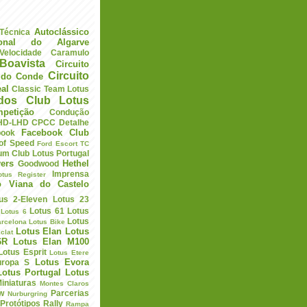
Autoclássico
 Técnica
ional do Algarve
elocidade
Caramulo
Boavista
Circuito
Circuito
a do Conde
eal
Classic Team Lotus
ados
Club Lotus
petição
Condução
HD-LHD
CPCC
Detalhe
Facebook Club
book
 of Speed
Ford Escort TC
um Club Lotus Portugal
ers
Hethel
Goodwood
Imprensa
otus Register
o Viana do Castelo
us 2-Eleven
Lotus 23
Lotus 61
Lotus
Lotus 6
Lotus
arcelona
Lotus Bike
Lotus Elan
Lotus
clat
6R
Lotus Elan M100
Lotus Esprit
Lotus Etere
Lotus Evora
uropa S
Lotus Portugal
Lotus
iniaturas
Montes Claros
w
Parcerias
Nurburgring
Protótipos
Rally
Rampa