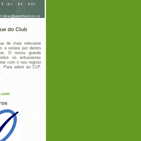
ue do Club
ue de mais relevante
 e estará por dentro
ube. O nosso grande
todos os entusiastas
tar com o seu registo
 Para aderir ao CLP,
o
.
l.com
ros