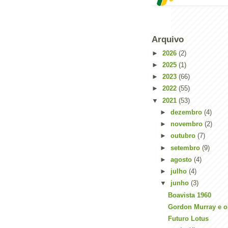
Arquivo
►
2026
(2)
►
2025
(1)
►
2023
(66)
►
2022
(55)
▼
2021
(53)
►
dezembro
(4)
►
novembro
(2)
►
outubro
(7)
►
setembro
(9)
►
agosto
(4)
►
julho
(4)
▼
junho
(3)
Boavista 1960
Gordon Murray e o
Futuro Lotus