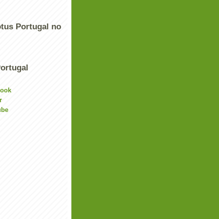
tus Portugal no
ortugal
book
r
ube