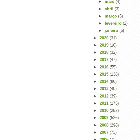
►
maio
(4)
►
abril
(3)
►
março
(5)
►
fevereiro
(2)
►
janeiro
(6)
►
2020
(31)
►
2019
(16)
►
2018
(32)
►
2017
(47)
►
2016
(55)
►
2015
(138)
►
2014
(86)
►
2013
(40)
►
2012
(39)
►
2011
(175)
►
2010
(292)
►
2009
(526)
►
2008
(298)
►
2007
(73)
►
2006
(7)