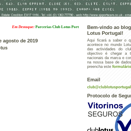
Em Destaque:
Parcerias Club Lotus Portugal
Bem-vindo ao blog
Lotus Portugal!
de agosto de 2019
Aqui ficará a saber o q
acontece no mundo Lotus
otus
das actividades do cl
objectivo é chegar a 
nacionais da marca e con
na nossa base de dados.
preencha este
formulári
Email
club@clublotusportuga
Protocolo de Segu