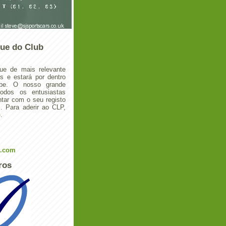
ue do Club
ue de mais relevante
 e estará por dentro
ube. O nosso grande
todos os entusiastas
tar com o seu registo
 Para aderir ao CLP,
o
.
l.com
ros