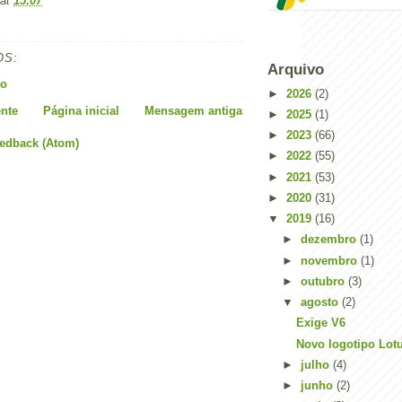
at
15:07
OS:
Arquivo
io
►
2026
(2)
nte
Página inicial
Mensagem antiga
►
2025
(1)
►
2023
(66)
eedback (Atom)
►
2022
(55)
►
2021
(53)
►
2020
(31)
▼
2019
(16)
►
dezembro
(1)
►
novembro
(1)
►
outubro
(3)
▼
agosto
(2)
Exige V6
Novo logotipo Lot
►
julho
(4)
►
junho
(2)