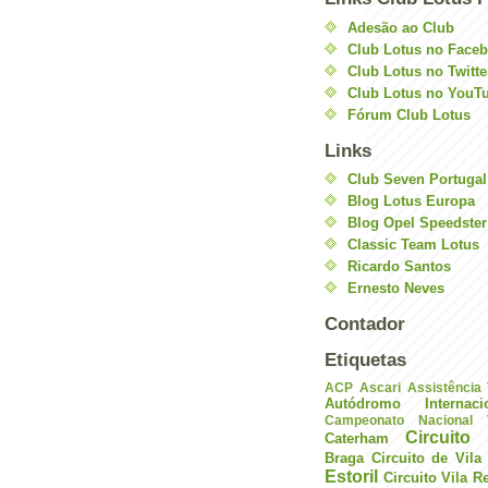
Adesão ao Club
Club Lotus no Face
Club Lotus no Twitte
Club Lotus no YouT
Fórum Club Lotus
Links
Club Seven Portugal
Blog Lotus Europa
Blog Opel Speedster
Classic Team Lotus
Ricardo Santos
Ernesto Neves
Contador
Etiquetas
ACP
Ascari
Assistência
Autódromo Internac
Campeonato Nacional V
Circuito 
Caterham
Braga
Circuito de Vil
Estoril
Circuito Vila R