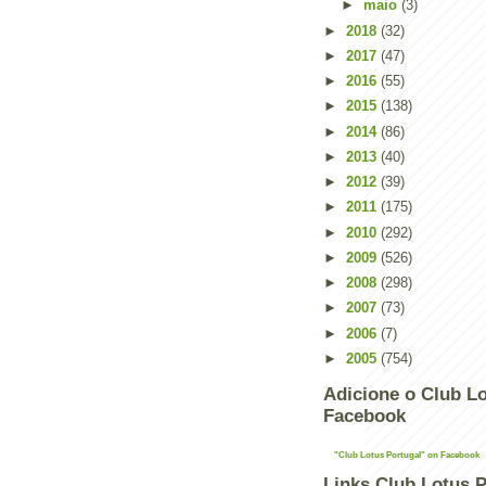
►
maio
(3)
►
2018
(32)
►
2017
(47)
►
2016
(55)
►
2015
(138)
►
2014
(86)
►
2013
(40)
►
2012
(39)
►
2011
(175)
►
2010
(292)
►
2009
(526)
►
2008
(298)
►
2007
(73)
►
2006
(7)
►
2005
(754)
Adicione o Club Lo
Facebook
"Club Lotus Portugal" on Facebook
Links Club Lotus P