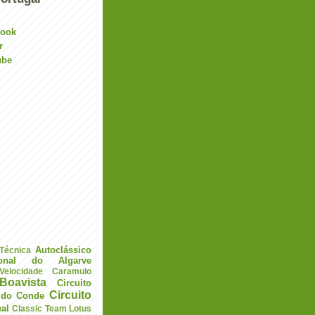
book
r
ube
Autoclássico
 Técnica
ional do Algarve
elocidade
Caramulo
Boavista
Circuito
Circuito
a do Conde
eal
Classic Team Lotus