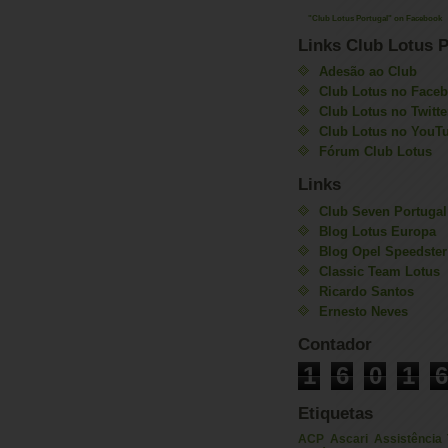
"Club Lotus Portugal" on Facebook
Links Club Lotus P
Adesão ao Club
Club Lotus no Face
Club Lotus no Twitte
Club Lotus no YouT
Fórum Club Lotus
Links
Club Seven Portugal
Blog Lotus Europa
Blog Opel Speedster
Classic Team Lotus
Ricardo Santos
Ernesto Neves
Contador
1
6
0
1
6
Etiquetas
ACP
Ascari
Assistência