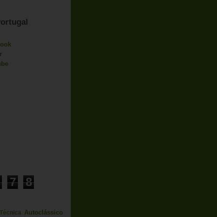
ortugal
book
r
ube
7
8
Autoclássico
 Técnica