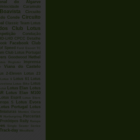
ional do Algarve
elocidade
Caramulo
Boavista
Circuito
Circuito
a do Conde
eal
Classic Team Lotus
ados
Club Lotus
petição
Condução
HD-LHD
CPCC
Detalhe
Facebook Club
book
 of Speed
Ford Escort TC
um Club Lotus Portugal
ers
Hethel
Goodwood
Imprensa
otus Register
o Viana do Castelo
us 2-Eleven
Lotus 23
Lotus 61
Lotus
Lotus 6
Lotus
arcelona
Lotus Bike
Lotus Elan
Lotus
clat
6R
Lotus Elan M100
Lotus Esprit
Lotus Etere
Lotus Evora
uropa S
Lotus Portugal
Lotus
iniaturas
Montes Claros
w
Parcerias
Nurburgring
Protótipos
Rally
Rampa
ões
Single Seater Series
Track-day
Westfield