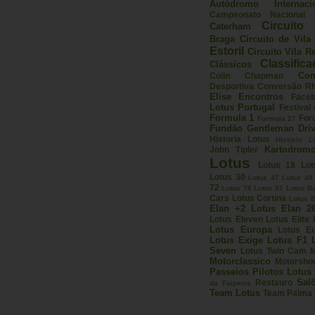
Autódromo Internac
Campeonato Nacional V
Circuito 
Caterham
Braga
Circuito de Vil
Estoril
Circuito Vila R
Classific
Clássicos
Com
Colin Chapman
Desportiva
Conversão R
Elise
Encontros
Face
Lotus Portugal
Festival
Formula 1
For
Formula 27
Fundão
Gentleman Driv
Historia Lotus
Historic L
Kartodrom
John Tipler
Lotus
Lotus 18
Lot
Lotus 30
Lotus 47
Lotus 49
72
Lotus 78
Lotus 91
Lotus B
Cars
Lotus Cortina
Lotus E
Elan +2
Lotus Elan 2
Lotus Eleven
Lotus Elite
Lotus Europa
Lotus E
Lotus Exige
Lotus F1
Seven
Lotus Twin Cam
M
Motorclassico
Motorsho
Passeios
Pilotos Lotus
Sal
Restauro
da Falperra
Team Lotus
Team Palma