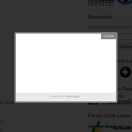
Newsletter
Receba as actualizações 
Adesão ao Club Lo
Club Lotus no Fac
Powered by
Helplogger
at
15:06
Fórum Club Lotus
OS:
io