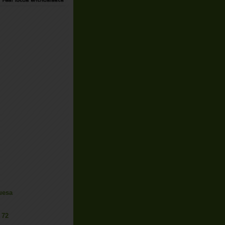
uesa
 72