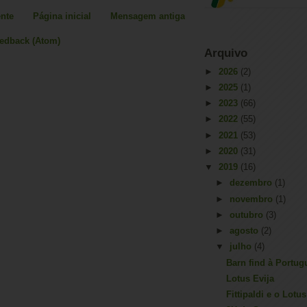
nte
Página inicial
Mensagem antiga
eedback (Atom)
Arquivo
►
2026
(2)
►
2025
(1)
►
2023
(66)
►
2022
(55)
►
2021
(53)
►
2020
(31)
▼
2019
(16)
►
dezembro
(1)
►
novembro
(1)
►
outubro
(3)
►
agosto
(2)
▼
julho
(4)
Barn find à Portug
Lotus Evija
Fittipaldi e o Lotus