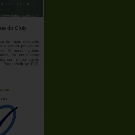
ue do Club
ue de mais relevante
 e estará por dentro
ube. O nosso grande
todos os entusiastas
tar com o seu registo
 Para aderir ao CLP,
o
.
l.com
ros