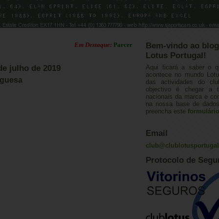
Em Destaque:
Parcerias Club Lotus Portugal
Bem-vindo ao blog
Lotus Portugal!
 de julho de 2019
Aqui ficará a saber o q
acontece no mundo Lotus
uguesa
das actividades do cl
objectivo é chegar a 
nacionais da marca e con
na nossa base de dados.
preencha este
formulári
Email
club@clublotusportuga
Protocolo de Segu